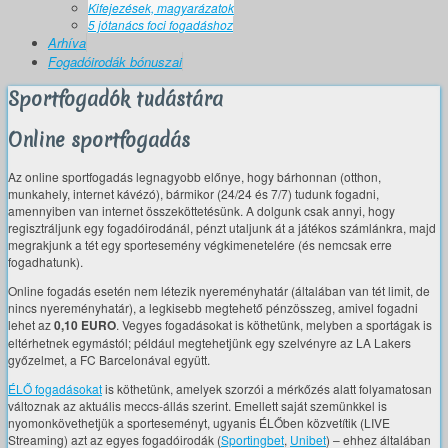
Kifejezések, magyarázatok
5 jótanács foci fogadáshoz
Arhíva
Fogadóirodák bónuszai
Sportfogadók tudástára
Online sportfogadás
Az online sportfogadás legnagyobb előnye, hogy bárhonnan (otthon,
munkahely, internet kávézó), bármikor (24/24 és 7/7) tudunk fogadni,
amennyiben van internet összeköttetésünk. A dolgunk csak annyi, hogy
regisztráljunk egy fogadóirodánál, pénzt utaljunk át a játékos számlánkra, majd
megrakjunk a tét egy sportesemény végkimenetelére (és nemcsak erre
fogadhatunk).
Online fogadás esetén nem létezik nyereményhatár (általában van tét limit, de
nincs nyereményhatár), a legkisebb megtehető pénzösszeg, amivel fogadni
lehet az
0,10 EURO
. Vegyes fogadásokat is köthetünk, melyben a sportágak is
eltérhetnek egymástól; például megtehetjünk egy szelvényre az LA Lakers
győzelmet, a FC Barcelonával együtt.
ÉLŐ fogadásokat
is köthetünk, amelyek szorzói a mérkőzés alatt folyamatosan
változnak az aktuális meccs-állás szerint. Emellett saját szemünkkel is
nyomonkövethetjük a sporteseményt, ugyanis ÉLŐben közvetítik (LIVE
Streaming) azt az egyes fogadóirodák (
Sportingbet
,
Unibet
) – ehhez általában