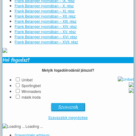
Frank Belanger nyomában – IX. rész
Frank Belanger nyomában – X. rész
Frank Belanger nyomában – XI. rész
Frank Belanger nyomában – XII. rész
Frank Belanger nyomában – XIII. rész
Frank Belanger nyomában – XIV. rész
Frank Belanger nyomában – XV. rész
Frank Belanger nyomában – XVI. rész
Frank Belanger nyomában – XVII. rész
Hol fogadsz?
Melyik fogadóirodánál játszol?
Unibet
Sportingbet
Winmasters
másik iroda
Szavazatok megnézése
Loading ...
Szavazógép arhívum