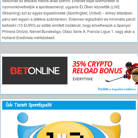
változnak az aktuális meccs-állás szerint. Emellett saját szemünkkel is
nyomonkövethetjük a sporteseményt, ugyanis ÉLŐben közvetítik (LIVE
Streaming) azt az egyes fogadóirodák (Sportingbet, Unibet) – ehhez általában
pénz kell legyen a játékos számlánkon. Érdemes regisztrálni és minimális pénzt
befizetni (10 EURO) az előbb említett irodáknál, hogy követhessük a Spanyol
Primera Divízió, Német Bundesliga, Olasz Serie A, Francia Ligue 1. vagy akár a
Holland Eredivisie mérkőzéseit.
Tovább
a fogadóirodákhoz
Üdv Tisztelt Sportfogadó!