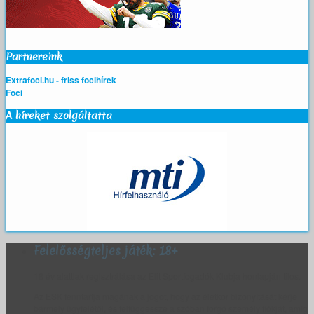
Partnereink
Extrafoci.hu - friss focihírek
Foci
A híreket szolgáltatta
Felelősségteljes játék: 18+
18 év alattiak regisztrálása az Elit Sportfogadók Klubja honlapján tilos.
Az ESK fenntartja magának a jogot, hogy az életkor bizonyítását kérje
bármely ügyfelétől, és felfüggessze a szóban forgó személy fiókját, amíg