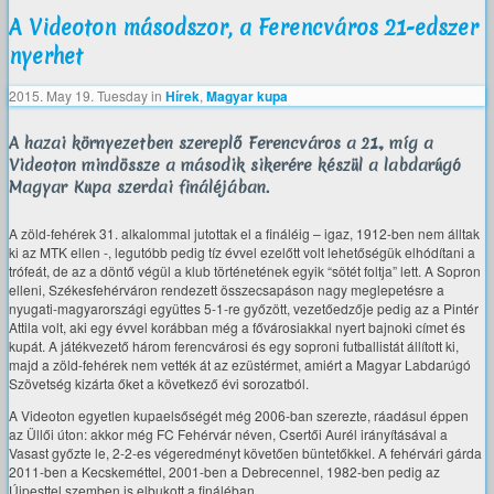
A Videoton másodszor, a Ferencváros 21-edszer
nyerhet
2015. May 19. Tuesday
in
Hírek
,
Magyar kupa
A hazai környezetben szereplő Ferencváros a 21., míg a
Videoton mindössze a második sikerére készül a labdarúgó
Magyar Kupa szerdai fináléjában.
A zöld-fehérek 31. alkalommal jutottak el a fináléig – igaz, 1912-ben nem álltak
ki az MTK ellen -, legutóbb pedig tíz évvel ezelőtt volt lehetőségük elhódítani a
trófeát, de az a döntő végül a klub történetének egyik “sötét foltja” lett. A Sopron
elleni, Székesfehérváron rendezett összecsapáson nagy meglepetésre a
nyugati-magyarországi együttes 5-1-re győzött, vezetőedzője pedig az a Pintér
Attila volt, aki egy évvel korábban még a fővárosiakkal nyert bajnoki címet és
kupát. A játékvezető három ferencvárosi és egy soproni futballistát állított ki,
majd a zöld-fehérek nem vették át az ezüstérmet, amiért a Magyar Labdarúgó
Szövetség kizárta őket a következő évi sorozatból.
A Videoton egyetlen kupaelsőségét még 2006-ban szerezte, ráadásul éppen
az Üllői úton: akkor még FC Fehérvár néven, Csertői Aurél irányításával a
Vasast győzte le, 2-2-es végeredményt követően büntetőkkel. A fehérvári gárda
2011-ben a Kecskeméttel, 2001-ben a Debrecennel, 1982-ben pedig az
Újpesttel szemben is elbukott a fináléban.