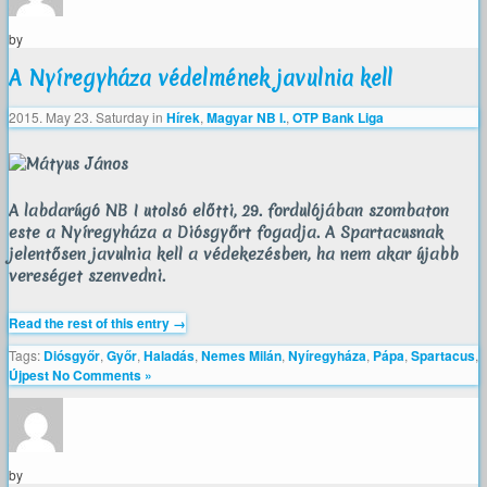
by
A Nyíregyháza védelmének javulnia kell
2015. May 23. Saturday
in
Hírek
,
Magyar NB I.
,
OTP Bank Liga
A labdarúgó NB I utolsó előtti, 29. fordulójában szombaton
este a Nyíregyháza a Diósgyőrt fogadja. A Spartacusnak
jelentősen javulnia kell a védekezésben, ha nem akar újabb
vereséget szenvedni.
Read the rest of this entry →
Tags:
Diósgyőr
,
Győr
,
Haladás
,
Nemes Milán
,
Nyíregyháza
,
Pápa
,
Spartacus
,
Újpest
No Comments »
by