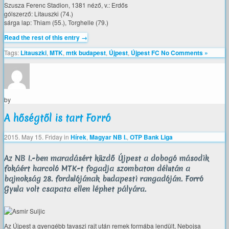
Szusza Ferenc Stadion, 1381 néző, v.: Erdős
gólszerző: Litauszki (74.)
sárga lap: Thiam (55.), Torghelle (79.)
Read the rest of this entry →
Tags:
Litauszki
,
MTK
,
mtk budapest
,
Újpest
,
Újpest FC
No Comments »
by
A hőségtől is tart Forró
2015. May 15. Friday
in
Hírek
,
Magyar NB I.
,
OTP Bank Liga
Az NB I.-ben maradásért küzdő Újpest a dobogó második
fokáért harcoló MTK-t fogadja szombaton délután a
bajnokság 28. fordulójának budapesti rangadóján. Forró
Gyula volt csapata ellen léphet pályára.
Az Újpest a gyengébb tavaszi rajt után remek formába lendült, Nebojsa