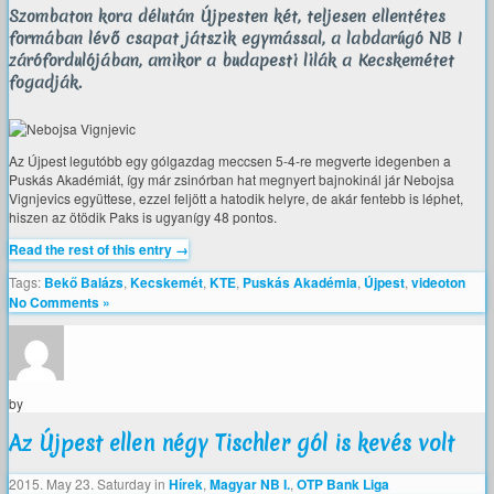
Szombaton kora délután Újpesten két, teljesen ellentétes
formában lévő csapat játszik egymással, a labdarúgó NB I
zárófordulójában, amikor a budapesti lilák a Kecskemétet
fogadják.
Az Újpest legutóbb egy gólgazdag meccsen 5-4-re megverte idegenben a
Puskás Akadémiát, így már zsinórban hat megnyert bajnokinál jár Nebojsa
Vignjevics együttese, ezzel feljött a hatodik helyre, de akár fentebb is léphet,
hiszen az ötödik Paks is ugyanígy 48 pontos.
Read the rest of this entry →
Tags:
Bekő Balázs
,
Kecskemét
,
KTE
,
Puskás Akadémia
,
Újpest
,
videoton
No Comments »
by
Az Újpest ellen négy Tischler gól is kevés volt
2015. May 23. Saturday
in
Hírek
,
Magyar NB I.
,
OTP Bank Liga