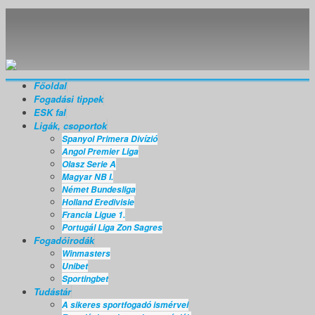
Főoldal
Fogadási tippek
ESK fal
Ligák, csoportok
Spanyol Primera Divízió
Angol Premier Liga
Olasz Serie A
Magyar NB I.
Német Bundesliga
Holland Eredivisie
Francia Ligue 1.
Portugál Liga Zon Sagres
Fogadóirodák
Winmasters
Unibet
Sportingbet
Tudástár
A sikeres sportfogadó ismérvei