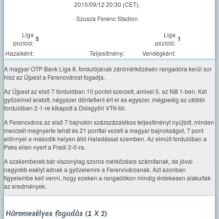
2015/09/12 20:30 (CET),
Szusza Ferenc Stadion
Liga
Liga
5
1
pozíció:
pozíció:
Hazaiként:
Teljesítmény:
Vendégként:
A magyar OTP Bank Liga 8. fordulójának zárómérkőzésén rangadóra kerül sor
hisz az Újpest a Ferencvárost fogadja.
Az Újpest az első 7 fordulóban 10 pontot szerzett, amivel 5. az NB 1-ben. Két
győzelmet aratott, négyszer döntetlent ért el és egyszer, mégpedig az utóbbi
fordulóban 2-1-re kikapott a Diósgyőri VTK-tól.
A Ferencváros az első 7 bajnokin százszázalékos teljesítményt nyújtott, minden
meccsét megnyerte tehát és 21 ponttal vezeti a magyar bajnokságot, 7 pont
előnnyel a második helyen álló Haladással szemben. Az elmúlt fordulóban a
Paks ellen nyert a Fradi 2-0-ra.
A szakemberek bár viszonylag szoros mérkőzésre számítanak, de jóval
nagyobb esélyt adnak a győzelemre a Ferencvárosnak. Azt azonban
figyelembe kell venni, hogy ezeken a rangadókon mindig érdekesen alakultak
az eredmények.
Háromesélyes fogadás (1 X 2)