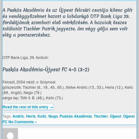
A Puskás Akadémia és az Újpest felcsúti csatája kilenc gólt
és vendéggyőzelmet hozott a labdarúgó OTP Bank Liga 29.
fordulójának szombati első mérkőzésén. A hazaiak összes
találatát Tischler Patrik jegyezte, ám négy gólja sem volt
elég a pontszerzéshez.
OTP Bank Liga, 29. forduló:
Puskás Akadémia-Újpest FC 4-5 (3-2)
Felcsút, 2054 néző, v: Solymosi
gólszerzők: Tischler (6., 18., 45., 65.), illetve Andric (13., 33.), Heris (12.), Kelic
(69., öngól), Nego (79.)
sárga lap: Tóth II. B. (48.), Kelic (73.)
Read the rest of this entry →
Tags:
Andric
,
Heris
,
Kelic
,
Nego
,
Puskás Akadémia
,
Tischler
,
Újpest
,
Újpest
FC
No Comments »