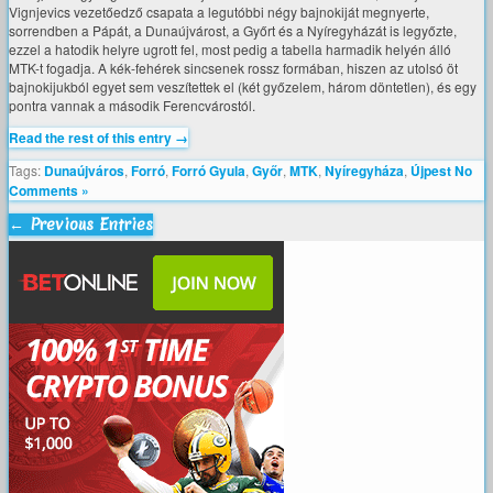
Vignjevics vezetőedző csapata a legutóbbi négy bajnokiját megnyerte,
sorrendben a Pápát, a Dunaújvárost, a Győrt és a Nyíregyházát is legyőzte,
ezzel a hatodik helyre ugrott fel, most pedig a tabella harmadik helyén álló
MTK-t fogadja. A kék-fehérek sincsenek rossz formában, hiszen az utolsó öt
bajnokijukból egyet sem veszítettek el (két győzelem, három döntetlen), és egy
pontra vannak a második Ferencvárostól.
Read the rest of this entry →
Tags:
Dunaújváros
,
Forró
,
Forró Gyula
,
Győr
,
MTK
,
Nyíregyháza
,
Újpest
No
Comments »
← Previous Entries