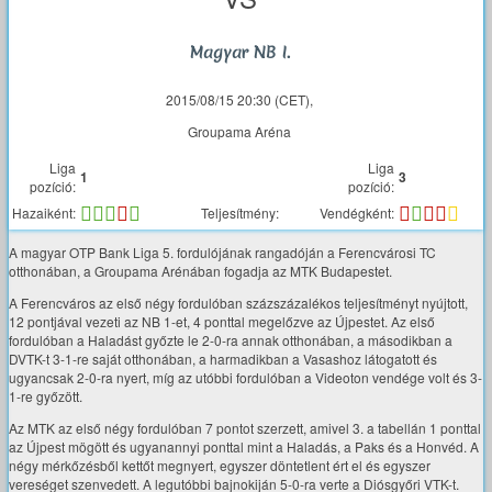
Magyar NB I.
2015/08/15 20:30 (CET),
Groupama Aréna
Liga
Liga
1
3
pozíció:
pozíció:
Hazaiként:
Teljesítmény:
Vendégként:
A magyar OTP Bank Liga 5. fordulójának rangadóján a Ferencvárosi TC
otthonában, a Groupama Arénában fogadja az MTK Budapestet.
A Ferencváros az első négy fordulóban százszázalékos teljesítményt nyújtott,
12 pontjával vezeti az NB 1-et, 4 ponttal megelőzve az Újpestet. Az első
fordulóban a Haladást győzte le 2-0-ra annak otthonában, a másodikban a
DVTK-t 3-1-re saját otthonában, a harmadikban a Vasashoz látogatott és
ugyancsak 2-0-ra nyert, míg az utóbbi fordulóban a Videoton vendége volt és 3-
1-re győzött.
Az MTK az első négy fordulóban 7 pontot szerzett, amivel 3. a tabellán 1 ponttal
az Újpest mögött és ugyanannyi ponttal mint a Haladás, a Paks és a Honvéd. A
négy mérkőzésből kettőt megnyert, egyszer döntetlent ért el és egyszer
vereséget szenvedett. A legutóbbi bajnokiján 5-0-ra verte a Diósgyőri VTK-t.