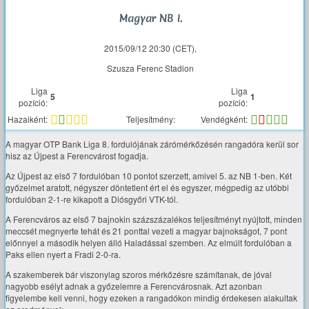
Magyar NB I.
2015/09/12 20:30 (CET),
Szusza Ferenc Stadion
Liga
Liga
5
1
pozíció:
pozíció:
Hazaiként:
Teljesítmény:
Vendégként:
A magyar OTP Bank Liga 8. fordulójának zárómérkőzésén rangadóra kerül sor
hisz az Újpest a Ferencvárost fogadja.
Az Újpest az első 7 fordulóban 10 pontot szerzett, amivel 5. az NB 1-ben. Két
győzelmet aratott, négyszer döntetlent ért el és egyszer, mégpedig az utóbbi
fordulóban 2-1-re kikapott a Diósgyőri VTK-tól.
A Ferencváros az első 7 bajnokin százszázalékos teljesítményt nyújtott, minden
meccsét megnyerte tehát és 21 ponttal vezeti a magyar bajnokságot, 7 pont
előnnyel a második helyen álló Haladással szemben. Az elmúlt fordulóban a
Paks ellen nyert a Fradi 2-0-ra.
A szakemberek bár viszonylag szoros mérkőzésre számítanak, de jóval
nagyobb esélyt adnak a győzelemre a Ferencvárosnak. Azt azonban
figyelembe kell venni, hogy ezeken a rangadókon mindig érdekesen alakultak