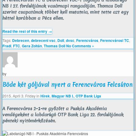
A Ferencvárosi TC a Debreceni VSC-t fogadja a labdarúgó
NB I 27. fordulójának vasárnapi rangadóján. Thomas Doll
szerint csapatának többet kell mutatnia, mint tette azt egy
héttel korábban a Pécs ellen.
Read the rest of this entry →
Tags:
Debrecen
,
debreceni vsc
,
Doll
,
dvsc
,
Ferencváros
,
Ferencvárosi TC
,
Fradi
,
FTC
,
Gera Zoltán
,
Thomas Doll
No Comments »
by
Böde két góljával nyert a Ferencváros Felcsúton
2015. April 3. Friday
in
Hírek
,
Magyar NB I.
,
OTP Bank Liga
A Ferencváros 2-1-re győzött a Puskás Akadémia
vendégeként a labdarúgó OTP Bank Liga 22. fordulójának
pénteki nyitómérkőzésén.