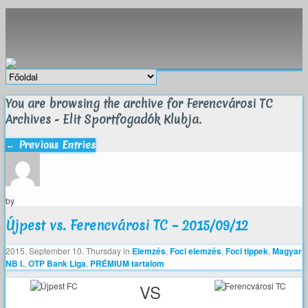
You are browsing the archive for Ferencvárosi TC
Archives - Elit Sportfogadók Klubja.
← Previous Entries
by
Újpest vs. Ferencvárosi TC – 2015/09/12
2015. September 10. Thursday
in
Elemzés
,
Foci elemzés
,
Foci tippek
,
Magyar
NB I.
,
OTP Bank Liga
,
PRÉMIUM tartalom
VS