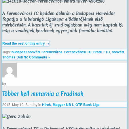
A Ferencvárosi TC kedden délután a Budapest Honvédot
fogadja a labdarúgó Ligakupa elődöntőjének első
mérkőzésén. A hazaiak új stadionjukban még nem kaptak ki,
míg a vendégek kezdenek egyre jobb formába lendülni.
Read the rest of this entry →
Tags:
budapest honvéd
,
Ferencváros
,
Ferencvárosi TC
,
Fradi
,
FTC
,
honvéd
,
Thomas Doll
No Comments »
by
Többet kell mutatnia a Fradinak
2015. May 10. Sunday
in
Hírek
,
Magyar NB I.
,
OTP Bank Liga