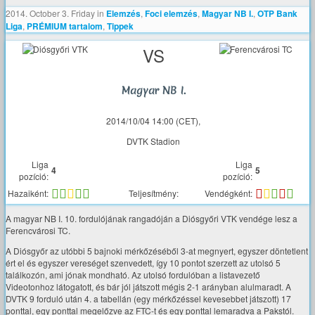
2014. October 3. Friday
in
Elemzés
,
Foci elemzés
,
Magyar NB I.
,
OTP Bank
Liga
,
PRÉMIUM tartalom
,
Tippek
VS
Magyar NB I.
2014/10/04 14:00 (CET),
DVTK Stadion
Liga
Liga
4
5
pozíció:
pozíció:
Hazaiként:
Teljesítmény:
Vendégként:
A magyar NB I. 10. fordulójának rangadóján a Diósgyőri VTK vendége lesz a
Ferencvárosi TC.
A Diósgyőr az utóbbi 5 bajnoki mérkőzéséből 3-at megnyert, egyszer döntetlent
ért el és egyszer vereséget szenvedett, így 10 pontot szerzett az utolsó 5
találkozón, ami jónak mondható. Az utolsó fordulóban a listavezető
Videotonhoz látogatott, és bár jól játszott mégis 2-1 arányban alulmaradt. A
DVTK 9 forduló után 4. a tabellán (egy mérkőzéssel kevesebbet játszott) 17
ponttal, egy ponttal megelőzve az FTC-t és egy ponttal lemaradva a Pakstól.