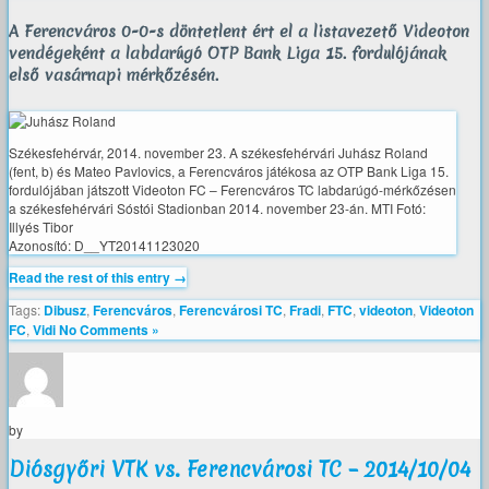
A Ferencváros 0-0-s döntetlent ért el a listavezető Videoton
vendégeként a labdarúgó OTP Bank Liga 15. fordulójának
első vasárnapi mérkőzésén.
Székesfehérvár, 2014. november 23. A székesfehérvári Juhász Roland
(fent, b) és Mateo Pavlovics, a Ferencváros játékosa az OTP Bank Liga 15.
fordulójában játszott Videoton FC – Ferencváros TC labdarúgó-mérkőzésen
a székesfehérvári Sóstói Stadionban 2014. november 23-án. MTI Fotó:
Illyés Tibor
Azonosító: D__YT20141123020
Read the rest of this entry →
Tags:
Dibusz
,
Ferencváros
,
Ferencvárosi TC
,
Fradi
,
FTC
,
videoton
,
Videoton
FC
,
Vidi
No Comments »
by
Diósgyőri VTK vs. Ferencvárosi TC – 2014/10/04