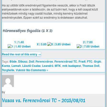
Ha az utóbbi idők eredményeit figyelembe vesszük, akkor a Fradi látszik
esélyesebbnek ezen a találkozón, de azt tudni kell, hogy a két csapat közti
mérkőzések mindig nagy csatát hoztak, mindig kemény küzdelmet
eredményeztek. Éppen ezért az eredmény is érdekesen alakulhat.
Háromesélyes fogadás (1 X 2)
1 | 1.40
2 | 7.00
X | 3.85
Read the rest of this entry →
Tags:
Böde
,
Dibusz
,
Doll
,
Ferencváros
,
Ferencvárosi TC
,
Fradi
,
FTC
,
Grgic
,
Kanta
,
Lamah
,
László Csaba
,
Leandró
,
MTK
,
mtk budapest
,
Thomas Doll
,
Torghelle
,
Vukmir
No Comments »
by
Vasas vs. Ferencvárosi TC – 2015/08/01