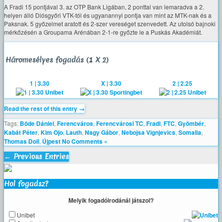
A Fradi 15 pontjával 3. az OTP Bank Ligában, 2 ponttal van lemaradva a 2.
helyen álló Diósgyőri VTK-tól és ugyanannyi pontja van mint az MTK-nak és a
Paksnak. 5 győzelmet aratott és 2-szer vereséget szenvedett. Az utolsó bajnoki
mérkőzésén a Groupama Arénában 2-1-re győzte le a Puskás Akadémiát.
Háromesélyes fogadás (1 X 2)
1 | 3.30
X | 3.30
2 | 2.25
Read the rest of this entry →
Tags:
Böde Dániel
,
Ferencváros
,
Ferencvárosi TC
,
Fradi
,
FTC
,
Gyömbér
,
Kabát Péter
,
Kim Ojo
,
Lauth
,
Nagy Gábor
,
Nebojsa Vignjevics
,
Somalia
,
Thomas Doll
,
Újpest
No Comments »
← Previous Entries
Hol fogadsz?
Melyik fogadóirodánál játszol?
Unibet