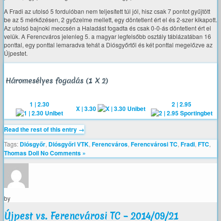
A Fradi az utolsó 5 fordulóban nem teljesített túl jól, hisz csak 7 pontot gyűjtött
be az 5 mérkőzésen, 2 győzelme mellett, egy döntetlent ért el és 2-szer kikapott.
Az utolsó bajnoki meccsén a Haladást fogadta és csak 0-0-ás döntetlent ért el
velük. A Ferencváros jelenleg 5. a magyar legfelsőbb osztály táblázatában 16
ponttal, egy ponttal lemaradva tehát a Diósgyőrtől és két ponttal megelőzve az
Újpestet.
Háromesélyes fogadás (1 X 2)
1 | 2.30
2 | 2.95
X | 3.30
Read the rest of this entry →
Tags:
Diósgyőr
,
Diósgyőri VTK
,
Ferencváros
,
Ferencvárosi TC
,
Fradi
,
FTC
,
Thomas Doll
No Comments »
by
Újpest vs. Ferencvárosi TC – 2014/09/21