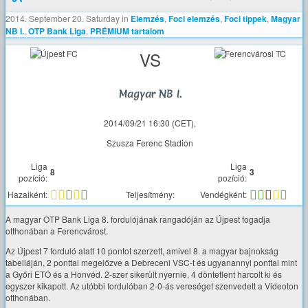
2014. September 20. Saturday
in
Elemzés
,
Foci elemzés
,
Foci tippek
,
Magyar
NB I.
,
OTP Bank Liga
,
PRÉMIUM tartalom
VS
Magyar NB I.
2014/09/21 16:30 (CET),
Szusza Ferenc Stadion
Liga
Liga
8
3
pozíció:
pozíció:
Hazaiként:
Teljesítmény:
Vendégként:
A magyar OTP Bank Liga 8. fordulójának rangadóján az Újpest fogadja
otthonában a Ferencvárost.
Az Újpest 7 forduló alatt 10 pontot szerzett, amivel 8. a magyar bajnokság
tabelláján, 2 ponttal megelőzve a Debreceni VSC-t és ugyanannyi ponttal mint
a Győri ETO és a Honvéd. 2-szer sikerült nyernie, 4 döntetlent harcolt ki és
egyszer kikapott. Az utóbbi fordulóban 2-0-ás vereséget szenvedett a Videoton
otthonában.