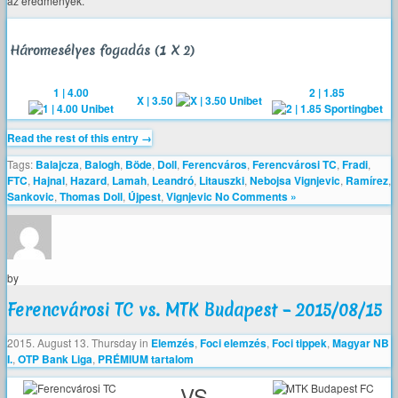
az eredmények.
Háromesélyes fogadás (1 X 2)
1 | 4.00
2 | 1.85
X | 3.50
Read the rest of this entry →
Tags:
Balajcza
,
Balogh
,
Böde
,
Doll
,
Ferencváros
,
Ferencvárosi TC
,
Fradi
,
FTC
,
Hajnal
,
Hazard
,
Lamah
,
Leandró
,
Litauszki
,
Nebojsa Vignjevic
,
Ramírez
,
Sankovic
,
Thomas Doll
,
Újpest
,
Vignjevic
No Comments »
by
Ferencvárosi TC vs. MTK Budapest – 2015/08/15
2015. August 13. Thursday
in
Elemzés
,
Foci elemzés
,
Foci tippek
,
Magyar NB
I.
,
OTP Bank Liga
,
PRÉMIUM tartalom
VS