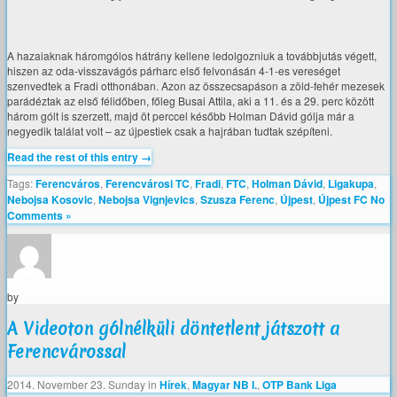
A hazaiaknak háromgólos hátrány kellene ledolgozniuk a továbbjutás végett,
hiszen az oda-visszavágós párharc első felvonásán 4-1-es vereséget
szenvedtek a Fradi otthonában. Azon az összecsapáson a zöld-fehér mezesek
parádéztak az első félidőben, főleg Busai Attila, aki a 11. és a 29. perc között
három gólt is szerzett, majd öt perccel később Holman Dávid gólja már a
negyedik találat volt – az újpestiek csak a hajrában tudtak szépíteni.
Read the rest of this entry →
Tags:
Ferencváros
,
Ferencvárosi TC
,
Fradi
,
FTC
,
Holman Dávid
,
Ligakupa
,
Nebojsa Kosovic
,
Nebojsa Vignjevics
,
Szusza Ferenc
,
Újpest
,
Újpest FC
No
Comments »
by
A Videoton gólnélküli döntetlent játszott a
Ferencvárossal
2014. November 23. Sunday
in
Hírek
,
Magyar NB I.
,
OTP Bank Liga