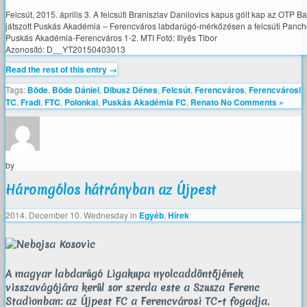
Felcsút, 2015. április 3. A felcsúti Braniszlav Danilovics kapus gólt kap az OTP B
játszott Puskás Akadémia – Ferencváros labdarúgó-mérkőzésen a felcsúti Pancho
Puskás Akadémia-Ferencváros 1-2. MTI Fotó: Illyés Tibor
Azonosító: D__YT20150403013
Read the rest of this entry →
Tags:
Böde
,
Böde Dániel
,
Dibusz Dénes
,
Felcsút
,
Ferencváros
,
Ferencvárosi
TC
,
Fradi
,
FTC
,
Polonkai
,
Puskás Akadémia FC
,
Renato
No Comments »
by
Háromgólos hátrányban az Újpest
2014. December 10. Wednesday
in
Egyéb
,
Hírek
A magyar labdarúgó Ligakupa nyolcaddöntőjének
visszavágójára kerül sor szerda este a Szusza Ferenc
Stadionban: az Újpest FC a Ferencvárosi TC-t fogadja.