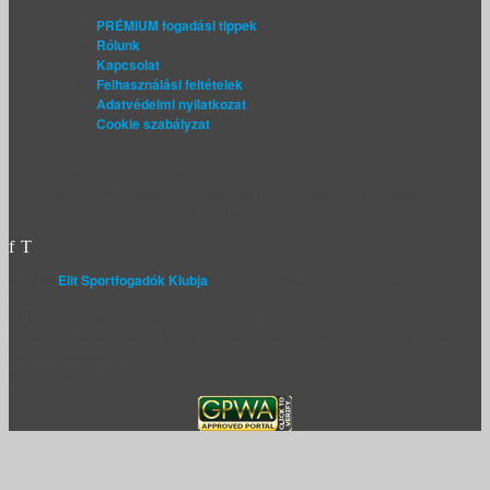
PRÉMIUM fogadási tippek
Rólunk
Kapcsolat
Felhasználási feltételek
Adatvédelmi nyilatkozat
Cookie szabályzat
Notice
: Undefined index: in
/home/khr6/public_html/sportfogadok.net/wp-content/plugins/soccer-
info/soccer-info.php
on line
1267
Ez itt az
Elit Sportfogadók Klubja
, ahol a kezdő szerencsejátékosból profi
sportfogadó válik.
Az ESK független fogadási beszámolókat, sportfogadási tippeket, előzeteseket
és mérkőzéselemzéseket közöl Európa legnagyobb futball klubjairól illetve
nemzeti válogatottjairól.
Minden jog fenntartva! © 2011-2026.