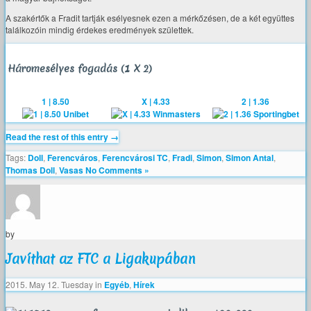
A szakértők a Fradit tartják esélyesnek ezen a mérkőzésen, de a két együttes
találkozóin mindig érdekes eredmények születtek.
Háromesélyes fogadás (1 X 2)
1 | 8.50
X | 4.33
2 | 1.36
Read the rest of this entry →
Tags:
Doll
,
Ferencváros
,
Ferencvárosi TC
,
Fradi
,
Simon
,
Simon Antal
,
Thomas Doll
,
Vasas
No Comments »
by
Javíthat az FTC a Ligakupában
2015. May 12. Tuesday
in
Egyéb
,
Hírek