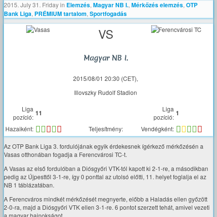
2015. July 31. Friday
in
Elemzés
,
Magyar NB I.
,
Mérkőzés elemzés
,
OTP
Bank Liga
,
PRÉMIUM tartalom
,
Sportfogadás
VS
Magyar NB I.
2015/08/01 20:30 (CET),
Illovszky Rudolf Stadion
Liga
Liga
11
1
pozíció:
pozíció:
Hazaiként:
Teljesítmény:
Vendégként:
Az OTP Bank Liga 3. fordulójának egyik érdekesnek ígérkező mérkőzésén a
Vasas otthonában fogadja a Ferencvárosi TC-t.
A Vasas az első fordulóban a Diósgyőri VTK-tól kapott ki 2-1-re, a másodikban
pedig az Újpesttől 3-1-re, így 0 ponttal az utolsó előtti, 11. helyet foglalja el az
NB 1 táblázatában.
A Ferencváros mindkét mérkőzését megnyerte, előbb a Haladás ellen győzött
2-0-ra, majd a Diósgyőri VTK ellen 3-1-re. 6 pontot szerzett tehát, amivel vezeti
a magyar bajnokságot.