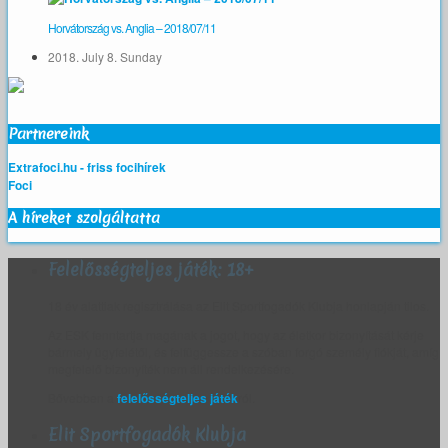
Horvátország vs. Anglia – 2018/07/11
2018. July 8. Sunday
Partnereink
Extrafoci.hu - friss focihírek
Foci
A híreket szolgáltatta
Felelősségteljes játék: 18+
18 év alattiak regisztrálása az Elit Sportfogadók Klubja honlapján tilos.
Az ESK fenntartja magának a jogot, hogy az életkor bizonyítását kérje
bármely ügyfelétől, és felfüggessze a szóban forgó személy fiókját, amíg
megfelelő bizonyíték nem áll rendelkezésére.
Bővebben a
felelősségteljes játék
ról.
Elit Sportfogadók Klubja