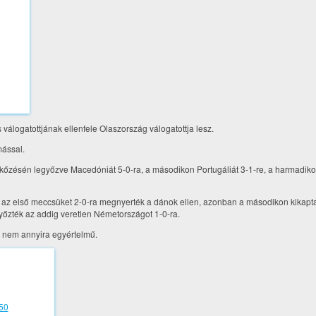
logatottjának ellenfele Olaszország válogatottja lesz.
ással.
rkőzésén legyőzve Macedóniát 5-0-ra, a másodikon Portugáliát 3-1-re, a harmadik
 az első meccsüket 2-0-ra megnyerték a dánok ellen, azonban a másodikon kikapt
yőzték az addig veretlen Németországot 1-0-ra.
r nem annyira egyértelmű.
.50