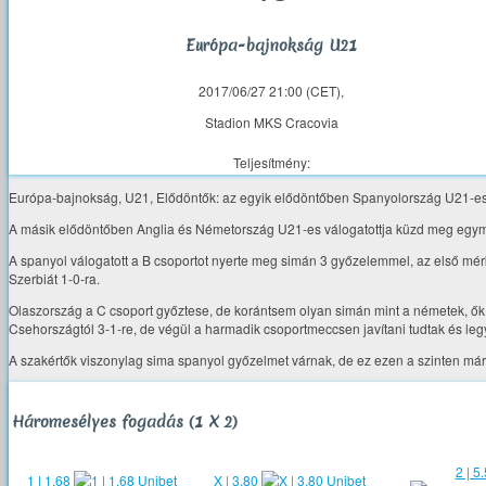
Európa-bajnokság U21
2017/06/27 21:00 (CET),
Stadion MKS Cracovia
Teljesítmény:
Európa-bajnokság, U21, Elődöntők: az egyik elődöntőben Spanyolország U21-es vá
A másik elődöntőben Anglia és Németország U21-es válogatottja küzd meg egym
A spanyol válogatott a B csoportot nyerte meg simán 3 győzelemmel, az első mé
Szerbiát 1-0-ra.
Olaszország a C csoport győztese, de korántsem olyan simán mint a németek, ők
Csehországtól 3-1-re, de végül a harmadik csoportmeccsen javítani tudtak és leg
A szakértők viszonylag sima spanyol győzelmet várnak, de ez ezen a szinten má
Háromesélyes fogadás (1 X 2)
2 | 5
1 | 1.68
X | 3.80