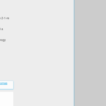
n 2-1-re
l a
 hogy
homas