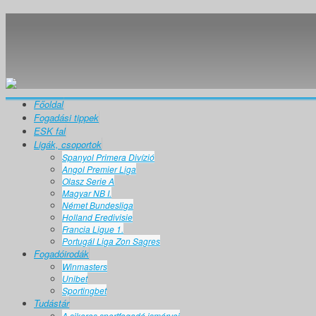
Főoldal
Fogadási tippek
ESK fal
Ligák, csoportok
Spanyol Primera Divízió
Angol Premier Liga
Olasz Serie A
Magyar NB I.
Német Bundesliga
Holland Eredivisie
Francia Ligue 1.
Portugál Liga Zon Sagres
Fogadóirodák
Winmasters
Unibet
Sportingbet
Tudástár
A sikeres sportfogadó ismérvei