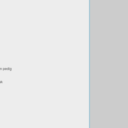
on pedig
ak