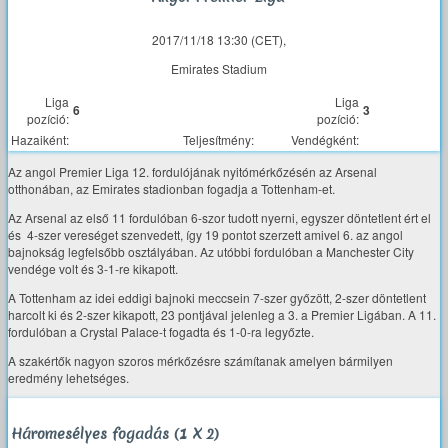
2017/11/18 13:30 (CET),
Emirates Stadium
Liga
Liga
6
3
pozíció:
pozíció:
Hazaiként:
Teljesítmény:
Vendégként:
Az angol Premier Liga 12. fordulójának nyitómérkőzésén az Arsenal
otthonában, az Emirates stadionban fogadja a Tottenham-et.
Az Arsenal az első 11 fordulóban 6-szor tudott nyerni, egyszer döntetlent ért el
és 4-szer vereséget szenvedett, így 19 pontot szerzett amivel 6. az angol
bajnokság legfelsőbb osztályában. Az utóbbi fordulóban a Manchester City
vendége volt és 3-1-re kikapott.
A Tottenham az idei eddigi bajnoki meccsein 7-szer győzött, 2-szer döntetlent
harcolt ki és 2-szer kikapott, 23 pontjával jelenleg a 3. a Premier Ligában. A 11.
fordulóban a Crystal Palace-t fogadta és 1-0-ra legyőzte.
A szakértők nagyon szoros mérkőzésre számítanak amelyen bármilyen
eredmény lehetséges.
Háromesélyes fogadás (1 X 2)