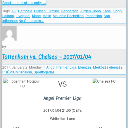
Read the rest of this entry →
Tags:
Alli
,
Dembele
,
Eriksen
,
Firmino
,
Henderson
,
Jürgen Klopp
,
Kane
,
Klopp
,
Lallana
,
Liverpool
,
Mane
,
Matip
,
Mauricio Pochettino
,
Pochettino
,
Son
,
tottenham
No Comments »
by
Tottenham vs. Chelsea – 2017/01/04
2017. January 2. Monday
in
Angol Premier Liga
,
Elemzés
,
Mérkőzés elemzés
,
PRÉMIUM tartalom
,
Sportfogadás
VS
Angol Premier Liga
2017/01/04 21:00 (CET),
White Hart Lane
Liga
Liga