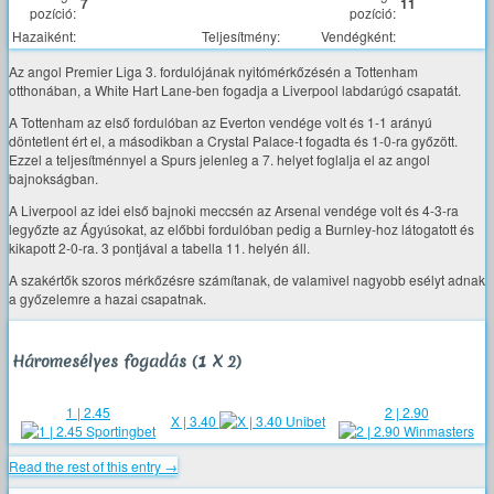
7
11
pozíció:
pozíció:
Hazaiként:
Teljesítmény:
Vendégként:
Az angol Premier Liga 3. fordulójának nyitómérkőzésén a Tottenham
otthonában, a White Hart Lane-ben fogadja a Liverpool labdarúgó csapatát.
A Tottenham az első fordulóban az Everton vendége volt és 1-1 arányú
döntetlent ért el, a másodikban a Crystal Palace-t fogadta és 1-0-ra győzött.
Ezzel a teljesítménnyel a Spurs jelenleg a 7. helyet foglalja el az angol
bajnokságban.
A Liverpool az idei első bajnoki meccsén az Arsenal vendége volt és 4-3-ra
legyőzte az Ágyúsokat, az előbbi fordulóban pedig a Burnley-hoz látogatott és
kikapott 2-0-ra. 3 pontjával a tabella 11. helyén áll.
A szakértők szoros mérkőzésre számítanak, de valamivel nagyobb esélyt adnak
a győzelemre a hazai csapatnak.
Háromesélyes fogadás (1 X 2)
1 | 2.45
2 | 2.90
X | 3.40
Read the rest of this entry →