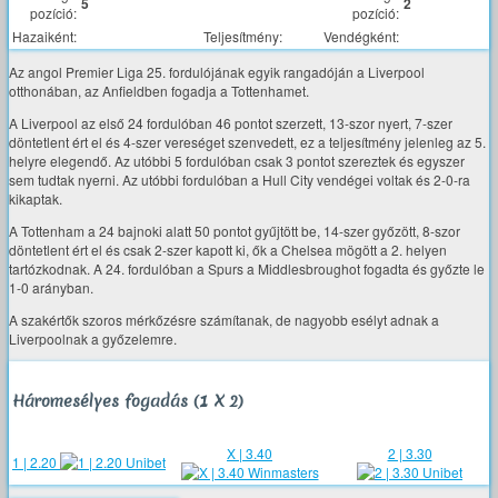
5
2
pozíció:
pozíció:
Hazaiként:
Teljesítmény:
Vendégként:
Az angol Premier Liga 25. fordulójának egyik rangadóján a Liverpool
otthonában, az Anfieldben fogadja a Tottenhamet.
A Liverpool az első 24 fordulóban 46 pontot szerzett, 13-szor nyert, 7-szer
döntetlent ért el és 4-szer vereséget szenvedett, ez a teljesítmény jelenleg az 5.
helyre elegendő. Az utóbbi 5 fordulóban csak 3 pontot szereztek és egyszer
sem tudtak nyerni. Az utóbbi fordulóban a Hull City vendégei voltak és 2-0-ra
kikaptak.
A Tottenham a 24 bajnoki alatt 50 pontot gyűjtött be, 14-szer győzött, 8-szor
döntetlent ért el és csak 2-szer kapott ki, ők a Chelsea mögött a 2. helyen
tartózkodnak. A 24. fordulóban a Spurs a Middlesbroughot fogadta és győzte le
1-0 arányban.
A szakértők szoros mérkőzésre számítanak, de nagyobb esélyt adnak a
Liverpoolnak a győzelemre.
Háromesélyes fogadás (1 X 2)
X | 3.40
2 | 3.30
1 | 2.20