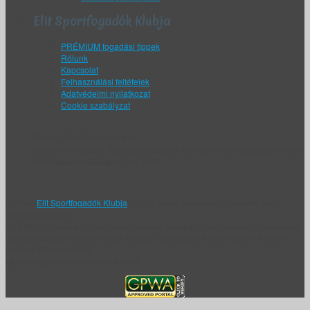
Elit Sportfogadók Klubja
PRÉMIUM fogadási tippek
Rólunk
Kapcsolat
Felhasználási feltételek
Adatvédelmi nyilatkozat
Cookie szabályzat
Notice
: Undefined index: in
/home/khr6/public_html/sportfogadok.net/wp-content/plugins/soccer-
info/soccer-info.php
on line
1267
Ez itt az
Elit Sportfogadók Klubja
, ahol a kezdő szerencsejátékosból profi
sportfogadó válik.
Az ESK független fogadási beszámolókat, sportfogadási tippeket, előzeteseket
és mérkőzéselemzéseket közöl Európa legnagyobb futball klubjairól illetve
nemzeti válogatottjairól.
Minden jog fenntartva! © 2011-2026.