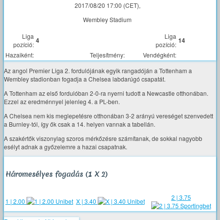
2017/08/20 17:00 (CET),
Wembley Stadium
Liga
Liga
4
14
pozíció:
pozíció:
Hazaiként:
Teljesítmény:
Vendégként:
Az angol Premier Liga 2. fordulójának egyik rangadóján a Tottenham a
Wembley stadionban fogadja a Chelsea labdarúgó csapatát.
A Tottenham az első fordulóban 2-0-ra nyerni tudott a Newcastle otthonában.
Ezzel az eredménnyel jelenleg 4. a PL-ben.
A Chelsea nem kis meglepetésre otthonában 3-2 arányú vereséget szenvedett
a Burnley-tól, így ők csak a 14. helyen vannak a tabellán.
A szakértők viszonylag szoros mérkőzésre számítanak, de sokkal nagyobb
esélyt adnak a győzelemre a hazai csapatnak.
Háromesélyes fogadás (1 X 2)
2 | 3.75
1 | 2.00
X | 3.40