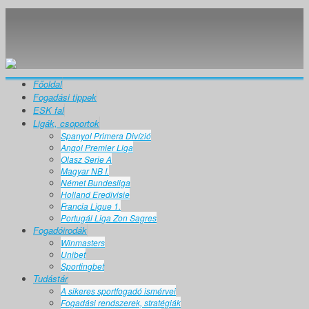
Főoldal
Fogadási tippek
ESK fal
Ligák, csoportok
Spanyol Primera Divízió
Angol Premier Liga
Olasz Serie A
Magyar NB I.
Német Bundesliga
Holland Eredivisie
Francia Ligue 1.
Portugál Liga Zon Sagres
Fogadóirodák
Winmasters
Unibet
Sportingbet
Tudástár
A sikeres sportfogadó ismérvei
Fogadási rendszerek, stratégiák