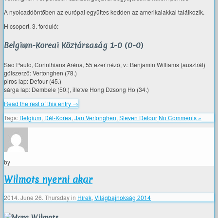
A nyolcaddöntőben az európai együttes kedden az amerikaiakkal találkozik.
H csoport, 3. forduló:
Belgium-Koreai Köztársaság 1-0 (0-0)
Sao Paulo, Corinthians Aréna, 55 ezer néző, v.: Benjamin Williams (ausztrál)
gólszerző: Vertonghen (78.)
piros lap: Defour (45.)
sárga lap: Dembele (50.), illetve Hong Dzsong Ho (34.)
Read the rest of this entry →
Tags:
Belgium
,
Dél-Korea
,
Jan Vertonghen
,
Steven Defour
No Comments »
by
Wilmots nyerni akar
2014. June 26. Thursday
in
Hírek
,
Világbajnokság 2014