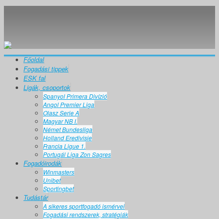
Főoldal
Fogadási tippek
ESK fal
Ligák, csoportok
Spanyol Primera Divízió
Angol Premier Liga
Olasz Serie A
Magyar NB I.
Német Bundesliga
Holland Eredivisie
Francia Ligue 1.
Portugál Liga Zon Sagres
Fogadóirodák
Winmasters
Unibet
Sportingbet
Tudástár
A sikeres sportfogadó ismérvei
Fogadási rendszerek, stratégiák