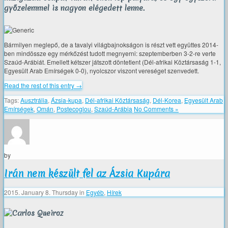
győzelemmel is nagyon elégedett lenne.
Bármilyen meglepő, de a tavalyi világbajnokságon is részt vett együttes 2014-
ben mindössze egy mérkőzést tudott megnyerni: szeptemberben 3-2-re verte
Szaúd-Arábiát. Emellett kétszer játszott döntetlent (Dél-afrikai Köztársaság 1-1,
Egyesült Arab Emírségek 0-0), nyolcszor viszont vereséget szenvedett.
Read the rest of this entry →
Tags:
Ausztrália
,
Ázsia-kupa
,
Dél-afrikai Köztársaság
,
Dél-Korea
,
Egyesült Arab
Emírségek
,
Omán
,
Postecoglou
,
Szaúd-Arábia
No Comments »
by
Irán nem készült fel az Ázsia Kupára
2015. January 8. Thursday
in
Egyéb
,
Hírek