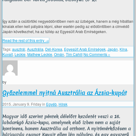
Így aztán a csütörtöki negyeddöntőben nem az üzbégek, hanem a még hibátlan
kínaiak ellen kell pályára lépni, siker esetén pedig az elődöntőben a címvédő
Japán következhet, ha az túllép az Egyesült Arab Emírségeken.
Read the rest of this entry →
Tags:
ausztrál
,
Ausztrália
,
Dél-Korea
,
Egyesült Arab Emírségek
,
Japán
,
Kína
,
Kuvait
,
Leckie
,
Mathew Leckie
,
Omán
,
Tim Cahill
No Comments »
by
Győzelemmel nyitná Ausztrália az Ázsia-kupát
2015. January 9. Friday
in
Egyéb
,
Hírek
Magyar idő szerint péntek délelőtt kezdetét veszi a 16.
labdarúgó Ázsia-kupa, amelynek első ízben nem a saját
kontinens, hanem Ausztrália ad otthont. A nyitómérkőzésen a
házigazda csapat Kuvait ellen lép pályára, és egy egyszerű