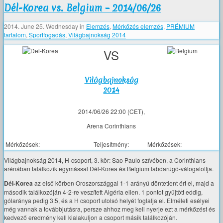
Dél-Korea vs. Belgium – 2014/06/26
2014. June 25. Wednesday
in
Elemzés
,
Mérkőzés elemzés
,
PRÉMIUM
tartalom
,
Sportfogadás
,
Világbajnokság 2014
VS
Világbajnokság
2014
2014/06/26 22:00 (CET),
Arena Corinthians
Mérkőzések:
Teljesítmény:
Mérkőzések:
Világbajnokság 2014, H-csoport, 3. kör: Sao Paulo szívében, a Corinthians
arénában találkozik egymással Dél-Korea és Belgium labdarúgó-válogatottja.
Dél-Korea
az első körben Oroszországgal 1-1 arányú döntetlent ért el, majd a
második találkozóján 4-2-re veszített Algéria ellen. 1 pontot gyűjtött eddig,
gólaránya pedig 3:5, és a H csoport utolsó helyét foglalja el. Elméleti esélyei
még vannak a továbbjutásra, persze ahhoz meg kell nyerje ezt a mérkőzést és
kedvező eredmény kell kialakuljon a csoport másik találkozóján.