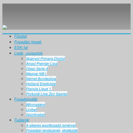
Főoldal
Fogadási tippek
ESK fal
Ligák, csoportok
Spanyol Primera Divízió
Angol Premier Liga
Olasz Serie A
Magyar NB I.
Német Bundesliga
Holland Eredivisie
Francia Ligue 1.
Portugál Liga Zon Sagres
Fogadóirodák
Winmasters
Unibet
Sportingbet
Tudástár
A sikeres sportfogadó ismérvei
Fogadási rendszerek, stratégiák