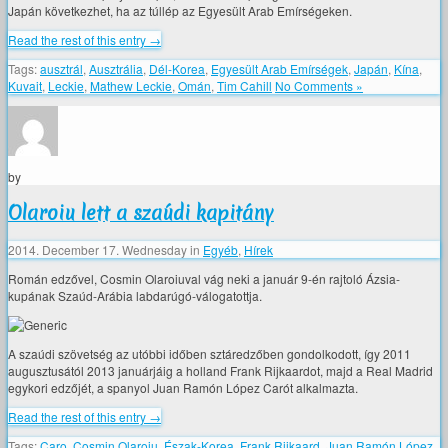
Japán következhet, ha az túllép az Egyesült Arab Emírségeken.
Read the rest of this entry →
Tags:
ausztrál
,
Ausztrália
,
Dél-Korea
,
Egyesült Arab Emírségek
,
Japán
,
Kína
,
Kuvait
,
Leckie
,
Mathew Leckie
,
Omán
,
Tim Cahill
No Comments »
by
Olaroiu lett a szaúdi kapitány
2014. December 17. Wednesday
in
Egyéb
,
Hírek
Román edzővel, Cosmin Olaroiuval vág neki a január 9-én rajtoló Ázsia-
kupának Szaúd-Arábia labdarúgó-válogatottja.
A szaúdi szövetség az utóbbi időben sztáredzőben gondolkodott, így 2011
augusztusától 2013 januárjáig a holland Frank Rijkaardot, majd a Real Madrid
egykori edzőjét, a spanyol Juan Ramón López Carót alkalmazta.
Read the rest of this entry →
Tags:
Caro
,
Cosmin Olaroiu
,
Észak-Korea
,
Frank Rijkaard
,
Juan Ramón López