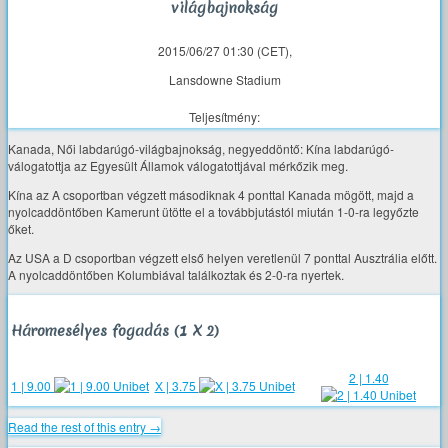
világbajnokság
2015/06/27 01:30 (CET),
Lansdowne Stadium
Teljesítmény:
Kanada, Női labdarúgó-világbajnokság, negyeddöntő: Kína labdarúgó-
válogatottja az Egyesült Államok válogatottjával mérkőzik meg.
Kína az A csoportban végzett másodiknak 4 ponttal Kanada mögött, majd a
nyolcaddöntőben Kamerunt ütötte el a továbbjutástól miután 1-0-ra legyőzte
őket.
Az USA a D csoportban végzett első helyen veretlenül 7 ponttal Ausztrália előtt.
A nyolcaddöntőben Kolumbiával találkoztak és 2-0-ra nyertek.
Háromesélyes fogadás (1 X 2)
2 | 1.40
1 | 9.00
X | 3.75
Read the rest of this entry →