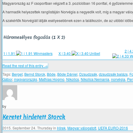
Magyarország az F csoportban végzett a 3. pozícióban 16 ponttal, 4 győzelemmel,
A harmadik helyezettek ranglistáján Norvégia a negyedik volt, míg a magyar válog
A szakértők Norvégiát látják esélyesebbnek ezen a találkozón, de az utóbbi időben
Háromesélyes fogadás (1 X 2)
2 | 4
1 | 1.91
X | 3.40
Read the rest of this entry →
Tags:
Berget
,
Bernd Storck
,
Böde
,
Böde Dániel
,
Dzsudzsák
,
dzsudzsák balázs
,
Fo
Gábor
,
magyarország
,
Mathias Hogmo
,
Nikolics
,
Nikolics Nemanja
,
norvégia
,
Per
by
Keretet hirdetett Storck
2015. September 24. Thursday
in
Hírek
,
Magyar válogatott
,
UEFA EURO-2016