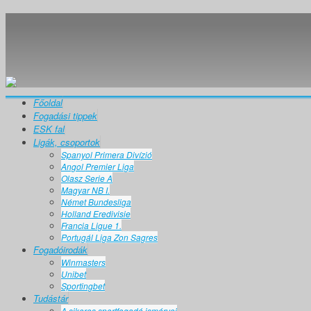
Főoldal
Fogadási tippek
ESK fal
Ligák, csoportok
Spanyol Primera Divízió
Angol Premier Liga
Olasz Serie A
Magyar NB I.
Német Bundesliga
Holland Eredivisie
Francia Ligue 1.
Portugál Liga Zon Sagres
Fogadóirodák
Winmasters
Unibet
Sportingbet
Tudástár
A sikeres sportfogadó ismérvei