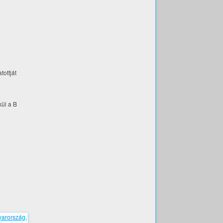
tottját
kül a B
arország
,