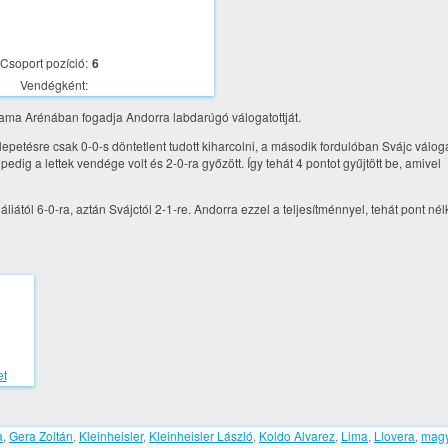
Csoport pozíció:
6
Vendégként:
upama Arénában fogadja Andorra labdarúgó válogatottját.
etésre csak 0-0-s döntetlent tudott kiharcolni, a második fordulóban Svájc váloga
dig a lettek vendége volt és 2-0-ra győzött. Így tehát 4 pontot gyűjtött be, amivel
iától 6-0-ra, aztán Svájctól 2-1-re. Andorra ezzel a teljesítménnyel, tehát pont nél
a
,
Gera Zoltán
,
Kleinheisler
,
Kleinheisler László
,
Koldo Alvarez
,
Lima
,
Llovera
,
magy