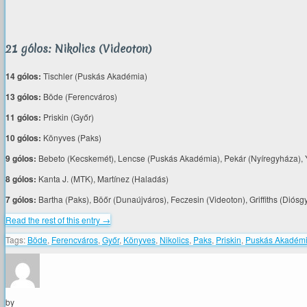
21 gólos: Nikolics (Videoton)
14 gólos:
Tischler (Puskás Akadémia)
13 gólos:
Böde (Ferencváros)
11 gólos:
Priskin (Győr)
10 gólos:
Könyves (Paks)
9 gólos:
Bebeto (Kecskemét), Lencse (Puskás Akadémia), Pekár (Nyíregyháza), 
8 gólos:
Kanta J. (MTK), Martínez (Haladás)
7 gólos:
Bartha (Paks), Böőr (Dunaújváros), Feczesin (Videoton), Griffiths (Diósgy
Read the rest of this entry →
Tags:
Böde
,
Ferencváros
,
Győr
,
Könyves
,
Nikolics
,
Paks
,
Priskin
,
Puskás Akadém
by