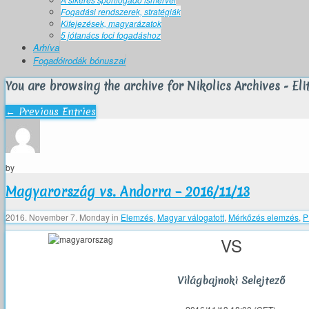
Fogadási rendszerek, stratégiák
Kifejezések, magyarázatok
5 jótanács foci fogadáshoz
Arhíva
Fogadóirodák bónuszai
You are browsing the archive for Nikolics Archives - El
← Previous Entries
by
Magyarország vs. Andorra – 2016/11/13
2016. November 7. Monday
in
Elemzés
,
Magyar válogatott
,
Mérkőzés elemzés
,
P
VS
Világbajnoki Selejtező