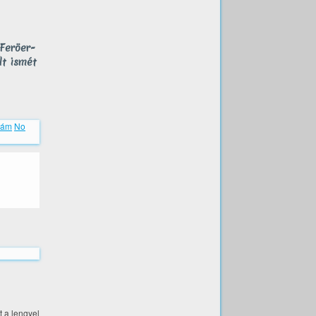
 Feröer-
lt ismét
dám
No
t a lengyel