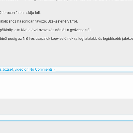
recen futballistája lett.
Nikolicshoz hasonlóan távozik Székesfehérvárról.
gólkirályi cím kivételével szavazás döntött a győztesekről.
biről pedig az NB I-es csapatok képviselőinek (a legfiatalabb és legidősebb játékos
a József
,
videoton
No Comments »