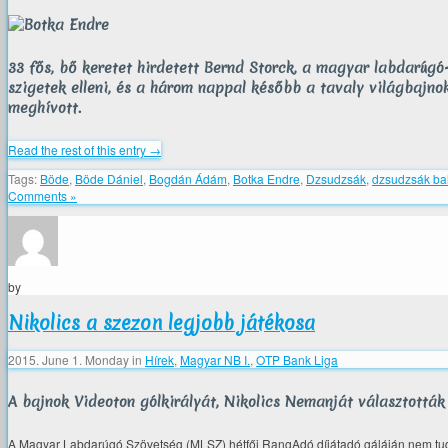
33 fős, bő keretet hirdetett Bernd Storck, a magyar labdarúgó
szigetek elleni, és a három nappal később a tavaly világbajno
meghívott.
Read the rest of this entry →
Tags:
Böde
,
Böde Dániel
,
Bogdán Ádám
,
Botka Endre
,
Dzsudzsák
,
dzsudzsák ba
Comments »
by
Nikolics a szezon legjobb játékosa
2015. June 1. Monday
in
Hírek
,
Magyar NB I.
,
OTP Bank Liga
A bajnok Videoton gólkirályát, Nikolics Nemanját választották 
A Magyar Labdarúgó Szövetség (MLSZ) hétfői RangAdó díjátadó gáláján nem tudott r