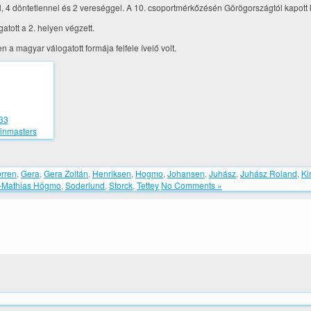
 4 döntetlennel és 2 vereséggel. A 10. csoportmérkőzésén Görögországtól kapott k
atott a 2. helyen végzett.
 a magyar válogatott formája felfele ívelő volt.
.33
rren
,
Gera
,
Gera Zoltán
,
Henriksen
,
Hogmo
,
Johansen
,
Juhász
,
Juhász Roland
,
Ki
-Mathias Högmo
,
Soderlund
,
Storck
,
Tettey
No Comments »