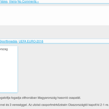
,
Vales
,
Vieira
No Comments »
Sportfogadás
,
UEFA EURO-2016
logatottja fogadja otthonában Magyarország hasonló csapatát.
nnel és 3 vereséggel. Az utolsó csoportmérkőzésén Olaszországtól kapott ki 2-1-re.