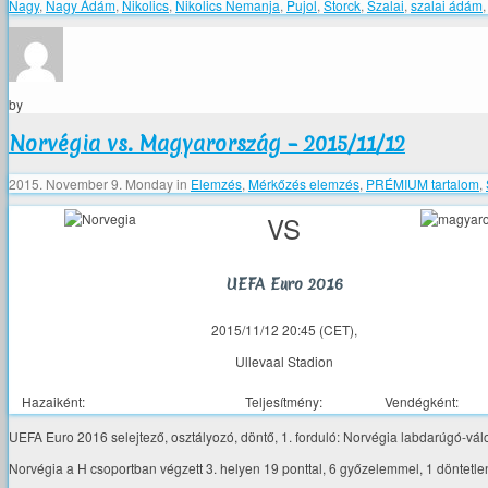
Nagy
,
Nagy Ádám
,
Nikolics
,
Nikolics Nemanja
,
Pujol
,
Storck
,
Szalai
,
szalai ádám
by
Norvégia vs. Magyarország – 2015/11/12
2015. November 9. Monday
in
Elemzés
,
Mérkőzés elemzés
,
PRÉMIUM tartalom
,
VS
UEFA Euro 2016
2015/11/12 20:45 (CET),
Ullevaal Stadion
Hazaiként:
Teljesítmény:
Vendégként:
UEFA Euro 2016 selejtező, osztályozó, döntő, 1. forduló: Norvégia labdarúgó-vá
Norvégia a H csoportban végzett 3. helyen 19 ponttal, 6 győzelemmel, 1 döntetle