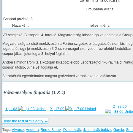
2016/11/13 18:00 (CET),
Groupama Aréna
Csoport pozíció:
3
Hazaiként:
Teljesítmény:
VB selejtező, B csoport, 4. forduló: Magyarország labdarúgó válogatottja a Gro
Magyarország az első mérkőzésén a Feröer-szigetekre látogatott és nem kis meglep
fogadta és egy jó mérkőzésen 3-2-es vereséget szenvedett, az utóbbi fordulóban pe
csoportjában jelenleg a 3. helyet foglalja el.
Andorra mindhárom találkozóján kikapott, előbb Lettországtól 1-0-ra, majd Portugál
csoport utolsó, 6. helyét foglalja el.
A szakértők egyértelműen magyar győzelmet várnak ezen a találkozón.
Háromesélyes fogadás (1 X 2)
2 | 33.00
1 | 1.03
X | 17.00
Read the rest of this entry →
Tags:
Álvarez
,
Andorra
,
Bernd Storck
,
Dzsudzsák
,
dzsudzsák balázs
,
Garcia
,
Ger