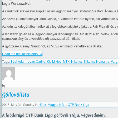
Legia Warszawával.
A szurkolók szavazatai alapján az év legjobb magyar labdarúgója Bódi Ádám, a Deb
Az edzők különversenyét Joan Carillo, a Videoton trénere nyerte, aki várhatóan 
Az idén tíz kategóriában adták át a legjobbaknak járó díjakat, a Fair Play-díj és a 
A legszebb gólért és a legjobb magyar labdarúgónak járó díjról a szurkolók, a töb
csapatkapitány és a vezetőedző) szavazatai döntöttek.
A győztesek Csányi Sándortól, az MLSZ elnökétől vehették át a díjakat.
Read the rest of this entry →
Tags:
Bódi Ádám
,
Joan Carillo
,
Kitl Miklós
,
MTK
,
Nikolics
,
Nikolics Nemanja
,
Varg
by
Góllövőlista
2015. May 31. Sunday
in
Hírek
,
Magyar NB I.
,
OTP Bank Liga
A labdarúgó OTP Bank Liga góllövőlistája, végeredmény: