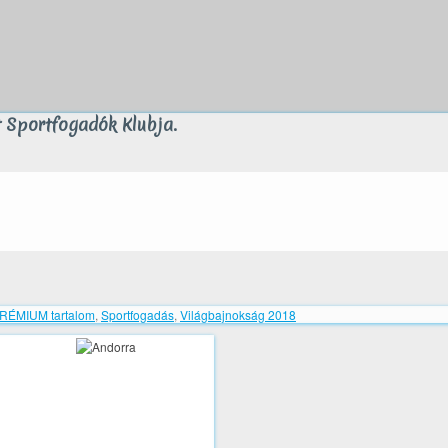
it Sportfogadók Klubja.
RÉMIUM tartalom
,
Sportfogadás
,
Világbajnokság 2018