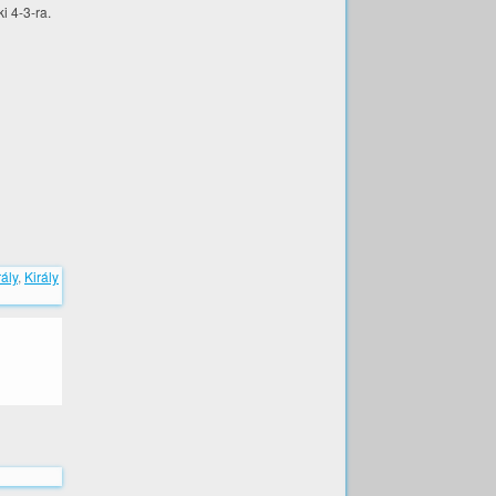
i 4-3-ra.
rály
,
Király