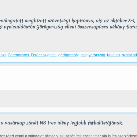
-válogatott megbízott szövetségi kapitánya, aki az október 8-i,
ki nyolcaddöntős Görögország elleni összecsapásra néhány fiata
lázs
,
Ferencváros
,
Feröer-szigetek
,
görögország
,
magyarország
,
Nikolics
,
szalai á
a vasárnap zárult NB I-es idény legjobb futballistájának.
észt venni a válogatott támadó, aki sajtóhírek szerint már alá is írta szerződésé