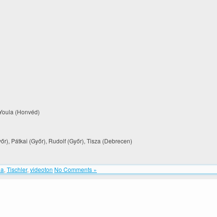
Youla (Honvéd)
őr), Pátkai (Győr), Rudolf (Győr), Tisza (Debrecen)
ia
,
Tischler
,
videoton
No Comments »