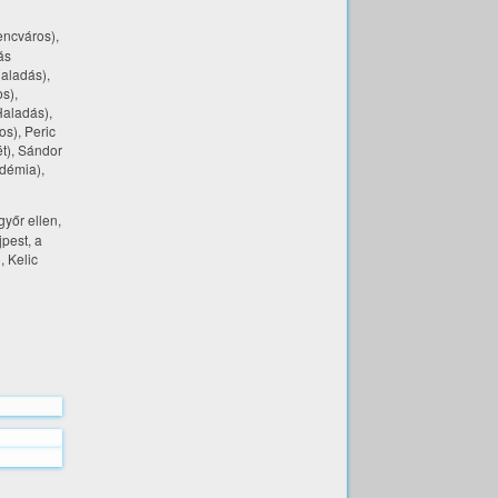
encváros),
ás
Haladás),
s),
Haladás),
s), Peric
t), Sándor
adémia),
győr ellen,
jpest, a
, Kelic