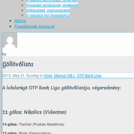
Fogadási rendszerek, stratégiák
Kifejezések, magyarázatok
5 jótanács foci fogadáshoz
Arhíva
Fogadóirodák bónuszai
by
Góllövőlista
2015. May 31. Sunday
in
Hírek
,
Magyar NB I.
,
OTP Bank Liga
A labdarúgó OTP Bank Liga góllövőlistája, végeredmény:
21 gólos: Nikolics (Videoton)
14 gólos:
Tischler (Puskás Akadémia)
13 gólos:
Böde (Ferencváros)