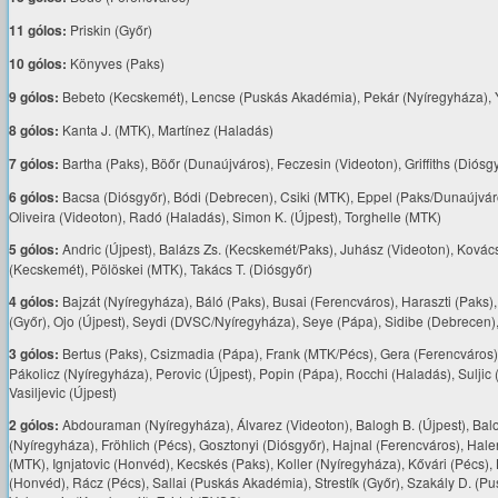
11 gólos:
Priskin (Győr)
10 gólos:
Könyves (Paks)
9 gólos:
Bebeto (Kecskemét), Lencse (Puskás Akadémia), Pekár (Nyíregyháza), 
8 gólos:
Kanta J. (MTK), Martínez (Haladás)
7 gólos:
Bartha (Paks), Böőr (Dunaújváros), Feczesin (Videoton), Griffiths (Diósgy
6 gólos:
Bacsa (Diósgyőr), Bódi (Debrecen), Csiki (MTK), Eppel (Paks/Dunaújváro
Oliveira (Videoton), Radó (Haladás), Simon K. (Újpest), Torghelle (MTK)
5 gólos:
Andric (Újpest), Balázs Zs. (Kecskemét/Paks), Juhász (Videoton), Kovác
(Kecskemét), Pölöskei (MTK), Takács T. (Diósgyőr)
4 gólos:
Bajzát (Nyíregyháza), Báló (Paks), Busai (Ferencváros), Haraszti (Paks), 
(Győr), Ojo (Újpest), Seydi (DVSC/Nyíregyháza), Seye (Pápa), Sidibe (Debrecen), 
3 gólos:
Bertus (Paks), Csizmadia (Pápa), Frank (MTK/Pécs), Gera (Ferencváros), 
Pákolicz (Nyíregyháza), Perovic (Újpest), Popin (Pápa), Rocchi (Haladás), Suljic (
Vasiljevic (Újpest)
2 gólos:
Abdouraman (Nyíregyháza), Álvarez (Videoton), Balogh B. (Újpest), Balo
(Nyíregyháza), Fröhlich (Pécs), Gosztonyi (Diósgyőr), Hajnal (Ferencváros), Hale
(MTK), Ignjatovic (Honvéd), Kecskés (Paks), Koller (Nyíregyháza), Kővári (Pécs), 
(Honvéd), Rácz (Pécs), Sallai (Puskás Akadémia), Strestík (Győr), Szakály D. (Pu