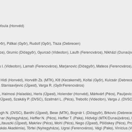
Youla (Honvéd)
őr), Pátkai (Győr), Rudolf (Győr), Tisza (Debrecen)
s), Grumic (Diósgyőr), Gyurcsó (Videoton), Lauth (Ferencváros), Nikházi (Dunaújv
s I. (Videoton), Lamah (Ferencváros), Marjanovic (Diósgyőr), Mateos (Ferencváros)
Hidi (Honvéd), Horváth Zs. (MTK), Kitl (Kecskemét), Koltai (Győr), Kulcsár (Debrece
Stanisavljevic (Újpest), Varga R. (Győr/Ferencváros)
Halmosi (Haladás), Heris (Újpest), Holender (Honvéd), Márkvárt (Pécs), Pauljevic
Újpest), Szakály P. (DVSC), Szatmári L. (Pécs), Trebotic (Videoton), Varga J. (DVSC
gh N. (DVSC), Bardhi (Újpest), Bese (MTK), Bognár I. (Diósgyőr), Brkovic (Debrece
nar (Nyíregyháza), Heffler N. (Pécs), Heffler T. (Paks), Hidvégi (MTK/Dunaújváros),
Litauszki (Újpest), Makriev (Pécs), Mohl (Pécs), Nego (Újpest), Pölöskey (Pécs), Pr
skás Akadémia), Törtei (Nyíregyháza), Ugrai (Ferencváros), Vági (Paks), Vinícius (V