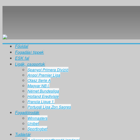
Főoldal
Fogadási tippek
ESK fal
Ligák, csoportok
Spanyol Primera Divízió
Angol Premier Liga
Olasz Serie A
Magyar NB I.
Német Bundesliga
Holland Eredivisie
Francia Ligue 1.
Portugál Liga Zon Sagres
Fogadóirodák
Winmasters
Unibet
Sportingbet
Tudástár
A sikeres sportfogadó ismérvei