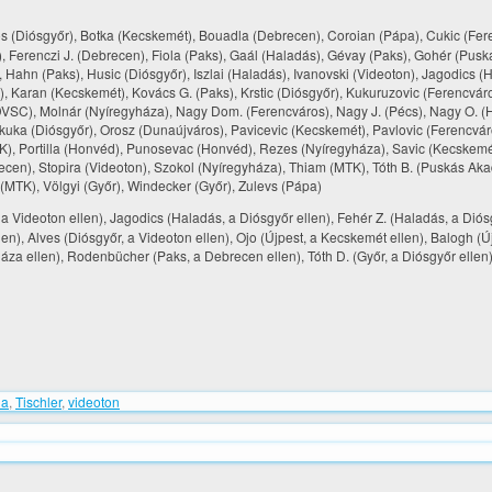
os (Diósgyőr), Botka (Kecskemét), Bouadla (Debrecen), Coroian (Pápa), Cukic (Fer
, Ferenczi J. (Debrecen), Fiola (Paks), Gaál (Haladás), Gévay (Paks), Gohér (Pusk
ahn (Paks), Husic (Diósgyőr), Iszlai (Haladás), Ivanovski (Videoton), Jagodics (
 Karan (Kecskemét), Kovács G. (Paks), Krstic (Diósgyőr), Kukuruzovic (Ferencváro
 (DVSC), Molnár (Nyíregyháza), Nagy Dom. (Ferencváros), Nagy J. (Pécs), Nagy O. (
kuka (Diósgyőr), Orosz (Dunaújváros), Pavicevic (Kecskemét), Pavlovic (Ferencváro
K), Portilla (Honvéd), Punosevac (Honvéd), Rezes (Nyíregyháza), Savic (Kecskemé
ecen), Stopira (Videoton), Szokol (Nyíregyháza), Thiam (MTK), Tóth B. (Puskás Ak
MTK), Völgyi (Győr), Windecker (Győr), Zulevs (Pápa)
 Videoton ellen), Jagodics (Haladás, a Diósgyőr ellen), Fehér Z. (Haladás, a Diós
llen), Alves (Diósgyőr, a Videoton ellen), Ojo (Újpest, a Kecskemét ellen), Balogh (Ú
za ellen), Rodenbücher (Paks, a Debrecen ellen), Tóth D. (Győr, a Diósgyőr ellen)
ia
,
Tischler
,
videoton