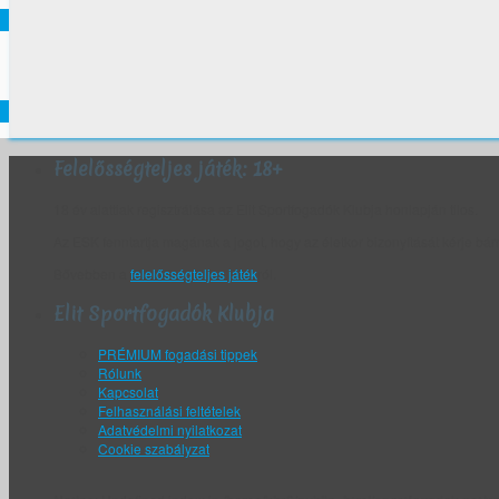
Felelősségteljes játék: 18+
18 év alattiak regisztrálása az Elit Sportfogadók Klubja honlapján tilos.
Az ESK fenntartja magának a jogot, hogy az életkor bizonyítását kérje bár
Bővebben a
felelősségteljes játék
ról.
Elit Sportfogadók Klubja
PRÉMIUM fogadási tippek
Rólunk
Kapcsolat
Felhasználási feltételek
Adatvédelmi nyilatkozat
Cookie szabályzat