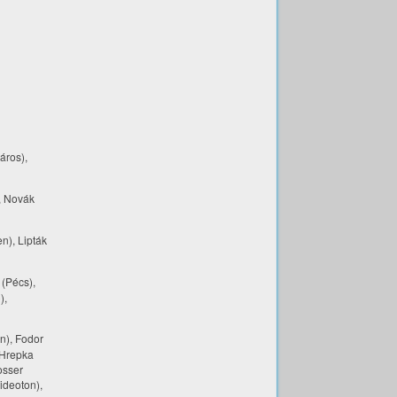
áros),
, Novák
n), Lipták
 (Pécs),
),
n), Fodor
 Hrepka
osser
ideoton),