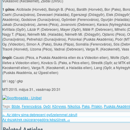
Vukasovic (Kecskemét), Zsidai (DVSC)
1 gólos:
Alcibiade (Honvéd), Balogh B. (Pécs), Baráth (Honvéd), Bor (Paks), Bor
Csehi (Dunaújváros), Devecseri (Haladás), Egerszegi (Diósgyőr), Elek (Diósgyőr)
Akadémia), Godslove (Dunaújváros), Gyömbér (Ferencváros), Gyurján (Haladás), H
Jakab (Dunaújváros), James (Pécs), Jovanovic (Debrecen), Karacs (Nyíregyháza),
Kvilitaia (Győr), Lázár P. (Debrecen), Mayer (Győr), Máté P. (Debrecen), Mihelic
Nagy T. (Pápa), Németh Má. (Haladás), Németh Mi. (Diósgyőr), Ojdanic (Pécs), O
(Dunaújváros), Petneházi (Dunaújváros), Polonkai (Puskás Akadémia), Poór (MT
Gy. (Videoton), Simon A. (Paks), Sluka (Pápa), Somália (Ferencváros), Sós (Debr
Traoré (Honvéd), Uzoma (Pécs), Vadnai (Debrecen), Varga R. (Kecskemét), Vass (
öngól:
Causic (Pécs, a Puskás Akadémia ellen és a Videoton ellen), Wolfe (Győr, a
illetve a Videoton ellen), Kovács G. (Paks, a Pécs ellen), Strestík (Győr, az MTK e
Kecskemét ellen), Varga R. (Kecskemét, a Haladás ellen), Lang (Győr, a Nyíregyhá
(Puskás Akadémia, az Újpest ellen)
slr \ sgg \ gkp
MTI 2015. május 31., vasárnap 20:31
Tags:
Böde
,
Ferencváros
,
Győr
,
Könyves
,
Nikolics
,
Paks
,
Priskin
,
Puskás Akadém
←
Az idény sima debreceni győzelemmel zárult
Az északírek csúcsrangadóra készülnek
→
Related Articles