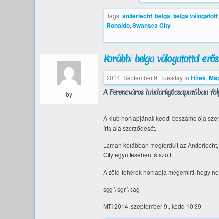
Tags:
anderlecht
,
belga
,
belga válogatott
Ronaldo
,
Swansea City
Korábbi belga válogatottal erős
2014. September 9. Tuesday
in
Hírek
,
Mag
A Ferencváros labdarúgócsapatában foly
by
A klub honlapjának keddi beszámolója szeri
írta alá szerződését.
Lamah korábban megfordult az Anderlecht,
City együttesében játszott.
A zöld-fehérek honlapja megemlíti, hogy ne
sgg \ sgr \ sag
MTI 2014. szeptember 9., kedd 10:39