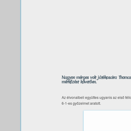
Nagyon mérges volt játékosaira Thomas 
mérkőzést követően.
Az élvonalbeli együttes ugyanis az első fé
6-1-es győzelmet aratott.