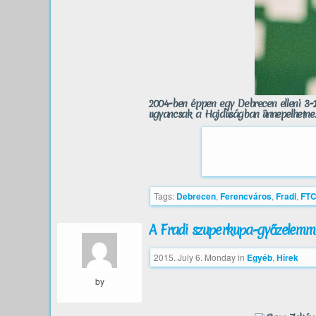
2004-ben éppen egy Debrecen elleni 3-1
ugyancsak a Hajdúságban ünnepelhetne.
Tags:
Debrecen
,
Ferencváros
,
Fradi
,
FT
A Fradi szuperkupa-győzelemme
2015. July 6. Monday
in
Egyéb
,
Hírek
by