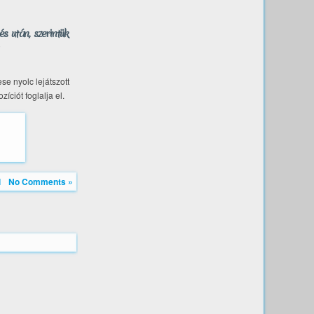
s után, szerintük
e nyolc lejátszott
íciót foglalja el.
l
No Comments »