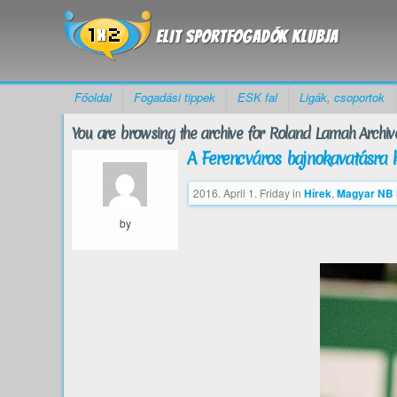
Főoldal
Fogadási tippek
ESK fal
Ligák, csoportok
You are browsing the archive for Roland Lamah Archive
A Ferencváros bajnokavatásra k
2016. April 1. Friday
in
Hírek
,
Magyar NB I
by