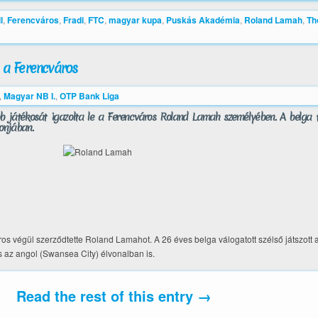
l
,
Ferencváros
,
Fradi
,
FTC
,
magyar kupa
,
Puskás Akadémia
,
Roland Lamah
,
Th
t a Ferencváros
,
Magyar NB I.
,
OTP Bank Liga
b játékosát igazolta le a Ferencváros Roland Lamah személyében. A belga fo
onjában.
s végül szerződtette Roland Lamahot. A 26 éves belga válogatott szélső játszott a
s az angol (Swansea City) élvonalban is.
Read the rest of this entry →