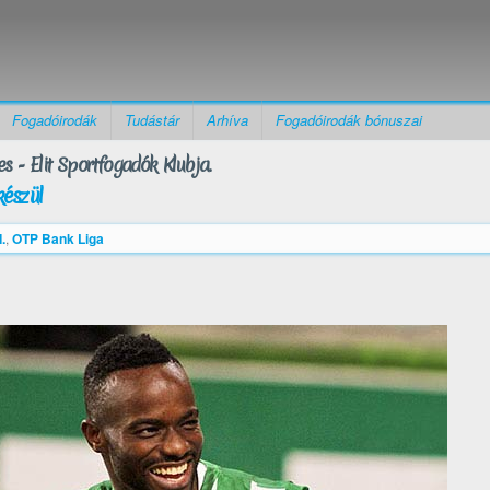
Fogadóirodák
Tudástár
Arhíva
Fogadóirodák bónuszai
s - Elit Sportfogadók Klubja.
észül
.
,
OTP Bank Liga