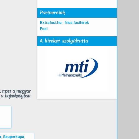
Partnereink
Extrafoci.hu - friss focihírek
Foci
A híreket szolgáltatta
t, most a magyar
d a bajnokságban
a
,
Szuperkupa
,