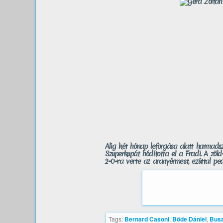
Alig két hónap leforgása alatt harmads
Szuperkupát hódította el a Fradi. A zö
2-0-ra verte az aranyérmest, ezúttal pe
Tags:
Bernard Casoni
,
Böde Dániel
,
Busa