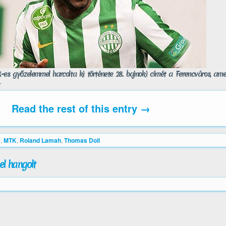
-es győzelemmel harcolta ki története 28. bajnoki címét a Ferencváros, am
Read the rest of this entry →
C
,
MTK
,
Roland Lamah
,
Thomas Doll
l hangolt