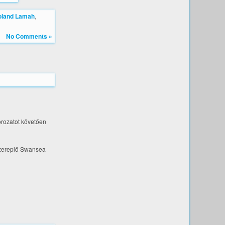
oland Lamah
,
No Comments »
orozatot követően
szereplő Swansea