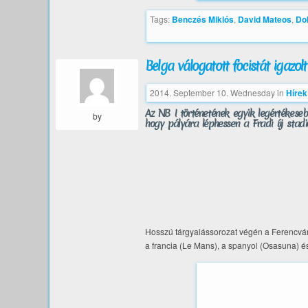
Tags:
Benczés Miklós
,
David Mateos
,
Dol
Belga válogatott focistát igazol
2014. September 10. Wednesday
in
Hírek
Az NB I történetének egyik legértékeseb
by
hogy pályára léphessen a Fradi új stadi
Hosszú tárgyalássorozat végén a Ferencváro
a francia (Le Mans), a spanyol (Osasuna) é