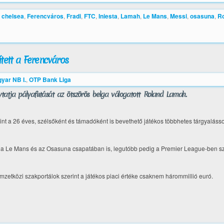
,
chelsea
,
Ferencváros
,
Fradi
,
FTC
,
Iniesta
,
Lamah
,
Le Mans
,
Messi
,
osasuna
,
R
ített a Ferencváros
yar NB I.
,
OTP Bank Liga
tatja pályafutását az ötszörös belga válogatott Roland Lamah.
nt a 26 éves, szélsőként és támadóként is bevethető játékos többhetes tárgyaláss
 a Le Mans és az Osasuna csapatában is, legutóbb pedig a Premier League-ben 
mzetközi szakportálok szerint a játékos piaci értéke csaknem hárommillió euró.