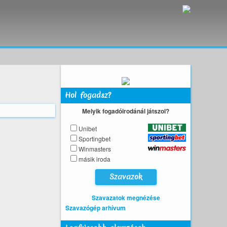
Hol fogadsz?
Melyik fogadóirodánál játszol?
Unibet
Sportingbet
Winmasters
másik iroda
Szavazatok megnézése
Szavazógép arhívum