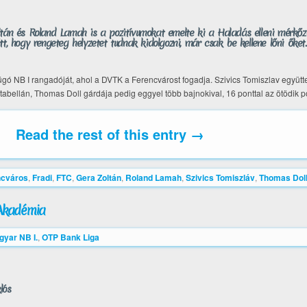
tán és Roland Lamah is a pozitívumokat emelte ki a Haladás elleni mérkőzé
t, hogy rengeteg helyzetet tudnak kidolgozni, már csak be kellene lőni őket.
ó NB I rangadóját, ahol a DVTK a Ferencvárost fogadja. Szivics Tomiszlav együttes
tabellán, Thomas Doll gárdája pedig eggyel több bajnokival, 16 ponttal az ötödik poz
Read the rest of this entry →
cváros
,
Fradi
,
FTC
,
Gera Zoltán
,
Roland Lamah
,
Szivics Tomiszláv
,
Thomas Dol
 Akadémia
gyar NB I.
,
OTP Bank Liga