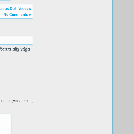
omas Doll
,
Vecsés
No Comments »
cista alig várja,
 belga (Anderlecht),