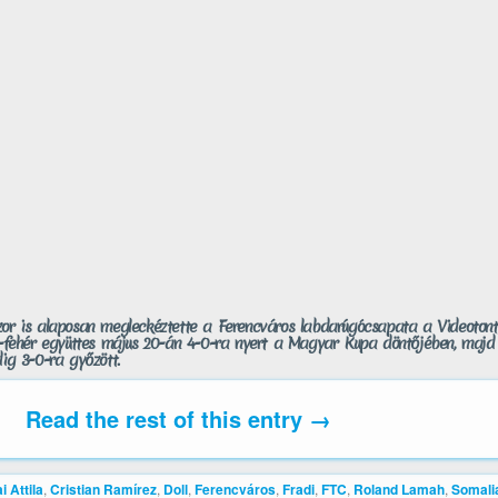
zor is alaposan megleckéztette a Ferencváros labdarúgócsapata a Videoton
ld-fehér együttes május 20-án 4-0-ra nyert a Magyar Kupa döntőjében, maj
dig 3-0-ra győzött.
Read the rest of this entry →
i Attila
,
Cristian Ramírez
,
Doll
,
Ferencváros
,
Fradi
,
FTC
,
Roland Lamah
,
Somali