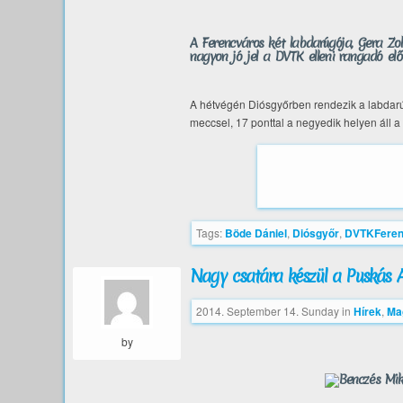
A Ferencváros két labdarúgója, Gera Zol
nagyon jó jel a DVTK elleni rangadó előt
A hétvégén Diósgyőrben rendezik a labdarúg
meccsel, 17 ponttal a negyedik helyen áll a 
Tags:
Böde Dániel
,
Diósgyőr
,
DVTKFeren
Nagy csatára készül a Puskás
2014. September 14. Sunday
in
Hírek
,
Ma
by