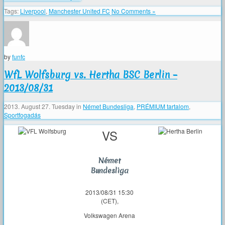
Tags:
Liverpool
,
Manchester United FC
No Comments »
by
funfc
WfL Wolfsburg vs. Hertha BSC Berlin –
2013/08/31
2013. August 27. Tuesday
in
Német Bundesliga
,
PRÉMIUM tartalom
,
Sportfogadás
VS
Német
Bundesliga
2013/08/31 15:30
(CET),
Volkswagen Arena