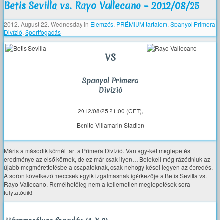
Betis Sevilla vs. Rayo Vallecano – 2012/08/25
2012. August 22. Wednesday
in
Elemzés
,
PRÉMIUM tartalom
,
Spanyol Primera
Divízió
,
Sportfogadás
VS
Spanyol Primera
Divízió
2012/08/25 21:00 (CET),
Benito Villamarin Stadion
Máris a második körnél tart a Primera Divízió. Van egy-két meglepetés
eredménye az első körnek, de ez már csak ilyen… Belekell még rázódniuk az
újabb megmérettetésbe a csapatoknak, csak nehogy kései legyen az ébredés.
A soron következő meccsek egyik izgalmasnak ígérkezője a Betis Sevilla vs.
Rayo Vallecano. Remélhetőleg nem a kellemetlen meglepetések sora
folytatódik!