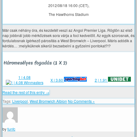
2012/08/18 16:00 (CET),
The Hawthorns Stadium
Már csak néhány óra, és kezdetét veszi az Angol Premier Liga. Rögtön az első
nap jobbnál jobb mérkőzések sora várja a foci kedvelőit. Az egyik szorosnak, és
fordulatosnak ígérkező párosítás a West Bromwich – Liverpool. Máris adódik a
kérdés… :melyiküknek sikerül bezsebelni a győzelmi pontokat?!?
Háromesélyes fogadás (1 X 2)
1 | 4.08
X | 3.60
2 | 1.91
Read the rest of this entry →
Tags:
Liverpool
,
West Bromwich Albion
No Comments »
by
funfc