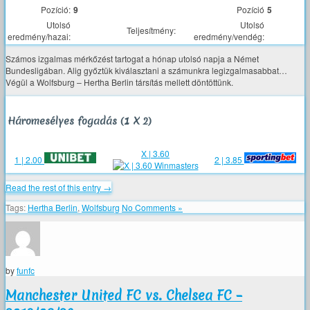
Pozíció:
9
Pozíció
5
Utolsó
Utolsó
Teljesítmény:
eredmény/hazai:
eredmény/vendég:
Számos izgalmas mérkőzést tartogat a hónap utolsó napja a Német
Bundesligában. Alig győztük kiválasztani a számunkra legizgalmasabbat…
Végül a Wolfsburg – Hertha Berlin társítás mellett döntöttünk.
Háromesélyes fogadás (1 X 2)
X | 3.60
1 | 2.00
2 | 3.85
Read the rest of this entry →
Tags:
Hertha Berlin
,
Wolfsburg
No Comments »
by
funfc
Manchester United FC vs. Chelsea FC –