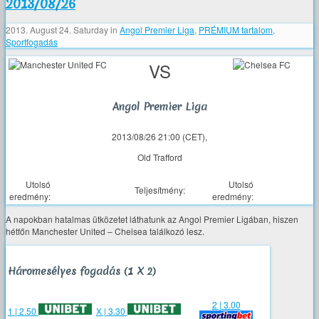
2013/08/26
2013. August 24. Saturday
in
Angol Premier Liga
,
PRÉMIUM tartalom
,
Sportfogadás
VS
Angol Premier Liga
2013/08/26 21:00 (CET),
Old Trafford
Utolsó
Utolsó
Teljesítmény:
eredmény:
eredmény:
A napokban hatalmas ütközetet láthatunk az Angol Premier Ligában, hiszen
hétfőn Manchester United – Chelsea találkozó lesz.
Háromesélyes fogadás (1 X 2)
2 | 3.00
1 | 2.50
X | 3.30