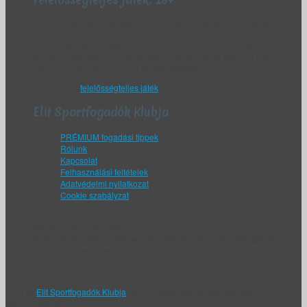
18 év alattiak regisztrálása az Elit Sportfogadók Klubja honlapján tilos.
Az ESK fenntartja magának a jogot, hogy az életkor bizonyítását kérje
bármely ügyfelétől, és felfüggessze a szóban forgó személy fiókját, amíg
megfelelő bizonyíték nem áll rendelkezésére.
Bővebben a
felelősségteljes játék
ról.
Elit Sportfogadók Klubja
PRÉMIUM fogadási tippek
Rólunk
Kapcsolat
Felhasználási feltételek
Adatvédelmi nyilatkozat
Cookie szabályzat
Notice
: Undefined index: in
/home/khr6/public_html/sportfogadok.net/wp-content/plugins/soccer-
info/soccer-info.php
on line
1267
Ez itt az
Elit Sportfogadók Klubja
, ahol a kezdő szerencsejátékosból profi
sportfogadó válik.