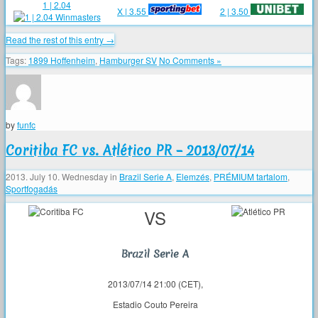
1 | 2.04
X | 3.55
2 | 3.50
Read the rest of this entry →
Tags:
1899 Hoffenheim
,
Hamburger SV
No Comments »
by
funfc
Coritiba FC vs. Atlético PR – 2013/07/14
2013. July 10. Wednesday
in
Brazil Serie A
,
Elemzés
,
PRÉMIUM tartalom
,
Sportfogadás
VS
Brazil Serie A
2013/07/14 21:00 (CET),
Estadio Couto Pereira