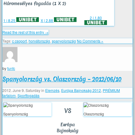
Háromesélyes fogadás (1 X 2)
2 | 1.80
1 | 8.25
X | 2.88
Read the rest of this entry →
Tags:
c csoport
,
horvátország
,
spanyolország
No Comments »
by
funfc
Spanyolország vs. Olaszország – 2012/06/10
2012. June 9. Saturday
in
Elemzés
,
Európa Bajnokság 2012
,
PRÉMIUM
tartalom
,
Sportfogadás
VS
Spanyolország
Olaszország
Európa
Bajnokság