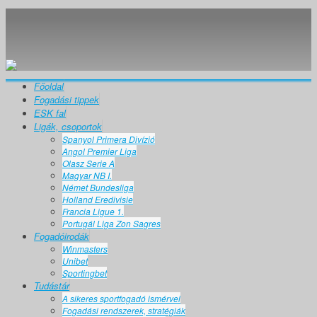
Főoldal
Fogadási tippek
ESK fal
Ligák, csoportok
Spanyol Primera Divízió
Angol Premier Liga
Olasz Serie A
Magyar NB I.
Német Bundesliga
Holland Eredivisie
Francia Ligue 1.
Portugál Liga Zon Sagres
Fogadóirodák
Winmasters
Unibet
Sportingbet
Tudástár
A sikeres sportfogadó ismérvei
Fogadási rendszerek, stratégiák