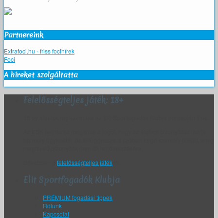
Partnereink
Extrafoci.hu - friss focihírek
Foci
A híreket szolgáltatta
Felelősségteljes játék: 18+
18 év alattiak regisztrálása az Elit Sportfogadók Klubja honlapján tilos.
Az ESK fenntartja magának a jogot, hogy az életkor bizonyítását kérje
bármely ügyfelétől, és felfüggessze a szóban forgó személy fiókját, amíg
megfelelő bizonyíték nem áll rendelkezésére.
Bővebben a
felelősségteljes játék
ról.
Elit Sportfogadók Klubja
PRÉMIUM fogadási tippek
Rólunk
Kapcsolat