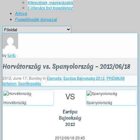
Kifejezések, magyarázatok
5 jótanács foci fogadáshoz
Arhíva
Fogadóirodák bónuszai
by
funfc
Horvátország vs. Spanyolország – 2012/06/18
2012. June 17. Sunday
in
Elemzés
,
Európa Bajnokság 2012
,
PRÉMIUM
tartalom
,
Sportfogadás
VS
Horvátország
Spanyolország
Európa
Bajnokság
2012
2012/06/18 20:45