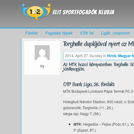
Főoldal
Fogadási tippek
ESK fal
Ligák, csoportok
Torghelle duplájával nyert az M
2014. April 27. Sunday
in
Hírek
,
Magyar N
Az MTK hazai környezetben Torghelle Sá
by
játéknapján.
OTP Bank Liga, 26. forduló:
MTK Budapest-Lombard Pápa Termál FC 2-
Hidegkuti Nándor Stadion, 600 néző, v: Erd
gólszerzők: Torghelle (11., 26.)
sárga lap: Nagy T. (56.)
MTK
: Hegedüs – Fejes (Poór, 61.), Vu
P. (Eppel, 87.)