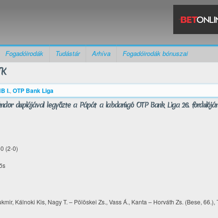
Fogadóirodák
Tudástár
Arhíva
Fogadóirodák bónuszai
TK
B I.
,
OTP Bank Liga
ndor duplájával legyőzte a Pápát a labdarúgó OTP Bank Liga 26. fordulójá
0 (2-0)
ős
kmir, Kálnoki Kis, Nagy T. – Pölöskei Zs., Vass Á., Kanta – Horváth Zs. (Bese, 66.),