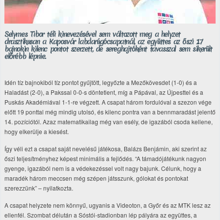
Selymes Tibor téli kinevezésével sem változott meg a helyzet
drasztikusan a Kaposvár labdarúgócsapatnál, az együttes az őszi 17
bajnokin kilenc pontot szerzett, de sereghajtóként tavasszal sem sikerült
előrébb lépnie.
Idén tíz bajnokiból tíz pontot gyűjtött, legyőzte a Mezőkövesdet (1-0) és a
Haladást (2-0), a Pakssal 0-0-s döntetlent, míg a Pápával, az Újpesttel és a
Puskás Akadémiával 1-1-re végzett. A csapat három fordulóval a szezon vége
előtt 19 ponttal még mindig utolsó, és kilenc pontra van a bennmaradást jelentő
14. pozíciótól. Azaz matematikailag még van esély, de igazából csoda kellene,
hogy elkerülje a kiesést.
Így véli ezt a csapat saját nevelésű játékosa, Balázs Benjámin, aki szerint az
őszi teljesítményhez képest minimális a fejlődés. “A támadójátékunk nagyon
gyenge, igazából nem is a védekezéssel volt nagy bajunk. Célunk, hogy a
maradék három meccsen még szépen játsszunk, gólokat és pontokat
szerezzünk” – nyilatkozta.
A csapat helyzete nem könnyű, ugyanis a Videoton, a Győr és az MTK lesz az
ellenfél. Szombat délután a Sóstói-stadionban lép pályára az együttes, a