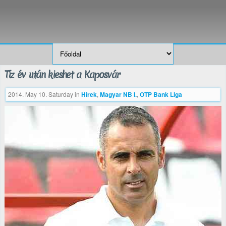
Tíz év után kieshet a Kaposvár
2014. May 10. Saturday
in
Hírek
,
Magyar NB I.
,
OTP Bank Liga