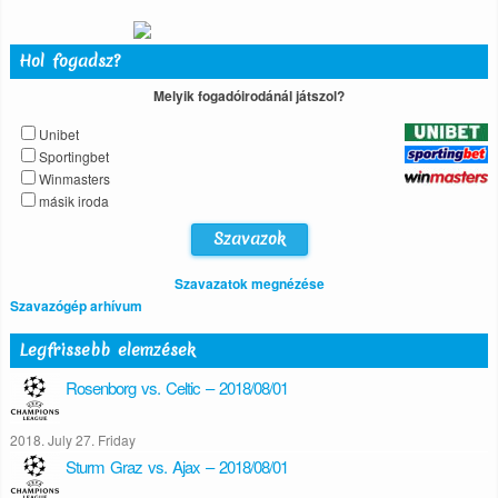
Hol fogadsz?
Melyik fogadóirodánál játszol?
Unibet
Sportingbet
Winmasters
másik iroda
Szavazatok megnézése
Szavazógép arhívum
Legfrissebb elemzések
Rosenborg vs. Celtic – 2018/08/01
2018. July 27. Friday
Sturm Graz vs. Ajax – 2018/08/01