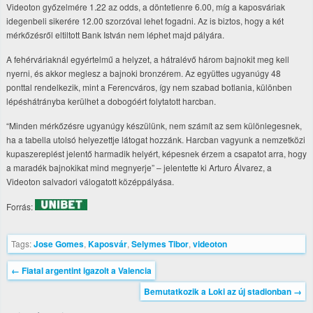
Videoton győzelmére 1.22 az odds, a döntetlenre 6.00, míg a kaposváriak
idegenbeli sikerére 12.00 szorzóval lehet fogadni. Az is biztos, hogy a két
mérkőzésről eltiltott Bank István nem léphet majd pályára.
A fehérváriaknál egyértelmű a helyzet, a hátralévő három bajnokit meg kell
nyerni, és akkor meglesz a bajnoki bronzérem. Az együttes ugyanúgy 48
ponttal rendelkezik, mint a Ferencváros, így nem szabad botlania, különben
lépéshátrányba kerülhet a dobogóért folytatott harcban.
“Minden mérkőzésre ugyanúgy készülünk, nem számít az sem különlegesnek,
ha a tabella utolsó helyezettje látogat hozzánk. Harcban vagyunk a nemzetközi
kupaszereplést jelentő harmadik helyért, képesnek érzem a csapatot arra, hogy
a maradék bajnokikat mind megnyerje” – jelentette ki Arturo Álvarez, a
Videoton salvadori válogatott középpályása.
Forrás:
Tags:
Jose Gomes
,
Kaposvár
,
Selymes Tibor
,
videoton
←
Fiatal argentint igazolt a Valencia
Bemutatkozik a Loki az új stadionban
→