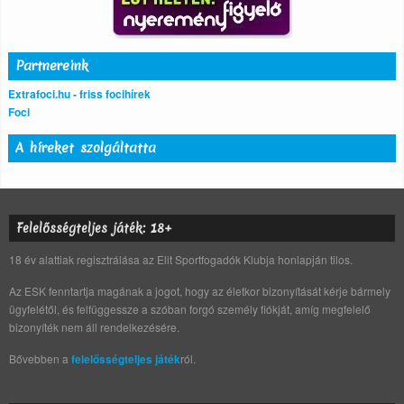
Partnereink
Extrafoci.hu - friss focihírek
Foci
A híreket szolgáltatta
Felelősségteljes játék: 18+
18 év alattiak regisztrálása az Elit Sportfogadók Klubja honlapján tilos.
Az ESK fenntartja magának a jogot, hogy az életkor bizonyítását kérje bármely
ügyfelétől, és felfüggessze a szóban forgó személy fiókját, amíg megfelelő
bizonyíték nem áll rendelkezésére.
Bővebben a
felelősségteljes játék
ról.