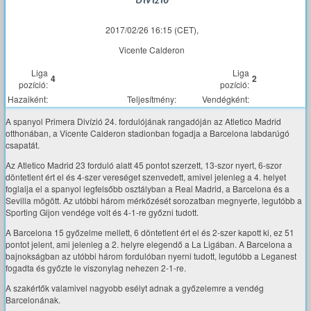
Divízió
2017/02/26 16:15 (CET),
Vicente Calderon
Liga
Liga
4
2
pozíció:
pozíció:
Hazaiként:
Teljesítmény:
Vendégként:
A spanyol Primera Divízió 24. fordulójának rangadóján az Atletico Madrid
otthonában, a Vicente Calderon stadionban fogadja a Barcelona labdarúgó
csapatát.
Az Atletico Madrid 23 forduló alatt 45 pontot szerzett, 13-szor nyert, 6-szor
döntetlent ért el és 4-szer vereséget szenvedett, amivel jelenleg a 4. helyet
foglalja el a spanyol legfelsőbb osztályban a Real Madrid, a Barcelona és a
Sevilla mögött. Az utóbbi három mérkőzését sorozatban megnyerte, legutóbb a
Sporting Gijon vendége volt és 4-1-re győzni tudott.
A Barcelona 15 győzelme mellett, 6 döntetlent ért el és 2-szer kapott ki, ez 51
pontot jelent, ami jelenleg a 2. helyre elegendő a La Ligában. A Barcelona a
bajnokságban az utóbbi három fordulóban nyerni tudott, legutóbb a Leganest
fogadta és győzte le viszonylag nehezen 2-1-re.
A szakértők valamivel nagyobb esélyt adnak a győzelemre a vendég
Barcelonának.