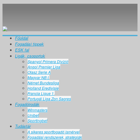
Főoldal
Fogadási tippek
ESK fal
Ligák, csoportok
Spanyol Primera Divízió
Angol Premier Liga
Olasz Serie A
Magyar NB I.
Német Bundesliga
Holland Eredivisie
Francia Ligue 1.
Portugál Liga Zon Sagres
Fogadóirodák
Winmasters
Unibet
Sportingbet
Tudástár
A sikeres sportfogadó ismérvei
Fogadási rendszerek, stratégiák