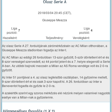
Olasz Serie A
2018/03/04 20:45 (CET),
Giuseppe Meazza
Liga
Liga
7
4
pozíció:
pozíció:
Hazaiként:
Teljesítmény:
Vendégként:
Az olasz Serie A 27. fordulójának zárómérkőzésén az AC Milan otthonában, a
Giuseppe Meazza stadionban fogadja az Inter-t.
Az AC Milan az eddigi 26 fordulóban 13-szor győzött, 5-ször döntetlent ért el és
8-szor vereséget szenvedett, ez 44 pontot jelent és a 7. helyre elegendő a Serie
A-ban. Az utóbbi bajnoki meccsén a Milan az AS Roma vendége volt és 2-0-ra
győzött.
Az Inter 51 pontjával a 4. az olasz legfelsőbb osztályban, 14 győzelme mellett,
9-szer döntetlent ért el és csak 3-szor kapott ki. A 26. fordulóban az Inter a
Beneventot fogadta és győzte le 2-0-ra.
A szakértők szerint egy szoros mérkőzés elé nézünk melyen valamivel nagyobb
esélye van a Milan-nak a győzelemre.
Háromesélyes fogadás (1 X 2)