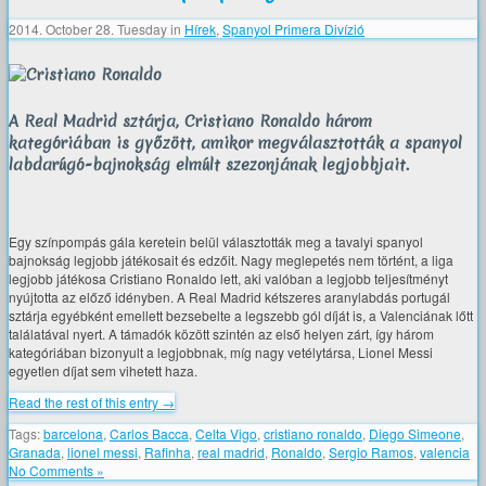
2014. October 28. Tuesday
in
Hírek
,
Spanyol Primera Divízió
A Real Madrid sztárja, Cristiano Ronaldo három
kategóriában is győzött, amikor megválasztották a spanyol
labdarúgó-bajnokság elmúlt szezonjának legjobbjait.
Egy színpompás gála keretein belül választották meg a tavalyi spanyol
bajnokság legjobb játékosait és edzőit. Nagy meglepetés nem történt, a liga
legjobb játékosa Cristiano Ronaldo lett, aki valóban a legjobb teljesítményt
nyújtotta az előző idényben. A Real Madrid kétszeres aranylabdás portugál
sztárja egyébként emellett bezsebelte a legszebb gól díját is, a Valenciának lőtt
találatával nyert. A támadók között szintén az első helyen zárt, így három
kategóriában bizonyult a legjobbnak, míg nagy vetélytársa, Lionel Messi
egyetlen díjat sem vihetett haza.
Read the rest of this entry →
Tags:
barcelona
,
Carlos Bacca
,
Celta Vigo
,
cristiano ronaldo
,
Diego Simeone
,
Granada
,
lionel messi
,
Rafinha
,
real madrid
,
Ronaldo
,
Sergio Ramos
,
valencia
No Comments »