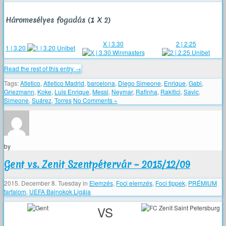
Háromesélyes fogadás (1 X 2)
X | 3.30
2 | 2.25
1 | 3.20
Read the rest of this entry →
Tags:
Atletico
,
Atletico Madrid
,
barcelona
,
Diego Simeone
,
Enrique
,
Gabi
,
Griezmann
,
Koke
,
Luis Enrique
,
Messi
,
Neymar
,
Rafinha
,
Rakitici
,
Savic
,
Simeone
,
Suárez
,
Torres
No Comments »
by
Gent vs. Zenit Szentpétervár – 2015/12/09
2015. December 8. Tuesday
in
Elemzés
,
Foci elemzés
,
Foci tippek
,
PRÉMIUM
tartalom
,
UEFA Bajnokok Ligája
VS