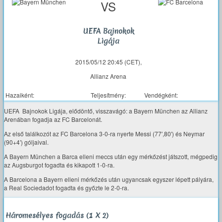
VS
UEFA Bajnokok
Ligája
2015/05/12 20:45 (CET),
Allianz Arena
Hazaiként:
Teljesítmény:
Vendégként:
UEFA Bajnokok Ligája, elődöntő, visszavágó: a Bayern München az Allianz
Arenában fogadja az FC Barcelonát.
Az első találkozót az FC Barcelona 3-0-ra nyerte Messi (77′,80′) és Neymar
(90+4′) góljaival.
A Bayern München a Barca elleni meccs után egy mérkőzést játszott, mégpedig
az Augsburgot fogadta és kikapott 1-0-ra.
A Barcelona a Bayern elleni mérkőzés után ugyancsak egyszer lépett pályára,
a Real Sociedadot fogadta és győzte le 2-0-ra.
Háromesélyes fogadás (1 X 2)