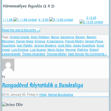
Háromesélyes fogadás (1 X 2)
2 | 5.25
1 | 1.68
X | 3.90
Read the rest of this entry →
Tags:
Andrés Iniesta
,
Arjen Robben
,
Barca
,
barcelona
,
Bayern
,
Bayern
München
,
Daniel Alves
,
Enrique
,
fc barcelona
,
Franck Ribéry
,
Gerard Pique
,
Guardiola
,
Ivan Rakitic
,
Jerome Boateng
,
Jordi Alba
,
Josep Guardiola
,
lionel
messi
,
Luis Enrique
,
Luis Suarez
,
Mario Gotze
,
Neymar
,
Rafinha
,
Robert
Lewandowski
,
Thiago Alcantara
,
Thomas Müller
,
Xabi Alonso
No Comments »
by
Rangadóval folytatódik a Bundesliga
2015. January 30. Friday
in
Hírek
,
Német Bundesliga