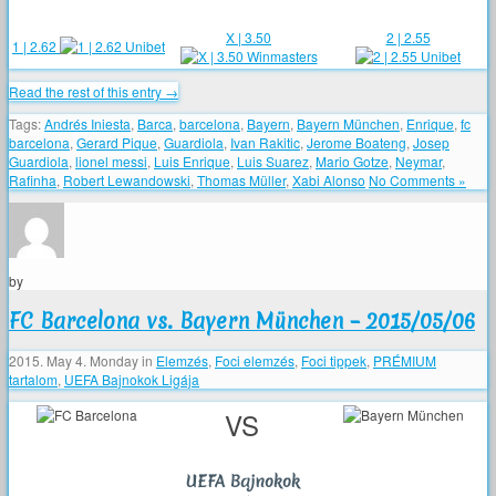
X | 3.50
2 | 2.55
1 | 2.62
Read the rest of this entry →
Tags:
Andrés Iniesta
,
Barca
,
barcelona
,
Bayern
,
Bayern München
,
Enrique
,
fc
barcelona
,
Gerard Pique
,
Guardiola
,
Ivan Rakitic
,
Jerome Boateng
,
Josep
Guardiola
,
lionel messi
,
Luis Enrique
,
Luis Suarez
,
Mario Gotze
,
Neymar
,
Rafinha
,
Robert Lewandowski
,
Thomas Müller
,
Xabi Alonso
No Comments »
by
FC Barcelona vs. Bayern München – 2015/05/06
2015. May 4. Monday
in
Elemzés
,
Foci elemzés
,
Foci tippek
,
PRÉMIUM
tartalom
,
UEFA Bajnokok Ligája
VS
UEFA Bajnokok