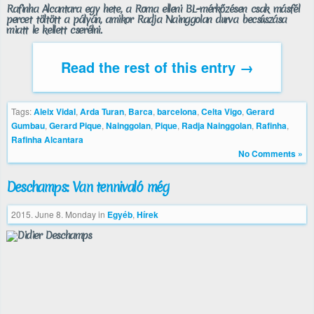
Rafinha Alcantara egy hete, a Roma elleni BL-mérkőzésen csak másfél
percet töltött a pályán, amikor Radja Nainggolan durva becsúszása
miatt le kellett cserélni.
Read the rest of this entry →
Tags:
Aleix Vidal
,
Arda Turan
,
Barca
,
barcelona
,
Celta Vigo
,
Gerard
Gumbau
,
Gerard Pique
,
Nainggolan
,
Pique
,
Radja Nainggolan
,
Rafinha
,
Rafinha Alcantara
No Comments »
Deschamps: Van tennivaló még
2015. June 8. Monday
in
Egyéb
,
Hírek