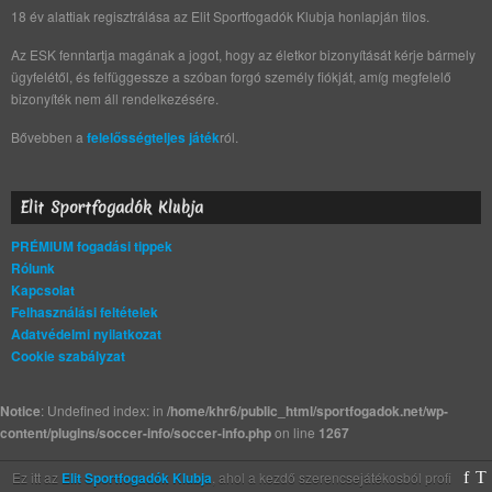
18 év alattiak regisztrálása az Elit Sportfogadók Klubja honlapján tilos.
Az ESK fenntartja magának a jogot, hogy az életkor bizonyítását kérje bármely
ügyfelétől, és felfüggessze a szóban forgó személy fiókját, amíg megfelelő
bizonyíték nem áll rendelkezésére.
Bővebben a
felelősségteljes játék
ról.
Elit Sportfogadók Klubja
PRÉMIUM fogadási tippek
Rólunk
Kapcsolat
Felhasználási feltételek
Adatvédelmi nyilatkozat
Cookie szabályzat
Notice
: Undefined index: in
/home/khr6/public_html/sportfogadok.net/wp-
content/plugins/soccer-info/soccer-info.php
on line
1267
Ez itt az
Elit Sportfogadók Klubja
, ahol a kezdő szerencsejátékosból profi