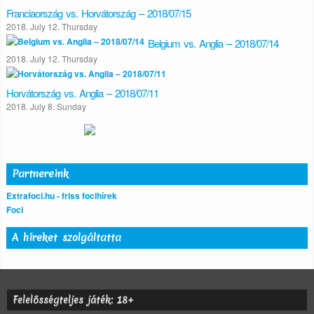
Franciaország vs. Horvátország – 2018/07/15
2018. July 12. Thursday
Belgium vs. Anglia – 2018/07/14
2018. July 12. Thursday
Horvátország vs. Anglia – 2018/07/11
2018. July 8. Sunday
Partnereink
Extrafoci.hu - friss focihírek
Foci
A híreket szolgáltatta
Felelősségteljes játék: 18+