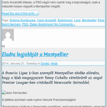
Carlo Ancelottit ültesse. a PSG végül nem nyerte meg a bajnokságot, csak a
második helyen végzett a Montpellier mögött.
Read the rest of this entry →
Tags:
Antoine Kombouare
,
Carlo Ancelotti
,
Ibrahimovic
,
Lens
,
Montpellier
,
Paris
Saint-Germain
,
PSG
,
Zlatan Ibrahimovic
No Comments »
by
Eladta legjobbját a Montpellier
2014. January 21. Tuesday
in
Egyéb
,
Hírek
A francia Ligue 1-ban szereplő Montpellier elnöke elárulta,
hogy a klub megegyezett Remy Cabella vételáráról az angol
Premier League-ben vitézkedő Newcastle Uniteddel.
A játékos azonban csak nyáron távozik Franciaországból.
“Egyezségre jutottunk a Newcastle vezetőivel, amit nem fogok felfedni, mivel így