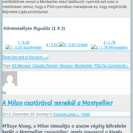
mérföldkőnek nevezi a Montpellier elleni találkozót, nyerniük kell ezen a
mérkőzésen ahhoz, hogy a PSG nyomában maradjanak és, hogy megőrizzék
Bajnokok Ligás pozíciójukat.
Háromesélyes fogadás (1 X 2)
1 | 5.00
2 | 1.78
X | 3.50
Read the rest of this entry →
Tags:
AS Monaco
,
Claudio Ranieri
,
Monaco
,
Montpellier
,
PSG
No Comments »
by
A Milan csatárával menekül a Montpellier
2013. December 29. Sunday
in
Francia Ligue 1.
,
Hírek
M’Baye Niang, a Milan támadója a szezon végéig kölcsönbe
került a Montpellier csapatához, amely tavasszal a kiesés