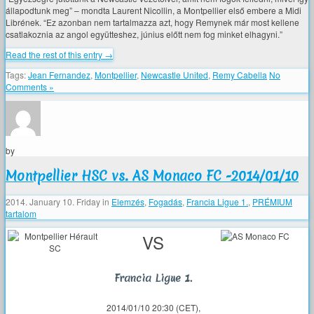
állapodtunk meg” – mondta Laurent Nicollin, a Montpellier első embere a Midi
Librének. “Ez azonban nem tartalmazza azt, hogy Remynek már most kellene
csatlakoznia az angol együtteshez, június előtt nem fog minket elhagyni.”
Read the rest of this entry →
Tags:
Jean Fernandez
,
Montpellier
,
Newcastle United
,
Remy Cabella
No
Comments »
by
Montpellier HSC vs. AS Monaco FC -2014/01/10
2014. January 10. Friday
in
Elemzés
,
Fogadás
,
Francia Ligue 1.
,
PRÉMIUM
tartalom
VS
Francia Ligue 1.
2014/01/10 20:30 (CET),