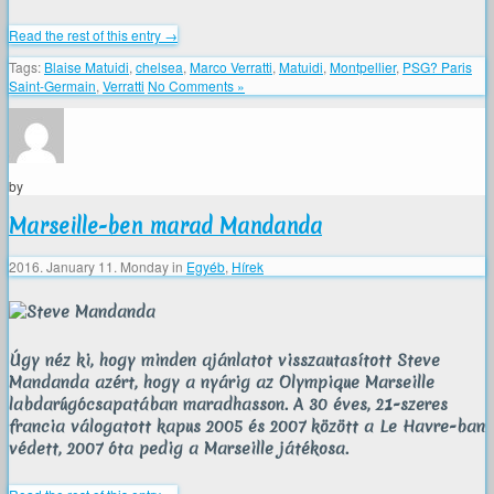
Read the rest of this entry →
Tags:
Blaise Matuidi
,
chelsea
,
Marco Verratti
,
Matuidi
,
Montpellier
,
PSG? Paris
Saint-Germain
,
Verratti
No Comments »
by
Marseille-ben marad Mandanda
2016. January 11. Monday
in
Egyéb
,
Hírek
Úgy néz ki, hogy minden ajánlatot visszautasított Steve
Mandanda azért, hogy a nyárig az Olympique Marseille
labdarúgócsapatában maradhasson. A 30 éves, 21-szeres
francia válogatott kapus 2005 és 2007 között a Le Havre-ban
védett, 2007 óta pedig a Marseille játékosa.