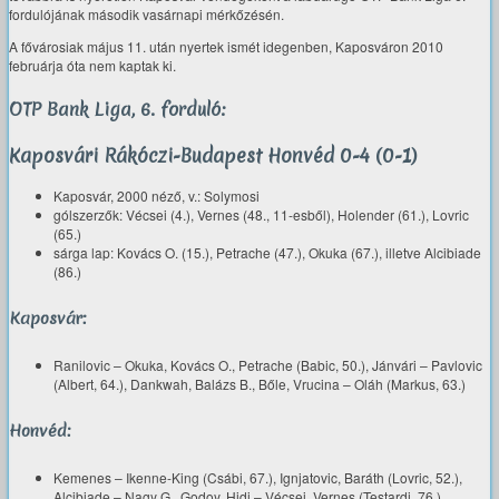
fordulójának második vasárnapi mérkőzésén.
A fővárosiak május 11. után nyertek ismét idegenben, Kaposváron 2010
februárja óta nem kaptak ki.
OTP Bank Liga, 6. forduló:
Kaposvári Rákóczi-Budapest Honvéd 0-4 (0-1)
Kaposvár, 2000 néző, v.: Solymosi
gólszerzők: Vécsei (4.), Vernes (48., 11-esből), Holender (61.), Lovric
(65.)
sárga lap: Kovács O. (15.), Petrache (47.), Okuka (67.), illetve Alcibiade
(86.)
Kaposvár:
Ranilovic – Okuka, Kovács O., Petrache (Babic, 50.), Jánvári – Pavlovic
(Albert, 64.), Dankwah, Balázs B., Bőle, Vrucina – Oláh (Markus, 63.)
Honvéd:
Kemenes – Ikenne-King (Csábi, 67.), Ignjatovic, Baráth (Lovric, 52.),
Alcibiade – Nagy G., Godoy, Hidi – Vécsei, Vernes (Testardi, 76.),