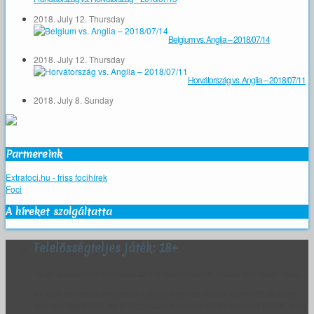
2018. July 12. Thursday
Belgium vs. Anglia – 2018/07/14
2018. July 12. Thursday
Horvátország vs. Anglia – 2018/07/11
2018. July 8. Sunday
Partnereink
Extrafoci.hu - friss focihírek
Foci
A híreket szolgáltatta
Felelősségteljes játék: 18+
18 év alattiak regisztrálása az Elit Sportfogadók Klubja honlapján tilos.
Az ESK fenntartja magának a jogot, hogy az életkor bizonyítását kérje
bármely ügyfelétől, és felfüggessze a szóban forgó személy fiókját, amíg