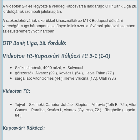
A Videoton 2-1-re legyőzte a vendég Kaposvárt a labdarúgó OTP Bank Liga 28.
fordulójának szombati játéknapján.
A székesfehérváriak sikerükkel kihasználták az MTK Budapest délutáni
vereségét, s így hárompontos előnyre tettek szert a fővárosi gárdával szemben
az ezüstéremért vívott harcban.
OTP Bank Liga, 28. forduló:
Videoton FC-Kaposvári Rákóczi FC 2-1 (1-0)
Székesfehérvár, 4000 néző, v.: Solymosi
gólszerzők: Álvarez (29.), Kovács I. (54.), illetve Thian (77.)
sárga lap: Vitor Gomes (44.), illetve Vrucina (17.), Oláh (93.)
Videoton FC:
Tujvel – Szolnoki, Caneira, Juhász, Stopira – Mitrovic (Tóth B., 72.), Vitor
Gomes – Paraiba, Kovács I., Álvarez (Gyurcsó, 72.) – Torghelle (Lupeta,
84.)
Kaposvári Rákóczi: