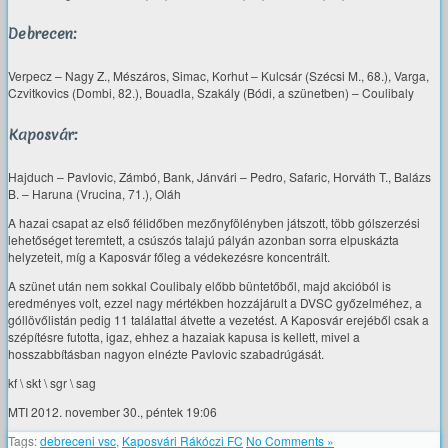
Debrecen:
Verpecz – Nagy Z., Mészáros, Simac, Korhut – Kulcsár (Szécsi M., 68.), Varga,
Czvitkovics (Dombi, 82.), Bouadla, Szakály (Bódi, a szünetben) – Coulibaly
Kaposvár:
Hajduch – Pavlovic, Zámbó, Bank, Jánvári – Pedro, Safaric, Horváth T., Balázs
B. – Haruna (Vrucina, 71.), Oláh
A hazai csapat az első félidőben mezőnyfölényben játszott, több gólszerzési
lehetőséget teremtett, a csúszós talajú pályán azonban sorra elpuskázta
helyzeteit, míg a Kaposvár főleg a védekezésre koncentrált.
A szünet után nem sokkal Coulibaly előbb büntetőből, majd akcióból is
eredményes volt, ezzel nagy mértékben hozzájárult a DVSC győzelméhez, a
góllövőlistán pedig 11 találattal átvette a vezetést. A Kaposvár erejéből csak a
szépítésre futotta, igaz, ehhez a hazaiak kapusa is kellett, mivel a
hosszabbításban nagyon elnézte Pavlovic szabadrúgását.
kf \ skt \ sgr \ sag
MTI 2012. november 30., péntek 19:06
Tags:
debreceni vsc
,
Kaposvári Rákóczi FC
No Comments »