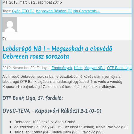
MTI 2013. március 2., szombat 20:45
Tags:
Győri ETO FC
,
Kaposvári Rákóczi FC
No Comments »
by
Labdarúgó NB I – Megszakadt a címvédő
Debrecen rossz sorozata
2012. November 30. Friday
in
Eredmények
,
Hírek
,
Magyar NB I.
,
OTP Bank Liga
A címvédő Debrecen sorozatban elveszített öt mérkőzés után nyert újra a
labdarúgó OTP Bank Ligában: a hajdúsági együttes 2-1-re verte a vendég
Kaposvárt a bajnokság 17., idei utolsó fordulójának pénteki nyitányán.
OTP Bank Liga, 17. forduló:
DVSC-TEVA – Kaposvári Rákóczi 2-1 (0-0)
Debrecen, 1000 néző, v: Andó-Szabó
gólszerzők: Coulibaly (49., 62., az elsőt 11-esből), illetve Pavlovic (93.)
sárga lap: Korhut (84.), illetve Bank (25.), Pavlovic (92.)