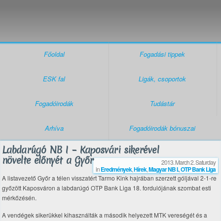
Főoldal
Fogadási tippek
ESK fal
Ligák, csoportok
Fogadóirodák
Tudástár
Arhíva
Fogadóirodák bónuszai
Labdarúgó NB I – Kaposvári sikerével
növelte előnyét a Győr
2013. March 2. Saturday
in
Eredmények
,
Hírek
,
Magyar NB I.
,
OTP Bank Liga
A listavezető Győr a télen visszatért Tarmo Kink hajrában szerzett góljával 2-1-re
győzött Kaposváron a labdarúgó OTP Bank Liga 18. fordulójának szombat esti
mérkőzésén.
A vendégek sikerükkel kihasználták a második helyezett MTK vereségét és a