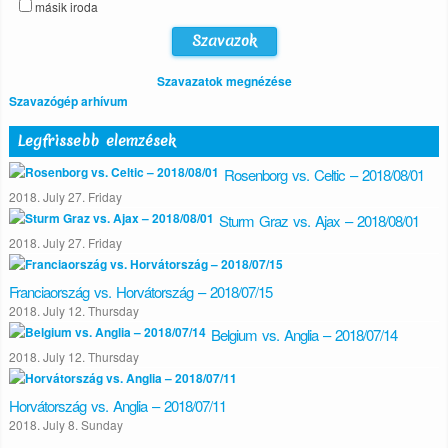
másik iroda
Szavazatok megnézése
Szavazógép arhívum
Legfrissebb elemzések
Rosenborg vs. Celtic – 2018/08/01
2018. July 27. Friday
Sturm Graz vs. Ajax – 2018/08/01
2018. July 27. Friday
Franciaország vs. Horvátország – 2018/07/15
2018. July 12. Thursday
Belgium vs. Anglia – 2018/07/14
2018. July 12. Thursday
Horvátország vs. Anglia – 2018/07/11
2018. July 8. Sunday