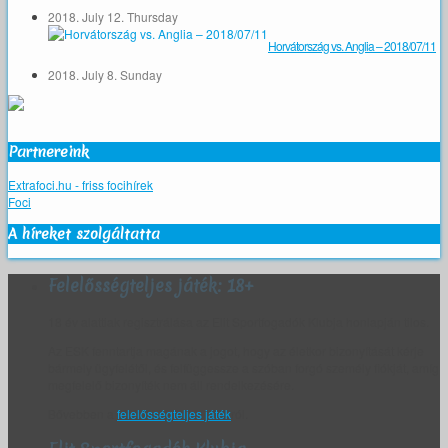
2018. July 12. Thursday
Horvátország vs. Anglia – 2018/07/11
2018. July 8. Sunday
Partnereink
Extrafoci.hu - friss focihírek
Foci
A híreket szolgáltatta
Felelősségteljes játék: 18+
18 év alattiak regisztrálása az Elit Sportfogadók Klubja honlapján tilos.
Az ESK fenntartja magának a jogot, hogy az életkor bizonyítását kérje
bármely ügyfelétől, és felfüggessze a szóban forgó személy fiókját, amíg
megfelelő bizonyíték nem áll rendelkezésére.
Bővebben a
felelősségteljes játék
ról.