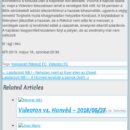
Közvetlenül a fordulás után a Kaposvár volt aktívabb, Vrucina a kapufát találta
el, majd a Videoton fokozatosan ismét a vendégek fölé nőtt. Az 54.percben a
Bőle sérüléséből adódó létszámfölényt a hazaiak kihasználták, ugyanis a végig
remeklő Torghelle hozta kihagyhatatlan helyzetbe Kovácsot. A folytatásban is
fölényben játszottak a hazaiak, de a Rákóczi nem adta fel a meccset, a
vendégek cseréi új lendületet adtak a csapatnak, amelynek sikerült szépítenie.
A hajrában kiegyenlített küzdelem folyt a pályán, de az eredmény már nem
változott.
kf \ sgj \ bku
MTI 2013. május 18., szombat 20:39
Tags:
Kaposvári Rákóczi FC
,
Videoton FC
←
Labdarúgó NB I – Nehezen nyert az Eger ellen az Újpest
Labdarúgó NB I – A Honvéd legyőzte a bajnok Győrt
→
Related Articles
Videoton vs. Honvéd – 2018/05/27
2018. May 26. Saturday