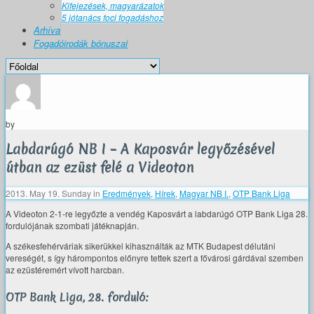
Kifejezések, magyarázatok
5 jótanács foci fogadáshoz
Arhíva
Fogadóirodák bónuszai
by
Labdarúgó NB I – A Kaposvár legyőzésével
útban az ezüst felé a Videoton
2013. May 19. Sunday
in
Eredmények
,
Hírek
,
Magyar NB I.
,
OTP Bank Liga
A Videoton 2-1-re legyőzte a vendég Kaposvárt a labdarúgó OTP Bank Liga 28.
fordulójának szombati játéknapján.
A székesfehérváriak sikerükkel kihasználták az MTK Budapest délutáni
vereségét, s így hárompontos előnyre tettek szert a fővárosi gárdával szemben
az ezüstéremért vívott harcban.
OTP Bank Liga, 28. forduló: