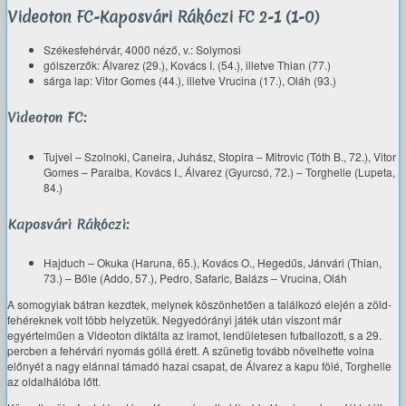
Videoton FC-Kaposvári Rákóczi FC 2-1 (1-0)
Székesfehérvár, 4000 néző, v.: Solymosi
gólszerzők: Álvarez (29.), Kovács I. (54.), illetve Thian (77.)
sárga lap: Vitor Gomes (44.), illetve Vrucina (17.), Oláh (93.)
Videoton FC:
Tujvel – Szolnoki, Caneira, Juhász, Stopira – Mitrovic (Tóth B., 72.), Vitor
Gomes – Paraiba, Kovács I., Álvarez (Gyurcsó, 72.) – Torghelle (Lupeta,
84.)
Kaposvári Rákóczi:
Hajduch – Okuka (Haruna, 65.), Kovács O., Hegedűs, Jánvári (Thian,
73.) – Bőle (Addo, 57.), Pedro, Safaric, Balázs – Vrucina, Oláh
A somogyiak bátran kezdtek, melynek köszönhetően a találkozó elején a zöld-
fehéreknek volt több helyzetük. Negyedórányi játék után viszont már
egyértelműen a Videoton diktálta az iramot, lendületesen futballozott, s a 29.
percben a fehérvári nyomás góllá érett. A szünetig tovább növelhette volna
előnyét a nagy elánnal támadó hazai csapat, de Álvarez a kapu fölé, Torghelle
az oldalhálóba lőtt.