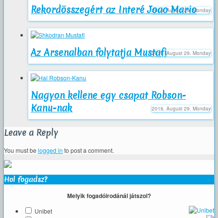
Rekordösszegért az Interé Joao Mario
2016. August 29. Monday
Az Arsenalban folytatja Mustafi
2016. August 29. Monday
Nagyon kellene egy csapat Robson-
Kanu-nak
2016. August 29. Monday
Leave a Reply
You must be
logged in
to post a comment.
Hol fogadsz?
Melyik fogadóirodánál játszol?
Unibet