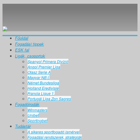
Főoldal
Fogadási tippek
ESK fal
Ligák, csoportok
Spanyol Primera Divízió
Angol Premier Liga
Olasz Serie A
Magyar NB I.
Német Bundesliga
Holland Eredivisie
Francia Ligue 1.
Portugál Liga Zon Sagres
Fogadóirodák
Winmasters
Unibet
Sportingbet
Tudástár
A sikeres sportfogadó ismérvei
Fogadási rendszerek, stratégiák