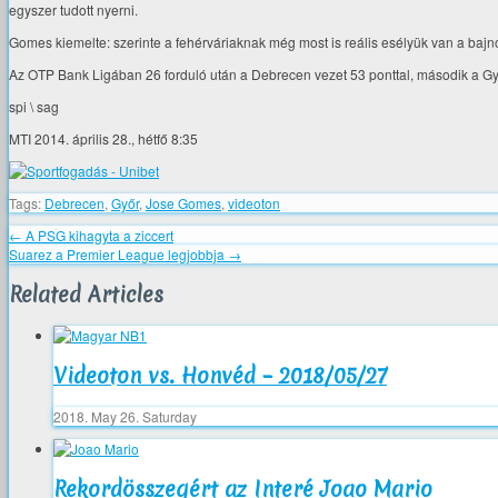
egyszer tudott nyerni.
Gomes kiemelte: szerinte a fehérváriaknak még most is reális esélyük van a bajn
Az OTP Bank Ligában 26 forduló után a Debrecen vezet 53 ponttal, második a Győ
spi \ sag
MTI 2014. április 28., hétfő 8:35
Tags:
Debrecen
,
Győr
,
Jose Gomes
,
videoton
←
A PSG kihagyta a ziccert
Suarez a Premier League legjobbja
→
Related Articles
Videoton vs. Honvéd – 2018/05/27
2018. May 26. Saturday
Rekordösszegért az Interé Joao Mario