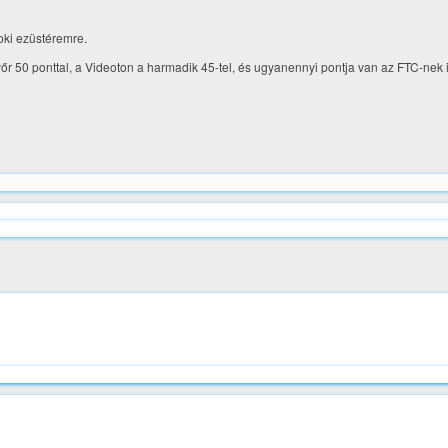
oki ezüstéremre.
r 50 ponttal, a Videoton a harmadik 45-tel, és ugyanennyi pontja van az FTC-nek i