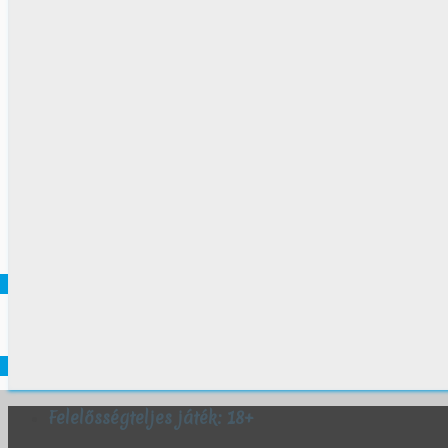
Felelősségteljes játék: 18+