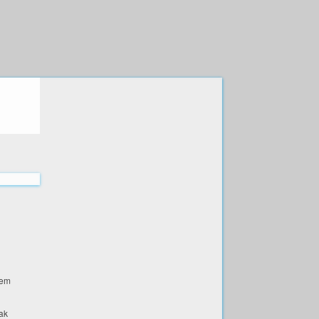
nem
ak