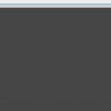
mely ügyfelétől, és felfüggessze a szóban forgó személy fiókját, amíg megfelelő bi
-content/plugins/soccer-info/soccer-info.php
on line
1267
adó válik.
mérkőzéselemzéseket közöl Európa legnagyobb futball klubjairól illetve nemzeti vá