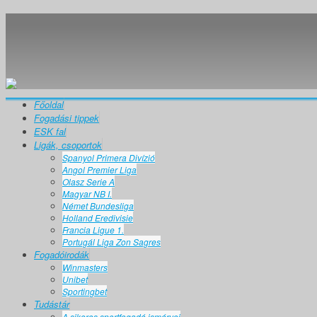
Főoldal
Fogadási tippek
ESK fal
Ligák, csoportok
Spanyol Primera Divízió
Angol Premier Liga
Olasz Serie A
Magyar NB I.
Német Bundesliga
Holland Eredivisie
Francia Ligue 1.
Portugál Liga Zon Sagres
Fogadóirodák
Winmasters
Unibet
Sportingbet
Tudástár
A sikeres sportfogadó ismérvei