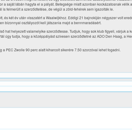
r a saját lábán hagyta el a pályát. Betegsége miatt azonban kockázatosnak vélik 
 is felmerült a szerződtetése, de végül a zöld-fehérek sem igazolták le.
t, és két év után visszatért a Waalwijkhoz. Eddigi 21 bajnokiján négyszer volt er
n bizonnyal osztályozót kell játszania majd a bennmaradásért.
ő hat helyezett valamelyike szerződtesse. Tudjuk, hogy sok klub figyeli, várjuk a k
portál úgy tudja, hogy a középpályást szívesen szerződtetné az ADO Den Haag, a He
 a PEC Zwolle 90 perc alatt kiharcolt sikerére 7.50 szorzóval lehet fogadni.