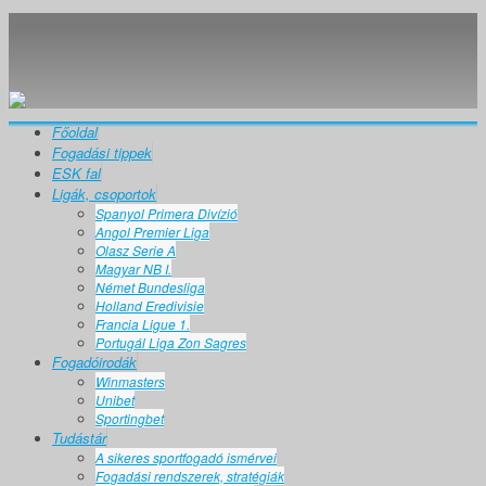
Főoldal
Fogadási tippek
ESK fal
Ligák, csoportok
Spanyol Primera Divízió
Angol Premier Liga
Olasz Serie A
Magyar NB I.
Német Bundesliga
Holland Eredivisie
Francia Ligue 1.
Portugál Liga Zon Sagres
Fogadóirodák
Winmasters
Unibet
Sportingbet
Tudástár
A sikeres sportfogadó ismérvei
Fogadási rendszerek, stratégiák