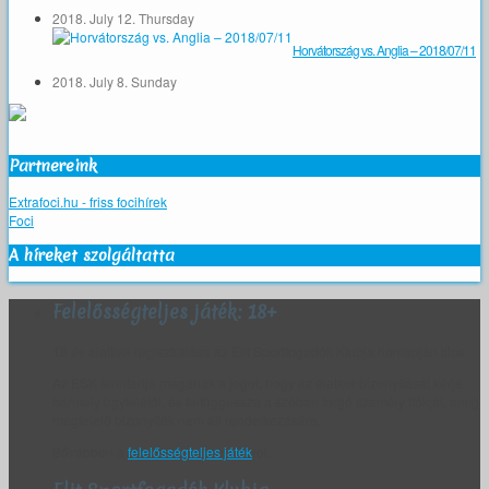
2018. July 12. Thursday
Horvátország vs. Anglia – 2018/07/11
2018. July 8. Sunday
Partnereink
Extrafoci.hu - friss focihírek
Foci
A híreket szolgáltatta
Felelősségteljes játék: 18+
18 év alattiak regisztrálása az Elit Sportfogadók Klubja honlapján tilos.
Az ESK fenntartja magának a jogot, hogy az életkor bizonyítását kérje
bármely ügyfelétől, és felfüggessze a szóban forgó személy fiókját, amíg
megfelelő bizonyíték nem áll rendelkezésére.
Bővebben a
felelősségteljes játék
ról.