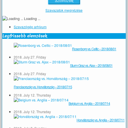
Szavazatok megnézése
Loading ...
Szavazógép arhívum
Legfrissebb elemzések
Rosenborg vs. Celtic – 2018/08/01
2018. July 27. Friday
Sturm Graz vs. Ajax – 2018/08/01
2018. July 27. Friday
Franciaország vs. Horvátország – 2018/07/15
2018. July 12. Thursday
Belgium vs. Anglia – 2018/07/14
2018. July 12. Thursday
Horvátország vs. Anglia – 2018/07/11