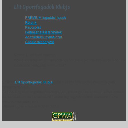
Elit Sportfogadók Klubja
PRÉMIUM fogadási tippek
Rólunk
Kapcsolat
Felhasználási feltételek
Adatvédelmi nyilatkozat
Cookie szabályzat
Notice
: Undefined index: in
/home/khr6/public_html/sportfogadok.net/wp-content/plugins/soccer-
info/soccer-info.php
on line
1267
Ez itt az
Elit Sportfogadók Klubja
, ahol a kezdő szerencsejátékosból profi
sportfogadó válik.
Az ESK független fogadási beszámolókat, sportfogadási tippeket, előzeteseket
és mérkőzéselemzéseket közöl Európa legnagyobb futball klubjairól illetve
nemzeti válogatottjairól.
Minden jog fenntartva! © 2011-2026.