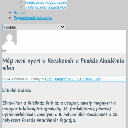
Kifejezések, magyarázatok
5 jótanács foci fogadáshoz
Arhíva
Fogadóirodák bónuszai
by
Még nem nyert a Kecskemét a Puskás Akadémia
ellen
2014. October 31. Friday
in
Hírek
,
Magyar NB I.
,
OTP Bank Liga
Elindulhat a felsőház felé az a csapat, amely megnyeri a
magyar labdarúgó-bajnokság 13. fordulójának pénteki
nyitómérkőzését, amelyen a 9. helyen álló Kecskemét a 10.
helyezett Puskás Akadémiát fogadja.