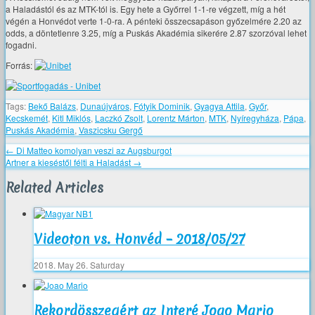
a Haladástól és az MTK-tól is. Egy hete a Győrrel 1-1-re végzett, míg a hét
végén a Honvédot verte 1-0-ra. A pénteki összecsapáson győzelmére 2.20 az
odds, a döntetlenre 3.25, míg a Puskás Akadémia sikerére 2.87 szorzóval lehet
fogadni.
Forrás:
Tags:
Bekő Balázs
,
Dunaújváros
,
Fótyik Dominik
,
Gyagya Attila
,
Győr
,
Kecskemét
,
Kitl Miklós
,
Laczkó Zsolt
,
Lorentz Márton
,
MTK
,
Nyíregyháza
,
Pápa
,
Puskás Akadémia
,
Vaszicsku Gergő
←
Di Matteo komolyan veszi az Augsburgot
Artner a kieséstől félti a Haladást
→
Related Articles
Videoton vs. Honvéd – 2018/05/27
2018. May 26. Saturday
Rekordösszegért az Interé Joao Mario