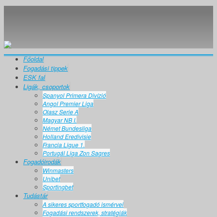
Főoldal
Fogadási tippek
ESK fal
Ligák, csoportok
Spanyol Primera Divízió
Angol Premier Liga
Olasz Serie A
Magyar NB I.
Német Bundesliga
Holland Eredivisie
Francia Ligue 1.
Portugál Liga Zon Sagres
Fogadóirodák
Winmasters
Unibet
Sportingbet
Tudástár
A sikeres sportfogadó ismérvei
Fogadási rendszerek, stratégiák