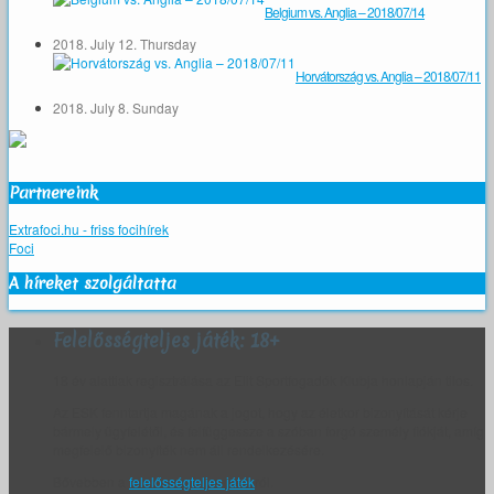
Belgium vs. Anglia – 2018/07/14
2018. July 12. Thursday
Horvátország vs. Anglia – 2018/07/11
2018. July 8. Sunday
Partnereink
Extrafoci.hu - friss focihírek
Foci
A híreket szolgáltatta
Felelősségteljes játék: 18+
18 év alattiak regisztrálása az Elit Sportfogadók Klubja honlapján tilos.
Az ESK fenntartja magának a jogot, hogy az életkor bizonyítását kérje
bármely ügyfelétől, és felfüggessze a szóban forgó személy fiókját, amíg
megfelelő bizonyíték nem áll rendelkezésére.
Bővebben a
felelősségteljes játék
ról.