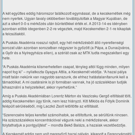
A két együttes eddig háromszor találkozott egymással, de a kecskemétiek még
nem nyertek. Ugyan tavaly októberben továbbjutottak a Magyar Kupában, de
azt a sikert 0-0-s mérkőzés után büntetőkkel érték el. A 2013-14-es idényben
azonban előbb idegenben 2-2-re végeztek, majd Kecskeméten 2-1-re kikaptak
a felcsútiaktól.
A Puskás Akadémia rosszul rajtolt, egy hét mérkőzésből álló nyeretlenségi
sorozat után azonban sorozatban négyszer is győzött (a Pápa, a Dunaújváros,
a Győr és a Nyíregyháza ellen), a szériát csak az MTK tudta megszakítani egy
hete.
“A Puskás Akadémia kiismerhetetlen csapat, tényleg attól függ minden, milyen
napot fog ki” – nyilatkozta Gyagya Attila, a Kecskemét védője. “A hazai pálya
miatt talán nekünk van nagyobb sanszunk, de ehhez hatástalanítanunk kell a
támadóikat. A mi csatáraink is jó formában vannak, ha jó százalékban tudják
kihasználni a helyzeteiket, akkor nyerhetünk.”
Amíg a Puskás Akadémiában Lorentz Márton és Vaszicsku Gergő eltiltását tölti,
addig Kecskeméten úgy tűnik, nem lesz hiányzó. Kitl Miklós és Fótyik Dominik
felépült sérüléséből, míg Laczkó Zsolt letöltötte az eltiltását.
“Szerencsére teljes kerettel számolhatok, se eltiltottunk, se sérültünk nincsen.
Ha százszázalékos koncentrációval vágunk neki a mérkőzésnek, akkor
folytathatjuk a pontgyűjtést” – mondta Bekő Balázs, a hazaiak vezetőedzője.
A Kecskemét eddig nem volt meggyőző hazai pályán, kikapott a Ferencvárostól,