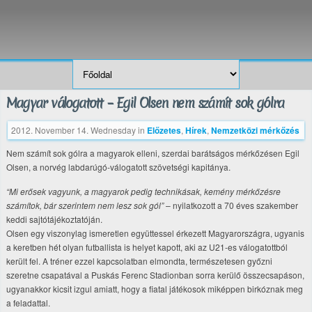
Magyar válogatott – Egil Olsen nem számít sok gólra
2012. November 14. Wednesday
in
Előzetes
,
Hírek
,
Nemzetközi mérkőzés
Nem számít sok gólra a magyarok elleni, szerdai barátságos mérkőzésen Egil
Olsen, a norvég labdarúgó-válogatott szövetségi kapitánya.
“Mi erősek vagyunk, a magyarok pedig technikásak, kemény mérkőzésre
számítok, bár szerintem nem lesz sok gól”
– nyilatkozott a 70 éves szakember
keddi sajtótájékoztatóján.
Olsen egy viszonylag ismeretlen együttessel érkezett Magyarországra, ugyanis
a keretben hét olyan futballista is helyet kapott, aki az U21-es válogatottból
került fel. A tréner ezzel kapcsolatban elmondta, természetesen győzni
szeretne csapatával a Puskás Ferenc Stadionban sorra kerülő összecsapáson,
ugyanakkor kicsit izgul amiatt, hogy a fiatal játékosok miképpen birkóznak meg
a feladattal.