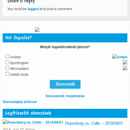
Leave a Reply
You must be
logged in
to post a comment.
Hol fogadsz?
Melyik fogadóirodánál játszol?
Unibet
Sportingbet
Winmasters
másik iroda
Szavazatok megnézése
Szavazógép arhívum
Legfrissebb elemzések
Rosenborg vs. Celtic – 2018/08/01
2018. July 27. Friday