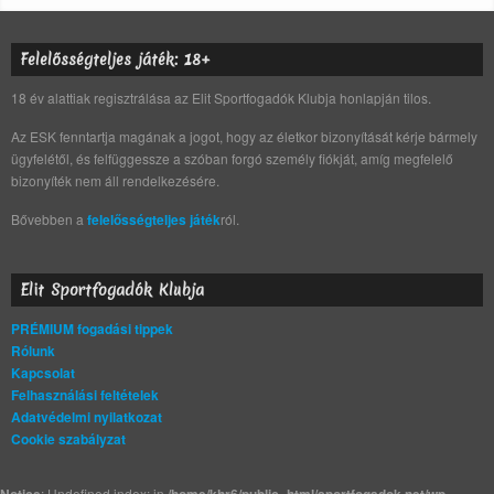
Felelősségteljes játék: 18+
18 év alattiak regisztrálása az Elit Sportfogadók Klubja honlapján tilos.
Az ESK fenntartja magának a jogot, hogy az életkor bizonyítását kérje bármely
ügyfelétől, és felfüggessze a szóban forgó személy fiókját, amíg megfelelő
bizonyíték nem áll rendelkezésére.
Bővebben a
felelősségteljes játék
ról.
Elit Sportfogadók Klubja
PRÉMIUM fogadási tippek
Rólunk
Kapcsolat
Felhasználási feltételek
Adatvédelmi nyilatkozat
Cookie szabályzat
: Undefined index: in