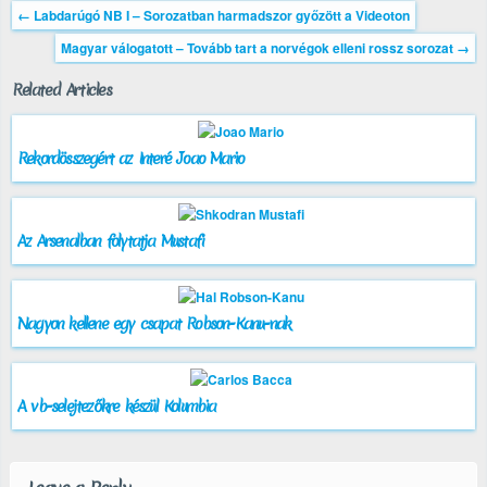
←
Labdarúgó NB I – Sorozatban harmadszor győzött a Videoton
Magyar válogatott – Tovább tart a norvégok elleni rossz sorozat
→
Related Articles
Rekordösszegért az Interé Joao Mario
Az Arsenalban folytatja Mustafi
Nagyon kellene egy csapat Robson-Kanu-nak
A vb-selejtezőkre készül Kolumbia