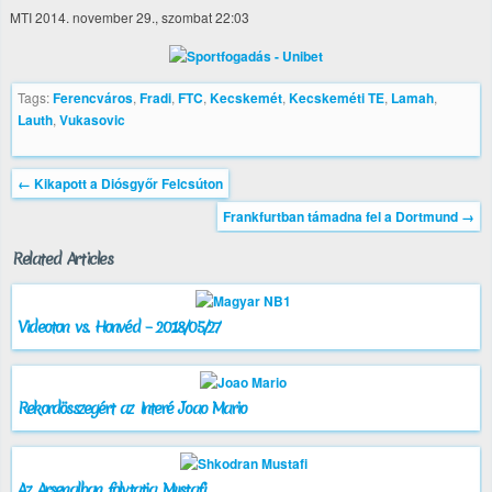
MTI 2014. november 29., szombat 22:03
Tags:
Ferencváros
,
Fradi
,
FTC
,
Kecskemét
,
Kecskeméti TE
,
Lamah
,
Lauth
,
Vukasovic
←
Kikapott a Diósgyőr Felcsúton
Frankfurtban támadna fel a Dortmund
→
Related Articles
Videoton vs. Honvéd – 2018/05/27
Rekordösszegért az Interé Joao Mario
Az Arsenalban folytatja Mustafi