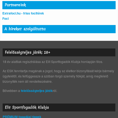
Partnereink
Extrafoci.hu - friss focihírek
Foci
A híreket szolgáltatta
Felelősségteljes játék: 18+
18 év alattiak regisztrálása az Elit Sportfogadók Klubja honlapján tilos.
Az ESK fenntartja magának a jogot, hogy az életkor bizonyítását kérje bármely
ügyfelétől, és felfüggessze a szóban forgó személy fiókját, amíg megfelelő
bizonyíték nem áll rendelkezésére.
Bővebben a
felelősségteljes játék
ról.
Elit Sportfogadók Klubja
PRÉMIUM fogadási tippek