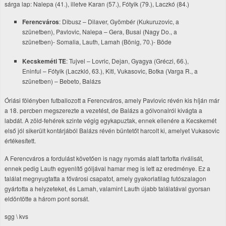
sárga lap: Nalepa (41.), illetve Karan (57.), Fótyik (79.), Laczkó (84.)
Ferencváros
: Dibusz – Dilaver, Gyömbér (Kukuruzovic, a
szünetben), Pavlovic, Nalepa – Gera, Busai (Nagy Do., a
szünetben)- Somalia, Lauth, Lamah (Bönig, 70.)- Böde
Kecskeméti TE
: Tujvel – Lovric, Dejan, Gyagya (Gréczi, 66.),
Eninful – Fótyik (Laczkló, 63.), Kitl, Vukasovic, Botka (Varga R., a
szünetben) – Bebeto, Balázs
Óriási fölényben futballozott a Ferencváros, amely Pavlovic révén kis híján már
a 18. percben megszerezte a vezetést, de Balázs a gólvonalról kivágta a
labdát. A zöld-fehérek szinte végig egykapuztak, ennek ellenére a Kecskemét
első jól sikerült kontárjából Balázs révén büntetőt harcolt ki, amelyet Vukasovic
értékesített.
A Ferencváros a fordulást követően is nagy nyomás alatt tartotta riválisát,
ennek pedig Lauth egyenlítő góljával hamar meg is lett az eredménye. Ez a
találat megnyugtatta a fővárosi csapatot, amely gyakorlatilag futószalagon
gyártotta a helyzeteket, és Lamah, valamint Lauth újabb találatával gyorsan
eldöntötte a három pont sorsát.
sgg \ kvs