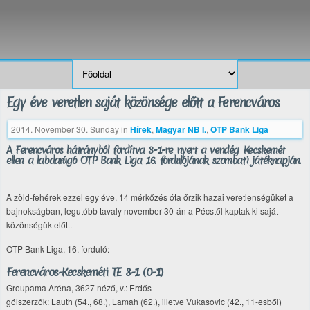
Egy éve veretlen saját közönsége előtt a Ferencváros
2014. November 30. Sunday
in
Hírek
,
Magyar NB I.
,
OTP Bank Liga
A Ferencváros hátrányból fordítva 3-1-re nyert a vendég Kecskemét
ellen a labdarúgó OTP Bank Liga 16. fordulójának szombati játéknapján.
A zöld-fehérek ezzel egy éve, 14 mérkőzés óta őrzik hazai veretlenségüket a
bajnokságban, legutóbb tavaly november 30-án a Pécstől kaptak ki saját
közönségük előtt.
OTP Bank Liga, 16. forduló:
Ferencváros-Kecskeméti TE 3-1 (0-1)
Groupama Aréna, 3627 néző, v.: Erdős
gólszerzők: Lauth (54., 68.), Lamah (62.), illetve Vukasovic (42., 11-esből)