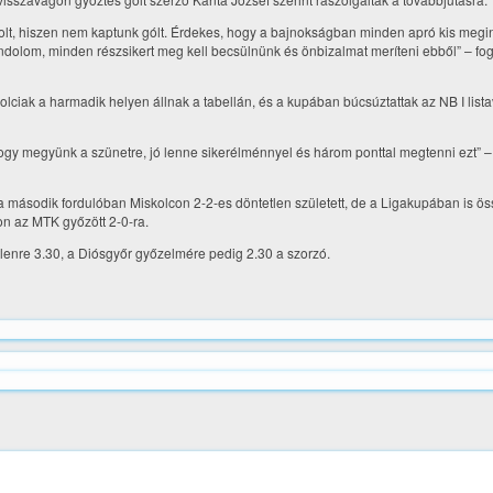
volt, hiszen nem kaptunk gólt. Érdekes, hogy a bajnokságban minden apró kis meg
ondolom, minden részsikert meg kell becsülnünk és önbizalmat meríteni ebből” – fo
olciak a harmadik helyen állnak a tabellán, és a kupában búcsúztattak az NB I lista
gy megyünk a szünetre, jó lenne sikerélménnyel és három ponttal megtenni ezt” –
 második fordulóban Miskolcon 2-2-es döntetlen született, de a Ligakupában is ös
on az MTK győzött 2-0-ra.
lenre 3.30, a Diósgyőr győzelmére pedig 2.30 a szorzó.