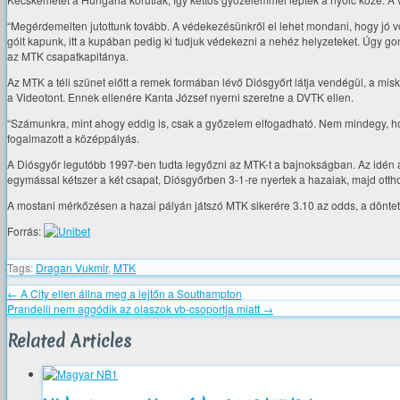
“Megérdemelten jutottunk tovább. A védekezésünkről el lehet mondani, hogy jó 
gólt kapunk, itt a kupában pedig ki tudjuk védekezni a nehéz helyzeteket. Úgy g
az MTK csapatkapitánya.
Az MTK a téli szünet előtt a remek formában lévő Diósgyőrt látja vendégül, a misk
a Videotont. Ennek ellenére Kanta József nyerni szeretne a DVTK ellen.
“Számunkra, mint ahogy eddig is, csak a győzelem elfogadható. Nem mindegy, ho
fogalmazott a középpályás.
A Diósgyőr legutóbb 1997-ben tudta legyőzni az MTK-t a bajnokságban. Az idén a
egymással kétszer a két csapat, Diósgyőrben 3-1-re nyertek a hazaiak, majd otth
A mostani mérkőzésen a hazai pályán játszó MTK sikerére 3.10 az odds, a döntet
Forrás:
Tags:
Dragan Vukmir
,
MTK
←
A City ellen állna meg a lejtőn a Southampton
Prandelli nem aggódik az olaszok vb-csoportja miatt
→
Related Articles