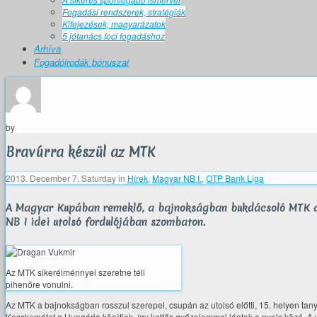
Fogadási rendszerek, stratégiák
Kifejezések, magyarázatok
5 jótanács foci fogadáshoz
Arhíva
Fogadóirodák bónuszai
by
Bravúrra készül az MTK
2013. December 7. Saturday
in
Hírek
,
Magyar NB I.
,
OTP Bank Liga
A Magyar Kupában remeklő, a bajnokságban bukdácsoló MTK a m
NB I idei utolsó fordulójában szombaton.
Az MTK sikerélménnyel szeretne téli
pihenőre vonulni.
Az MTK a bajnokságban rosszul szerepel, csupán az utolsó előtti, 15. helyen t
Kecskemétet a Hungária körútiak, így kettős győzelemmel léptek a nyolc közé. A v