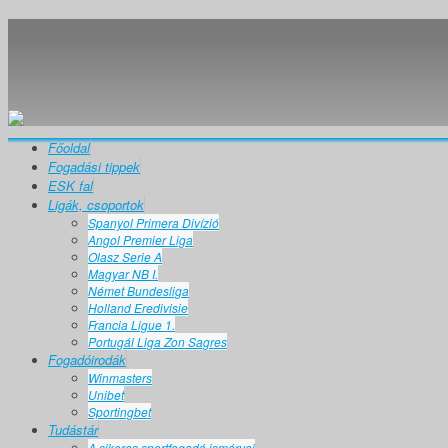
Főoldal
Fogadási tippek
ESK fal
Ligák, csoportok
Spanyol Primera Divízió
Angol Premier Liga
Olasz Serie A
Magyar NB I.
Német Bundesliga
Holland Eredivisie
Francia Ligue 1.
Portugál Liga Zon Sagres
Fogadóirodák
Winmasters
Unibet
Sportingbet
Tudástár
A sikeres sportfogadó ismérvei