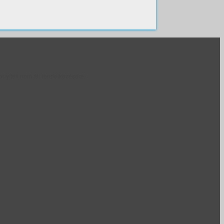
zonyíték nem áll rendelkezésére.