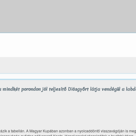
indkét porondon jól teljesítő Diósgyőrt látja vendégül a labd
anyázik a tabellán. A Magyar Kupában azonban a nyolcaddöntő visszavágóján is meg
isszavágón győztes gólt szerző Kanta József szerint rászolgáltak a továbbjutásra.