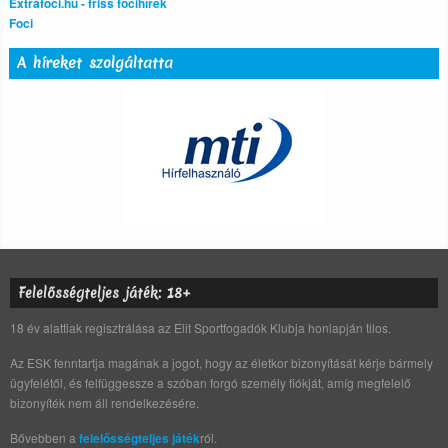
Extrafoci.hu - friss focihírek
Foci
A híreket szolgáltatta
Felelősségteljes játék: 18+
18 év alattiak regisztrálása az Elit Sportfogadók Klubja honlapján tilos.
Az ESK fenntartja magának a jogot, hogy az életkor bizonyítását kérje bármely
ügyfelétől, és felfüggessze a szóban forgó személy fiókját, amíg megfelelő
bizonyíték nem áll rendelkezésére.
Bővebben a
felelősségteljes játék
ról.