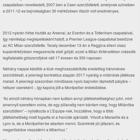
csapataiban nevelkedett, 2007-ben a Caen szerződtetett, amelynek színeiben
a 2011-12-es bajnokságban 30 mérkőzésen ötször volt eredményes.
2012 nyarán hírbe hozták az Arsenal, az Everton és a Tottenham csapataival,
így némiképp meglepetésként hatott, a Premier League-csapatokat beelőzve
az AC Milan szerződtette. Tavaly december 13-án a Reggina elleni olasz
kupamérkőzésen megszerezte első gólját, ezzel a Milan történetében második
legfiatalabb gólszerzőjévé vált 17 évesen és 350 naposan.
Néhány nappal később a klub meghosszabbította eredetileg hároméves
szerződését, a jelenlegi kontraktus alapján 2017 nyaráig a milánóiak játékosa
marad. A jelenlegi szezonban mindössze nyolc bajnokin léphetett pályára –
hétszer csereként -, így kapóra jött a Montpellier érdeklődése.
“Az elmúlt néhány hónapban nem tudtam annyi játéklehetőséghez jutni, mint
amennyit szerettem volna, de egy pillanatig nem bántam meg, hogy Milánóba
szerződtem” – nyilatkozta a L’Equipe-nek, hozzátéve, hogy a több
játéklehetőség miatt fogadta el a franciák ajánlatát. “Hívott a Marseille és a
Lyon is, de a Montpellier-be akartam menni. Szeretnék jól játszani, és
megerősödve visszatérni a Milanhoz.”