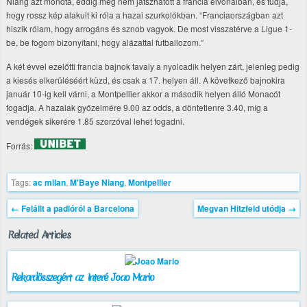
Niang azt mondta, eddig még nem játszhatott a francia élvonalban, és tudja,
hogy rossz kép alakult ki róla a hazai szurkolókban. “Franciaországban azt
hiszik rólam, hogy arrogáns és sznob vagyok. De most visszatérve a Ligue 1-
be, be fogom bizonyítani, hogy alázattal futballozom.”
A két évvel ezelőtti francia bajnok tavaly a nyolcadik helyen zárt, jelenleg pedig
a kiesés elkerüléséért küzd, és csak a 17. helyen áll. A következő bajnokira
január 10-ig kell várni, a Montpellier akkor a második helyen álló Monacót
fogadja. A hazaiak győzelmére 9.00 az odds, a döntetlenre 3.40, míg a
vendégek sikerére 1.85 szorzóval lehet fogadni.
Forrás:
Tags:
ac milan
,
M'Baye Niang
,
Montpellier
←
Felállt a padlóról a Barcelona
Megvan Hitzfeld utódja
→
Related Articles
Rekordösszegért az Interé Joao Mario