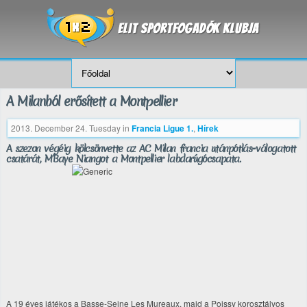
A Milanból erősített a Montpellier
2013. December 24. Tuesday
in
Francia Ligue 1.
,
Hírek
A szezon végéig kölcsönvette az AC Milan francia utánpótlás-válogatott
csatárát, M’Baye Niangot a Montpellier labdarúgócsapata.
A 19 éves játékos a Basse-Seine Les Mureaux, majd a Poissy korosztályos