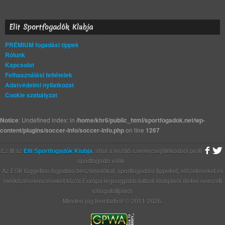
Elit Sportfogadók Klubja
PRÉMIUM fogadási tippek
Rólunk
Kapcsolat
Felhasználási feltételek
Adatvédelmi nyilatkozat
Cookie szabályzat
Notice
: Undefined index: in
/home/khr6/public_html/sportfogadok.net/wp-
content/plugins/soccer-info/soccer-info.php
on line
1267
Ez itt az
Elit Sportfogadók Klubja
, ahol a kezdő szerencsejátékosból profi
sportfogadó válik.
Az ESK független fogadási beszámolókat, sportfogadási tippeket, előzeteseket és
mérkőzéselemzéseket közöl Európa legnagyobb futball klubjairól illetve nemzeti
válogatottjairól.
Minden jog fenntartva! © 2011-2026.