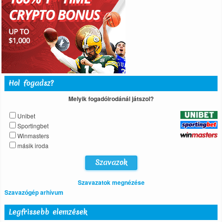
Hol fogadsz?
Melyik fogadóirodánál játszol?
Unibet
Sportingbet
Winmasters
másik iroda
Szavazatok megnézése
Szavazógép arhívum
Legfrissebb elemzések