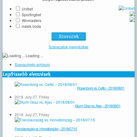
Unibet
Sportingbet
Winmasters
másik iroda
Szavazatok megnézése
Loading ...
Szavazógép arhívum
Legfrissebb elemzések
Rosenborg vs. Celtic – 2018/08/01
2018. July 27. Friday
Sturm Graz vs. Ajax – 2018/08/01
2018. July 27. Friday
Franciaország vs. Horvátország – 2018/07/15