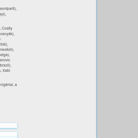
sontparti),
yi),
, Costly
bosnyák),
n
rál),
mexikói),
belga),
ferovic
razil),
), Xabi
nigériai, a