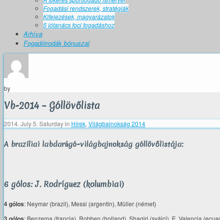
Fogadási rendszerek, stratégiák
Kifejezések, magyarázatok
5 jótanács foci fogadáshoz
Arhíva
Fogadóirodák bónuszai
by
Vb-2014 – Góllövőlista
2014. July 5. Saturday
in
Hírek
,
Világbajnokság 2014
A brazíliai labdarúgó-világbajnokság góllövőlistája:
6 gólos: J. Rodríguez (kolumbiai)
4 gólos
: Neymar (brazil), Messi (argentin), Müller (német)
3 gólos
: Benzema (francia), Robben (holland), Shaqiri (svájci), E. Valencia (ecuad