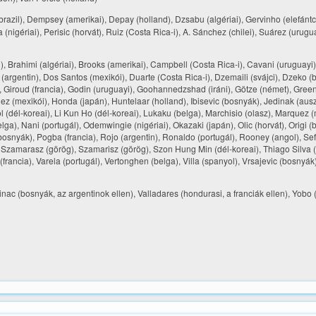
 (brazil), Dempsey (amerikai), Depay (holland), Dzsabu (algériai), Gervinho (elefántc
igériai), Perisic (horvát), Ruiz (Costa Rica-i), A. Sánchez (chilei), Suárez (urugua
ei), Brahimi (algériai), Brooks (amerikai), Campbell (Costa Rica-i), Cavani (uruguayi)
 (argentin), Dos Santos (mexikói), Duarte (Costa Rica-i), Dzemaili (svájci), Dzeko (
zil), Giroud (francia), Godin (uruguayi), Goohannedzshad (iráni), Götze (német), Gree
dez (mexikói), Honda (japán), Huntelaar (holland), Ibisevic (bosnyák), Jedinak (auszt
 (dél-koreai), Li Kun Ho (dél-koreai), Lukaku (belga), Marchisio (olasz), Marquez (
ga), Nani (portugál), Odemwingie (nigériai), Okazaki (japán), Olic (horvát), Origi (
(bosnyák), Pogba (francia), Rojo (argentin), Ronaldo (portugál), Rooney (angol), Se
l), Szamarasz (görög), Szamarisz (görög), Szon Hung Min (dél-koreai), Thiago Silva (b
 (francia), Varela (portugál), Vertonghen (belga), Villa (spanyol), Vrsajevic (bosnyák
inac (bosnyák, az argentinok ellen), Valladares (hondurasi, a franciák ellen), Yobo (