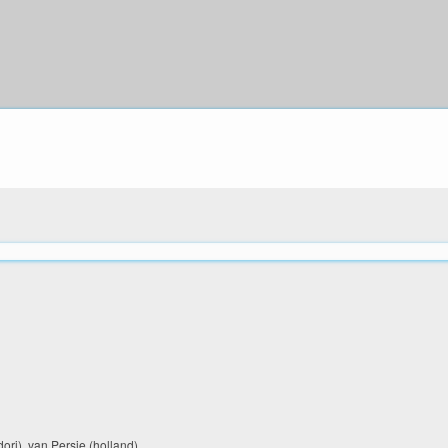
ori), van Persie (holland)