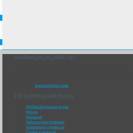
Felelősségteljes játék: 18+
18 év alattiak regisztrálása az Elit Sportfogadók Klubja honlapján tilos.
Az ESK fenntartja magának a jogot, hogy az életkor bizonyítását kérje bár
Bővebben a
felelősségteljes játék
ról.
Elit Sportfogadók Klubja
PRÉMIUM fogadási tippek
Rólunk
Kapcsolat
Felhasználási feltételek
Adatvédelmi nyilatkozat
Cookie szabályzat