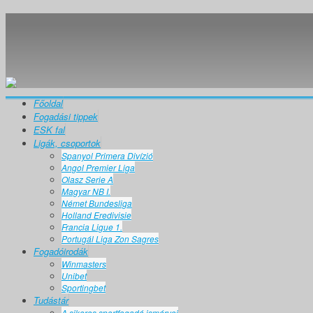
Főoldal
Fogadási tippek
ESK fal
Ligák, csoportok
Spanyol Primera Divízió
Angol Premier Liga
Olasz Serie A
Magyar NB I.
Német Bundesliga
Holland Eredivisie
Francia Ligue 1.
Portugál Liga Zon Sagres
Fogadóirodák
Winmasters
Unibet
Sportingbet
Tudástár
A sikeres sportfogadó ismérvei