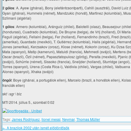
2 gólos
: A. Ayew (ghánai), Bony (elefántcsontparti), Cahill (ausztrál), David Luiz
Gyan (ghánai), Hummels (német), Mandzukic (horvát), Martinez (kolumbiai), Musa (n
Szlimani (algériai)
1 gólos
: Armero (kolumbiai), Aránguiz (chilei), Balotelli (olasz), Beausejour (chil
(hondurasi), Cuadrado (kolumbiai), De Bruyne (belga), de Vrij (holland), Di Maria
Feguli (algériai), Fellaini (belga), Fer (holland), Fernandinho (brazil), Fred (bra
(amerikai), Guardado (mexikói), T. Gutiérrez (kolumbiai), Halis (algériai), Hernan
Jones (amerikai), Kerzsakov (orosz), Klose (német), Kokorin (orosz), Ku Dzsa Szol
Mata (spanyol), Matip (kameruni), Matuidi (francia), Mehmedi (svájci), Mertens (bel
Oscar (brazil), Özil (német), Papasztatopulosz (görög), Peralta (mexikói), Pjanic 
(svájci), Schürrle (német), Sissoko (francia), Sneijder (holland), Sturridge (ango
Torres (spanyol), Urena (Costa Rica-i), Valdivia (chilei), Vargas (chilei), Valbuena
Alonso (spanyol), Xhaka (svájci)
öngól
: Boye (ghánai, a portugálok ellen), Marcelo (brazil, a horvátok ellen), Kolas
franciák ellen)
skt \ sgr \ blz
MTI 2014. július 5., szombat 0:02
Tags:
James Rodriguez
,
lionel messi
,
Neymar
,
Thomas Müller
←
A brazilok 2002 után ismét elődöntősök