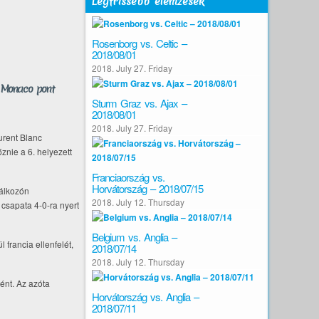
Legfrissebb elemzések
Rosenborg vs. Celtic –
2018/08/01
2018. July 27. Friday
a Monaco pont
Sturm Graz vs. Ajax –
2018/08/01
2018. July 27. Friday
urent Blanc
znie a 6. helyezett
Franciaország vs.
Horvátország – 2018/07/15
lálkozón
2018. July 12. Thursday
 csapata 4-0-ra nyert
Belgium vs. Anglia –
francia ellenfelét,
2018/07/14
2018. July 12. Thursday
ént. Az azóta
Horvátország vs. Anglia –
2018/07/11