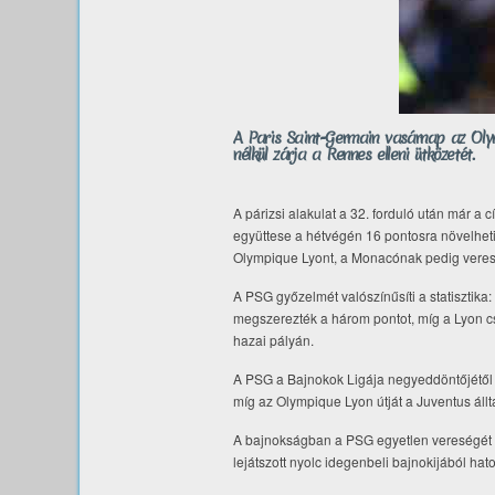
A Paris Saint-Germain vasárnap az Oly
nélkül zárja a Rennes elleni ütközetét.
A párizsi alakulat a 32. forduló után már a
együttese a hétvégén 16 pontosra növelheti a
Olympique Lyont, a Monacónak pedig veresé
A PSG győzelmét valószínűsíti a statisztika:
megszerezték a három pontot, míg a Lyon cs
hazai pályán.
A PSG a Bajnokok Ligája negyeddöntőjétől b
míg az Olympique Lyon útját a Juventus állt
A bajnokságban a PSG egyetlen vereségét 
lejátszott nyolc idegenbeli bajnokijából hat