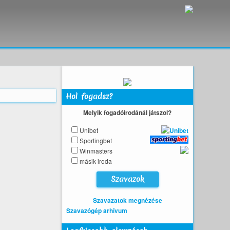
Hol fogadsz?
Melyik fogadóirodánál játszol?
Unibet
Sportingbet
Winmasters
másik iroda
Szavazatok megnézése
Szavazógép arhívum