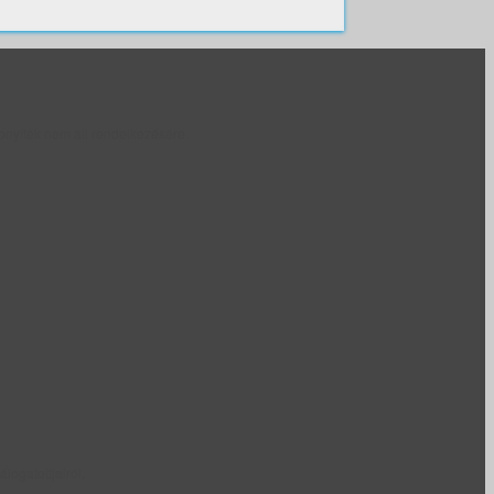
zonyíték nem áll rendelkezésére.
logatottjairól.