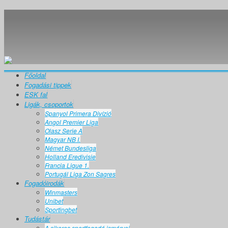
Főoldal
Fogadási tippek
ESK fal
Ligák, csoportok
Spanyol Primera Divízió
Angol Premier Liga
Olasz Serie A
Magyar NB I.
Német Bundesliga
Holland Eredivisie
Francia Ligue 1.
Portugál Liga Zon Sagres
Fogadóirodák
Winmasters
Unibet
Sportingbet
Tudástár
A sikeres sportfogadó ismérvei