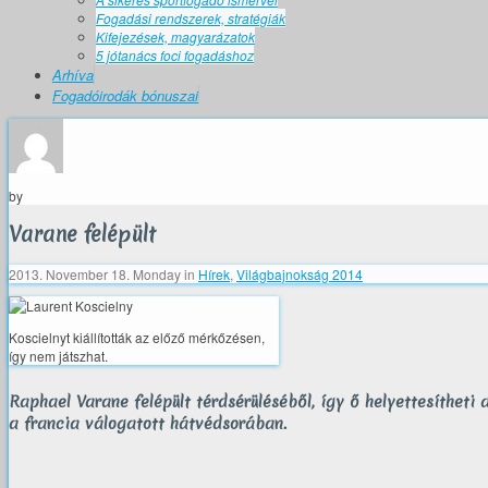
Fogadási rendszerek, stratégiák
Kifejezések, magyarázatok
5 jótanács foci fogadáshoz
Arhíva
Fogadóirodák bónuszai
by
Varane felépült
2013. November 18. Monday
in
Hírek
,
Világbajnokság 2014
Koscielnyt kiállították az előző mérkőzésen,
így nem játszhat.
Raphael Varane felépült térdsérüléséből, így ő helyettesítheti 
a francia válogatott hátvédsorában.