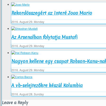
Rekordösszegért az Interé Joao Mario
2016. August 29. Monday
Az Arsenalban folytatja Mustafi
2016. August 29. Monday
Nagyon kellene egy csapat Robson-Kanu-na
2016. August 29. Monday
A vb-selejtezőkre készül Kolumbia
2016. August 28. Sunday
Leave a Reply