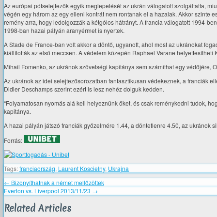
Az európai pótselejtezők egyik meglepetését az ukrán válogatott szolgáltatta, miut
végén egy három az egy elleni kontrát nem rontanak el a hazaiak. Akkor szinte 
remény arra, hogy ledolgozzák a kétgólos hátrányt. A francia válogatott 1994-be
1998-ban hazai pályán aranyérmet is nyertek.
A Stade de France-ban volt akkor a döntő, ugyanott, ahol most az ukránokat foga
kiállították az első meccsen. A védelem közepén Raphael Varane helyettesítheti K
Mihail Fomenko, az ukránok szövetségi kapitánya sem számíthat egy védőjére, Ole
Az ukránok az idei selejtezősorozatban fantasztikusan védekeznek, a franciák ell
Didier Deschamps szerint ezért is lesz nehéz dolguk kedden.
“Folyamatosan nyomás alá kell helyeznünk őket, és csak reménykedni tudok, hog
kapitánya.
A hazai pályán játszó franciák győzelmére 1.44, a döntetlenre 4.50, az ukránok s
Forrás:
Tags:
franciaország
,
Laurent Koscielny
,
Ukrajna
←
Bizonyíthatnak a német mellőzöttek
Everton vs. Liverpool 2013/11/23
→
Related Articles