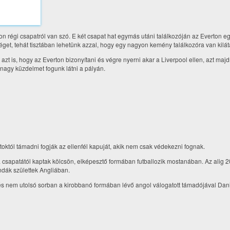
on régi csapatról van szó. E két csapat hat egymás utáni találkozóján az Everton 
et, tehát tisztában lehetünk azzal, hogy egy nagyon kemény találkozóra van kilát
 azt is, hogy az Everton bizonyítani és végre nyerni akar a Liverpool ellen, azt ma
y nagy küzdelmet fogunk látni a pályán.
toktól támadni fogják az ellenfél kapuját, akik nem csak védekezni fognak.
csapatától kaptak kölcsön, elképesztő formában futballozik mostanában. Az alig 2
ndák születtek Angliában.
 és nem utolsó sorban a kirobbanó formában lévő angol válogatott támadójával Dan