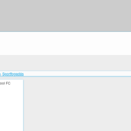
m
,
Sportfogadás