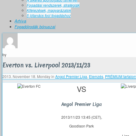
Fogadási rendszerek, stratégiák
Kifejezések, magyarázatok
5 jótanács foci fogadáshoz
Arhíva
Fogadóirodák bónuszai
by
Everton vs. Liverpool 2013/11/23
2013. November 18. Monday
in
Angol Premier Liga
,
Elemzés
,
PRÉMIUM tartalo
VS
Angol Premier Liga
2013/11/23 13:45 (CET),
Goodison Park
Liga