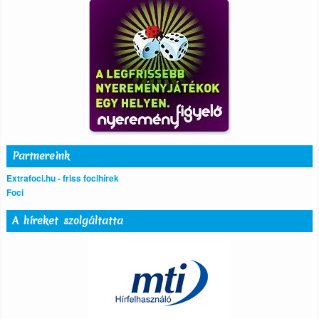
Partnereink
Extrafoci.hu - friss focihírek
Foci
A híreket szolgáltatta