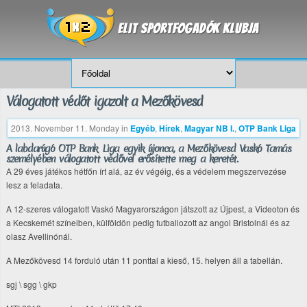
Válogatott védőt igazolt a Mezőkövesd
2013. November 11. Monday
in
Egyéb
,
Hírek
,
Magyar NB I.
,
OTP Bank Liga
A labdarúgó OTP Bank Liga egyik újonca, a Mezőkövesd Vaskó Tamás
személyében válogatott védővel erősítette meg a keretét.
A 29 éves játékos hétfőn írt alá, az év végéig, és a védelem megszervezése
lesz a feladata.
A 12-szeres válogatott Vaskó Magyarországon játszott az Újpest, a Videoton és
a Kecskemét színeiben, külföldön pedig futballozott az angol Bristolnál és az
olasz Avellinónál.
A Mezőkövesd 14 forduló után 11 ponttal a kieső, 15. helyen áll a tabellán.
sgj \ sgg \ gkp