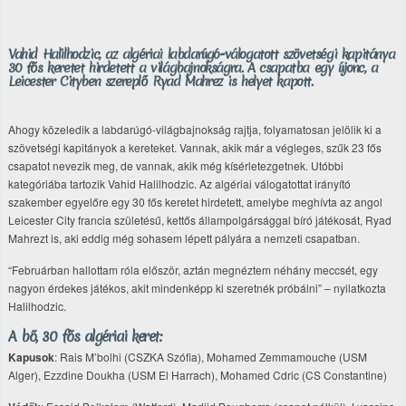
Vahid Halilhodzic, az algériai labdarúgó-válogatott szövetségi kapitánya
30 fős keretet hirdetett a világbajnokságra. A csapatba egy újonc, a
Leicester Cityben szereplő Ryad Mahrez is helyet kapott.
Ahogy közeledik a labdarúgó-világbajnokság rajtja, folyamatosan jelölik ki a
szövetségi kapitányok a kereteket. Vannak, akik már a végleges, szűk 23 fős
csapatot nevezik meg, de vannak, akik még kísérletezgetnek. Utóbbi
kategóriába tartozik Vahid Halilhodzic. Az algériai válogatottat irányító
szakember egyelőre egy 30 fős keretet hirdetett, amelybe meghívta az angol
Leicester City francia születésű, kettős állampolgársággal bíró játékosát, Ryad
Mahrezt is, aki eddig még sohasem lépett pályára a nemzeti csapatban.
“Februárban hallottam róla először, aztán megnéztem néhány meccsét, egy
nagyon érdekes játékos, akit mindenképp ki szeretnék próbálni” – nyilatkozta
Halilhodzic.
A bő, 30 fős algériai keret:
Kapusok
: Rais M’bolhi (CSZKA Szófia), Mohamed Zemmamouche (USM
Alger), Ezzdine Doukha (USM El Harrach), Mohamed Cdric (CS Constantine)