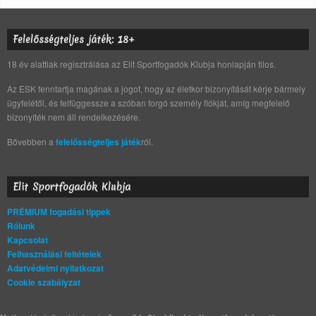
Felelősségteljes játék: 18+
18 év alattiak regisztrálása az Elit Sportfogadók Klubja honlapján tilos.
Az ESK fenntartja magának a jogot, hogy az életkor bizonyítását kérje bármely
ügyfelétől, és felfüggessze a szóban forgó személy fiókját, amíg megfelelő
bizonyíték nem áll rendelkezésére.
Bővebben a
felelősségteljes játék
ról.
Elit Sportfogadók Klubja
PRÉMIUM fogadási tippek
Rólunk
Kapcsolat
Felhasználási feltételek
Adatvédelmi nyilatkozat
Cookie szabályzat