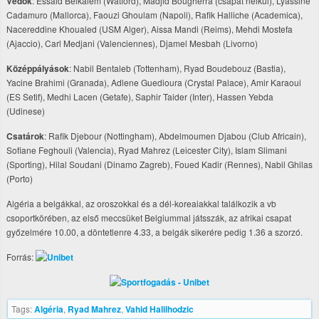
Védők
: Essaid Belkalem (Watford), Madjid Bougherra (csapat nélkül), Lyassine
Cadamuro (Mallorca), Faouzi Ghoulam (Napoli), Rafik Halliche (Academica),
Nacereddine Khoualed (USM Alger), Aissa Mandi (Reims), Mehdi Mostefa
(Ajaccio), Carl Medjani (Valenciennes), Djamel Mesbah (Livorno)
Középpályások
: Nabil Bentaleb (Tottenham), Ryad Boudebouz (Bastia),
Yacine Brahimi (Granada), Adlene Guedioura (Crystal Palace), Amir Karaoui
(ES Setif), Medhi Lacen (Getafe), Saphir Taider (Inter), Hassen Yebda
(Udinese)
Csatárok
: Rafik Djebour (Nottingham), Abdelmoumen Djabou (Club Africain),
Sofiane Feghouli (Valencia), Ryad Mahrez (Leicester City), Islam Slimani
(Sporting), Hilal Soudani (Dinamo Zagreb), Foued Kadir (Rennes), Nabil Ghilas
(Porto)
Algéria a belgákkal, az oroszokkal és a dél-koreaiakkal találkozik a vb
csoportkörében, az első meccsüket Belgiummal játsszák, az afrikai csapat
győzelmére 10.00, a döntetlenre 4.33, a belgák sikerére pedig 1.36 a szorzó.
Forrás:
Tags:
Algéria
,
Ryad Mahrez
,
Vahid Halilhodzic