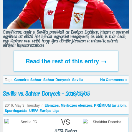
Csodálatos, amit a Sevilla produkál az Európa Ligában, hiszen a spanyol
együttes az előző két kiírást egyaránt megnyerte, és idén is már csak
egy lépésre van attól, hogy újra döntőt játsszon a második számú
európai kupasorozatban.
Read the rest of this entry →
Tags:
Gameiro
,
Sahtar
,
Sahtar Donyeck
,
Sevilla
No Comments »
Sevilla vs. Sahtar Donyeck – 2016/05/05
2016. May 3. Tuesday
in
Elemzés
,
Mérkőzés elemzés
,
PRÉMIUM tartalom
,
Sportfogadás
,
UEFA Európa Liga
VS
UEFA Európa