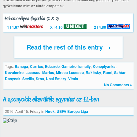
győzelemre mint az ukrán csapatnak.
Háromesélyes fogadás (1 X 2)
1 | 1.67
X | 4.10
2 | 4.80
Read the rest of this entry →
Tags:
Banega
,
Carrico
,
Eduardo
,
Gameiro
,
Ismaily
,
Konoplyanka
,
Kovalenko
,
Lucescu
,
Marlos
,
Mircea Lucescu
,
Rakitsky
,
Rami
,
Sahtar
Donyeck
,
Sevilla
,
Srna
,
Unai Emery
,
Vitolo
No Comments »
A spanyolok elkerülték egymást az EL-ben
2016. April 15. Friday
in
Hírek
,
UEFA Európa Liga