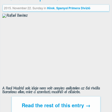
2015. November 22. Sunday
in
Hírek
,
Spanyol Primera Divízió
A Real Madrid sok ideje nem volt annyira esélytelen az ősi rivális
Barcelona ellen, mint a szombati, madridi el clásicón.
Read the rest of this entry →