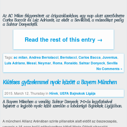
Az AC Milan felgyorsított az átigazolásokban, egy nap alatt szerződtette
Carlos Baccát és Luiz Adrianót, az elsőt a Sevillából, a másodikat pedig
a Sahtar Donyecktől.
Read the rest of this entry →
Tags:
ac milan
,
Andrea Bertolacci
,
Bertolacci
,
Carlos Bacca
,
Juventus
,
Luis Adriano
,
Messi
,
Neymar
,
Roma
,
Ronaldo
,
Sahtar Donyeck
,
Sevilla
No Comments »
Kiütéses győzelemmel nyolc között a Bayern München
2015. March 12. Thursday
in
Hírek
,
UEFA Bajnokok Ligája
A Bayern München a vendég Sahtar Donyeck 7-0-ás legyőzésével
bejutott a legjobb nyolc közé szerdán a labdarúgó Bajnokok Ligájában.
A müncheni Allianz Arénában szinte pillanatok alatt eldőlt az összecsapás,
ugyanis a 16-oson belül gólhelyzetben kitörő Mario Götzét elkaszáló