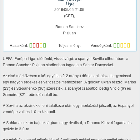
Liga
2016/05/05 21:05
(CET),
Ramon Sanchez
Pizjuan
Hazaiként:
Teljesítmény:
Vendégként:
UEFA Európa Liga, elődöntő, visszavágó: a spanyol Sevilla otthonában, a
Ramon Sanchez Pizjuan stadionban fogadja a Sahtar Donyecket.
Az első mérkőzésen a két együttes 2-2 arányú döntetlent játszott egymással
egy nagyon érdekes és változatos mérkőzésen. A gólokat ukrán részről Marlos
(23′) és Stepanenko (36′) szerezték, a spanyol csapatból pedig Vitolo (6′) és
Gameiro (82′ – büntető) talált be.
A Sevilla az ukránok elleni találkozó után egy mérkőzést játszott, az Espanyol
vendége volt és 1-0-ra kikapott.
A Sahtar az ukrán bajnokságban nagy riválisát, a Dinamo Kijevet fogadta és
győzte le 3-0-ra.
A szakértők a hazai pályán játszó Sevillának sokkal nagyobb esélyt adnak a