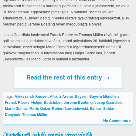
Alekszandr Kucsert már a harmadik percben kiállította a játékvezető, ez volt a
BL történetének leggyorsabb piros lapja. A büntetőt Thomas Müller
értékesítette, a Bayern pedig innentől kezdve gyakorlatilag egykapuzott, a 34.
percben pedig Jerome Boateng révén megduplázta előnyét.
Josep Guardiola tanítványai Franck Ribéry és Thomas Müller révén két gyors
gólt szereztek a fordulást követően, utóbbi pályafutása 26. találatát jegyezte a
sorozatban, ezzel befogta Mario Gomezt a legeredményesebb német BL-
góllövők rangsorában. A folytatásban még Holger Badstuber, Robert
Lewandowski és Mario Götze is betalált a hazaiaktól.
Read the rest of this entry →
Tags:
Alekszandr Kucser
,
Allianz Aréna
,
Bayern
,
Bayern München
,
Franck Ribéry
,
Holger Badstuber
,
Jerome Boateng
,
Josep Guardiola
,
Mario Gomez
,
Mario Gotze
,
Robert Lewandowski
,
Sahtar
,
Sahtar
Donyeck
,
Thomas Müller
No Comments »
Döntetlenről induló szerdai visszavágók