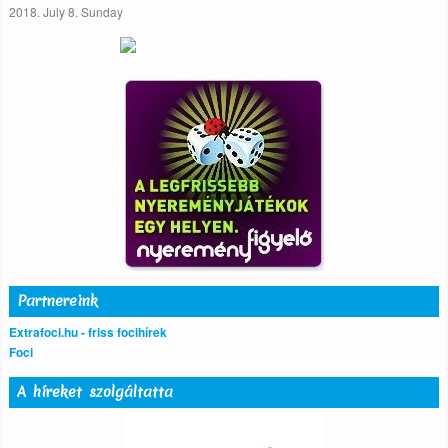
2018. July 8. Sunday
Partnereink
Extrafoci.hu - friss focihírek
Foci
A híreket szolgáltatta