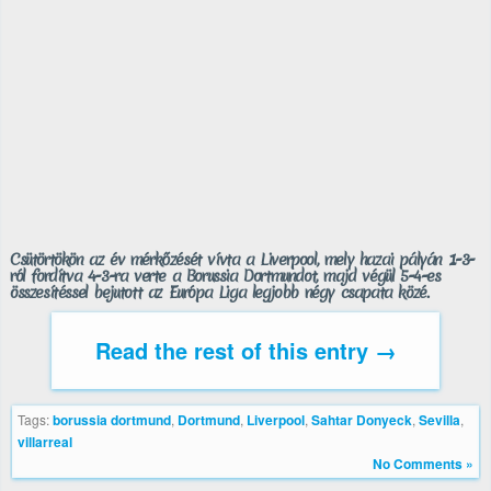
Csütörtökön az év mérkőzését vívta a Liverpool, mely hazai pályán 1-3-
ról fordítva 4-3-ra verte a Borussia Dortmundot, majd végül 5-4-es
összesítéssel bejutott az Európa Liga legjobb négy csapata közé.
Read the rest of this entry →
Tags:
borussia dortmund
,
Dortmund
,
Liverpool
,
Sahtar Donyeck
,
Sevilla
,
villarreal
No Comments »