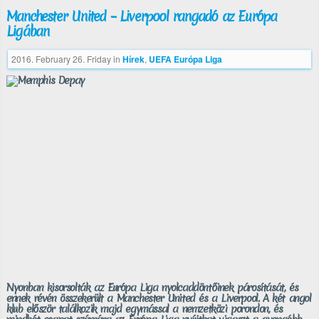
Manchester United – Liverpool rangadó az Európa
Ligában
2016. February 26. Friday
in
Hírek
,
UEFA Európa Liga
Nyonban kisorsolták az Európa Liga nyolcaddöntőinek párosítását, és
ennek révén összekerült a Manchester United és a Liverpool. A két angol
klub először találkozik majd egymással a nemzetközi porondon, és