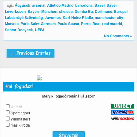
Tags:
Ágyúsok
,
arsenal
,
Atletico Madrid
,
barcelona
,
Basel
,
Bayer
Leverkusen
,
Bayern München
,
chelsea
,
Demba Bá
,
Dortmund
,
Európai
Labdarúgó Szövetség
,
Juventus
,
Karl-Heinz Riedle
,
manchester city
,
Monaco
,
Paris Saint-Germain
,
Paulo Sousa
,
Porto
,
Real
,
real madrid
,
Sahtar Donyeck
,
UEFA
No Comments »
← Previous Entries
Hol fogadsz?
Melyik fogadóirodánál játszol?
Unibet
Sportingbet
Winmasters
másik iroda