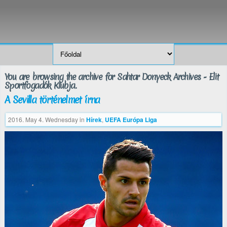
You are browsing the archive for Sahtar Donyeck Archives - Elit
Sportfogadók Klubja.
A Sevilla történelmet írna
2016. May 4. Wednesday
in
Hírek
,
UEFA Európa Liga