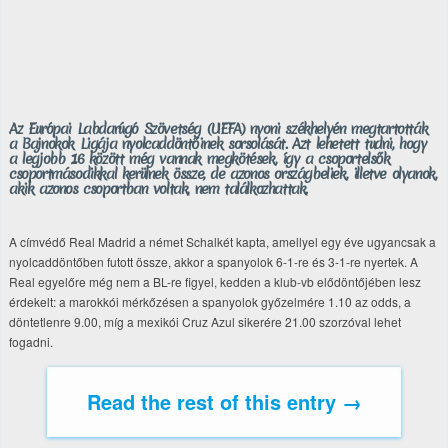
Az Európai Labdarúgó Szövetség (UEFA) nyoni székhelyén megtartották
a Bajnokok Ligája nyolcaddöntőinek sorsolását. Azt lehetett tudni, hogy
a legjobb 16 között még vannak megkötések, így a csoportelsők
csoportmásodikkal kerülnek össze, de azonos országbeliek, illetve olyanok,
akik azonos csoportban voltak, nem találkozhattak.
A címvédő Real Madrid a német Schalkét kapta, amellyel egy éve ugyancsak a
nyolcaddöntőben futott össze, akkor a spanyolok 6-1-re és 3-1-re nyertek. A
Real egyelőre még nem a BL-re figyel, kedden a klub-vb elődöntőjében lesz
érdekelt: a marokkói mérkőzésen a spanyolok győzelmére 1.10 az odds, a
döntetlenre 9.00, míg a mexikói Cruz Azul sikerére 21.00 szorzóval lehet
fogadni.
Read the rest of this entry →