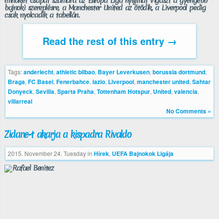
mindkét csapat számára az Európa Liga nyújthat vigaszt a gyengébb
bajnoki szereplésre, a Manchester United az ötödik, a Liverpool pedig
csak nyolcadik a tabellán.
Read the rest of this entry →
Tags:
anderlecht
,
athletic bilbao
,
Bayer Leverkusen
,
borussia dortmund
,
Braga
,
FC Basel
,
Fenerbahce
,
lazio
,
Liverpool
,
manchester united
,
Sahtar
Donyeck
,
Sevilla
,
Sparta Praha
,
Tottenham Hotspur
,
United
,
valencia
,
villarreal
No Comments »
Zidane-t akarja a kispadra Rivaldo
2015. November 24. Tuesday
in
Hírek
,
UEFA Bajnokok Ligája