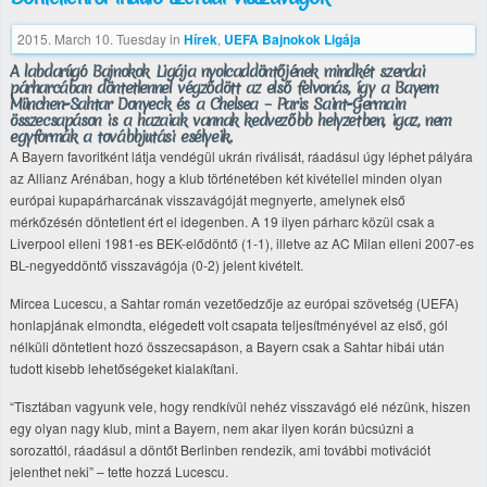
2015. March 10. Tuesday
in
Hírek
,
UEFA Bajnokok Ligája
A labdarúgó Bajnokok Ligája nyolcaddöntőjének mindkét szerdai
párharcában döntetlennel végződött az első felvonás, így a Bayern
München-Sahtar Donyeck és a Chelsea – Paris Saint-Germain
összecsapáson is a hazaiak vannak kedvezőbb helyzetben, igaz, nem
egyformák a továbbjutási esélyeik.
A Bayern favoritként látja vendégül ukrán riválisát, ráadásul úgy léphet pályára
az Allianz Arénában, hogy a klub történetében két kivétellel minden olyan
európai kupapárharcának visszavágóját megnyerte, amelynek első
mérkőzésén döntetlent ért el idegenben. A 19 ilyen párharc közül csak a
Liverpool elleni 1981-es BEK-elődöntő (1-1), illetve az AC Milan elleni 2007-es
BL-negyeddöntő visszavágója (0-2) jelent kivételt.
Mircea Lucescu, a Sahtar román vezetőedzője az európai szövetség (UEFA)
honlapjának elmondta, elégedett volt csapata teljesítményével az első, gól
nélküli döntetlent hozó összecsapáson, a Bayern csak a Sahtar hibái után
tudott kisebb lehetőségeket kialakítani.
“Tisztában vagyunk vele, hogy rendkívül nehéz visszavágó elé nézünk, hiszen
egy olyan nagy klub, mint a Bayern, nem akar ilyen korán búcsúzni a
sorozattól, ráadásul a döntőt Berlinben rendezik, ami további motivációt
jelenthet neki” – tette hozzá Lucescu.