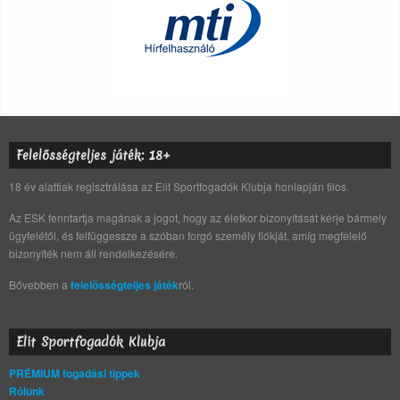
Felelősségteljes játék: 18+
18 év alattiak regisztrálása az Elit Sportfogadók Klubja honlapján tilos.
Az ESK fenntartja magának a jogot, hogy az életkor bizonyítását kérje bármely
ügyfelétől, és felfüggessze a szóban forgó személy fiókját, amíg megfelelő
bizonyíték nem áll rendelkezésére.
Bővebben a
felelősségteljes játék
ról.
Elit Sportfogadók Klubja
PRÉMIUM fogadási tippek
Rólunk