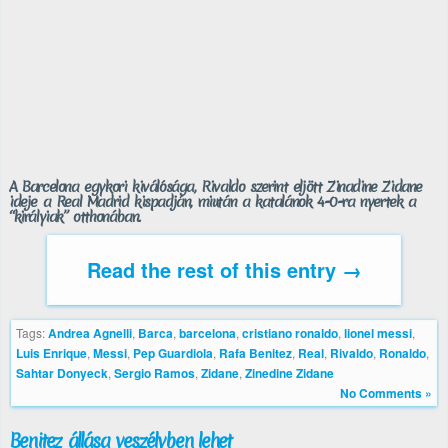
A Barcelona egykori kiválósága, Rivaldo szerint eljött Zinadine Zidane
ideje a Real Madrid kispadján, miután a katalánok 4-0-ra nyertek a
“királyiak” otthonában.
Read the rest of this entry →
Tags:
Andrea Agnelli
,
Barca
,
barcelona
,
cristiano ronaldo
,
lionel messi
,
Luis Enrique
,
Messi
,
Pep Guardiola
,
Rafa Benitez
,
Real
,
Rivaldo
,
Ronaldo
,
Sahtar Donyeck
,
Sergio Ramos
,
Zidane
,
Zinedine Zidane
No Comments »
Benitez állása veszélyben lehet