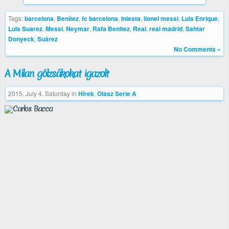
Tags:
barcelona
,
Benítez
,
fc barcelona
,
Iniesta
,
lionel messi
,
Luis Enrique
,
Luis Suarez
,
Messi
,
Neymar
,
Rafa Benitez
,
Real
,
real madrid
,
Sahtar
Donyeck
,
Suárez
No Comments »
A Milan gólzsákokat igazolt
2015. July 4. Saturday
in
Hírek
,
Olasz Serie A