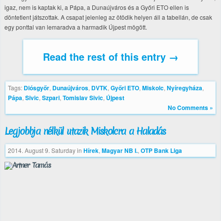
igaz, nem is kaptak ki, a Pápa, a Dunaújváros és a Győri ETO ellen is
döntetlent játszottak. A csapat jelenleg az ötödik helyen áll a tabellán, de csak
egy ponttal van lemaradva a harmadik Újpest mögött.
Read the rest of this entry →
Tags:
Diósgyőr
,
Dunaújváros
,
DVTK
,
Győri ETO
,
Miskolc
,
Nyíregyháza
,
Pápa
,
Sivic
,
Szpari
,
Tomislav Sivic
,
Újpest
No Comments »
Legjobbja nélkül utazik Miskolcra a Haladás
2014. August 9. Saturday
in
Hírek
,
Magyar NB I.
,
OTP Bank Liga