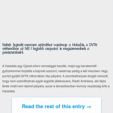
Nehéz bajnoki meccsre számíthat vasárnap a Haladás, a DVTK
otthonában az NB I legjobb csapatai is megszenvednek a
pontszerzésért.
A Haladás egy Újpest elleni vereséggel kezdte, majd egy kecskeméti
győzelemmel folytatta a bajnoki szezont, vasárnap pedig a két meccsen négy
pontot gyűjtő DVTK otthonában lép pályára. A szombathelyiek dolgát nehezíti,
hogy nem számíthatnak egyik legjobb játékosukra, Radó Andrásra, aki fájós
térde miatt nem léphet pályára, ezzel a támadósorban komoly veszteség érte a
Haladást.
Read the rest of this entry →