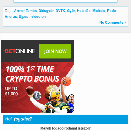
Tags:
Artner Tamás
,
Diósgyőr
,
DVTK
,
Győr
,
Haladás
,
Miskolc
,
Radó
András
,
Újpest
,
videoton
No Comments »
Hol fogadsz?
Melyik fogadóirodánál játszol?