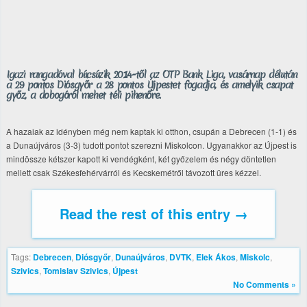
Igazi rangadóval búcsúzik 2014-től az OTP Bank Liga, vasárnap délután
a 29 pontos Diósgyőr a 28 pontos Újpestet fogadja, és amelyik csapat
győz, a dobogóról mehet téli pihenőre.
A hazaiak az idényben még nem kaptak ki otthon, csupán a Debrecen (1-1) és
a Dunaújváros (3-3) tudott pontot szerezni Miskolcon. Ugyanakkor az Újpest is
mindössze kétszer kapott ki vendégként, két győzelem és négy döntetlen
mellett csak Székesfehérvárról és Kecskemétről távozott üres kézzel.
Read the rest of this entry →
Tags:
Debrecen
,
Diósgyőr
,
Dunaújváros
,
DVTK
,
Elek Ákos
,
Miskolc
,
Szivics
,
Tomislav Szivics
,
Újpest
No Comments »