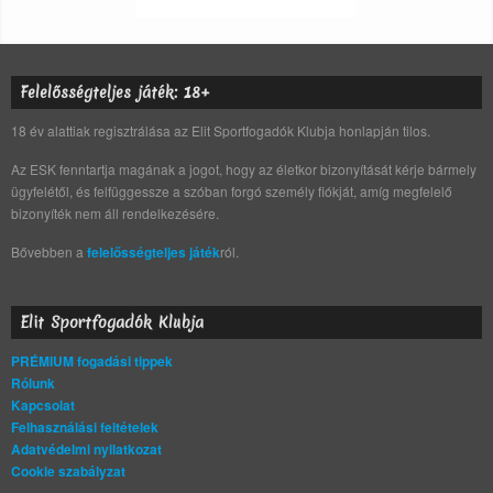
Felelősségteljes játék: 18+
18 év alattiak regisztrálása az Elit Sportfogadók Klubja honlapján tilos.
Az ESK fenntartja magának a jogot, hogy az életkor bizonyítását kérje bármely
ügyfelétől, és felfüggessze a szóban forgó személy fiókját, amíg megfelelő
bizonyíték nem áll rendelkezésére.
Bővebben a
felelősségteljes játék
ról.
Elit Sportfogadók Klubja
PRÉMIUM fogadási tippek
Rólunk
Kapcsolat
Felhasználási feltételek
Adatvédelmi nyilatkozat
Cookie szabályzat