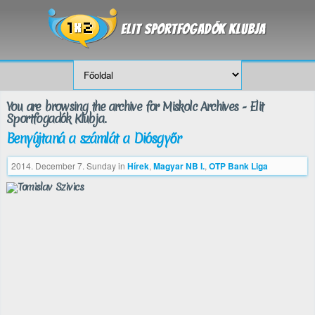
You are browsing the archive for Miskolc Archives - Elit
Sportfogadók Klubja.
Benyújtaná a számlát a Diósgyőr
2014. December 7. Sunday
in
Hírek
,
Magyar NB I.
,
OTP Bank Liga