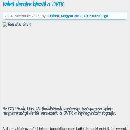
Keleti derbire készül a DVTK
2014. November 7. Friday
in
Hírek
,
Magyar NB I.
,
OTP Bank Liga
Az OTP Bank Liga 13. fordulójának vasárnapi játéknapján kelet-
magyarországi derbit rendeznek, a DVTK a Nyíregyházát fogadja.
A diósgyőriek az előző három fordulóban nem tudtak bajnoki mérkőzést nyerni,