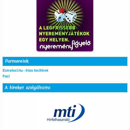
Partnereink
Extrafoci.hu - friss focihírek
Foci
A híreket szolgáltatta