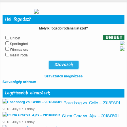
Hol fogadsz?
Melyik fogadóirodánál játszol?
Unibet
Sportingbet
Winmasters
másik iroda
Szavazatok megnézése
Szavazógép arhívum
Legfrissebb elemzések
Rosenborg vs. Celtic – 2018/08/01
2018. July 27. Friday
Sturm Graz vs. Ajax – 2018/08/01
2018. July 27. Friday