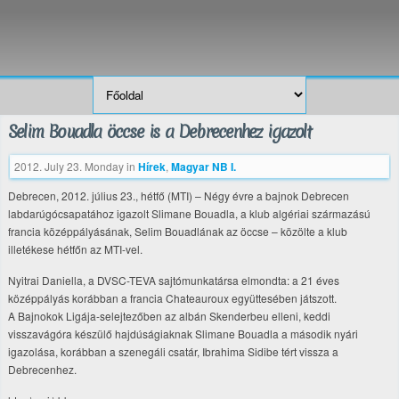
Selim Bouadla öccse is a Debrecenhez igazolt
2012. July 23. Monday
in
Hírek
,
Magyar NB I.
Debrecen, 2012. július 23., hétfő (MTI) – Négy évre a bajnok Debrecen
labdarúgócsapatához igazolt Slimane Bouadla, a klub algériai származású
francia középpályásának, Selim Bouadlának az öccse – közölte a klub
illetékese hétfőn az MTI-vel.
Nyitrai Daniella, a DVSC-TEVA sajtómunkatársa elmondta: a 21 éves
középpályás korábban a francia Chateauroux együttesében játszott.
A Bajnokok Ligája-selejtezőben az albán Skenderbeu elleni, keddi
visszavágóra készülő hajdúságiaknak Slimane Bouadla a második nyári
igazolása, korábban a szenegáli csatár, Ibrahima Sidibe tért vissza a
Debrecenhez.