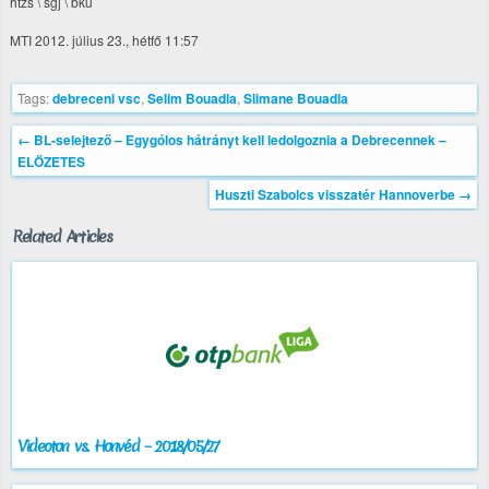
htzs \ sgj \ bku
MTI 2012. július 23., hétfő 11:57
Tags:
debreceni vsc
,
Selim Bouadla
,
Slimane Bouadla
←
BL-selejtező – Egygólos hátrányt kell ledolgoznia a Debrecennek –
ELŐZETES
Huszti Szabolcs visszatér Hannoverbe
→
Related Articles
Videoton vs. Honvéd – 2018/05/27