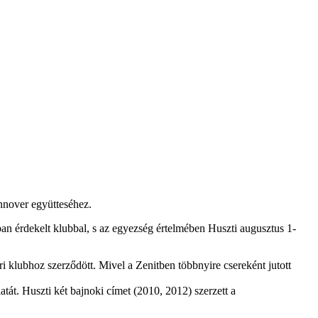
annover együtteséhez.
ban érdekelt klubbal, s az egyezség értelmében Huszti augusztus 1-
ári klubhoz szerződött. Mivel a Zenitben többnyire csereként jutott
atát. Huszti két bajnoki címet (2010, 2012) szerzett a