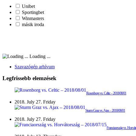
Unibet
Sportingbet
Winmasters
másik iroda
Loading ...
Szavazógép arhívum
Legfrissebb elemzések
Rosenborg vs. Celtic – 2018/08/01
2018. July 27. Friday
Sturm Graz vs. Ajax – 2018/08/01
2018. July 27. Friday
Franciaország vs. Horvát