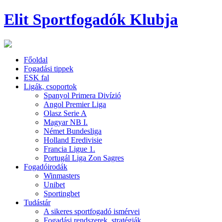
Elit Sportfogadók Klubja
Főoldal
Fogadási tippek
ESK fal
Ligák, csoportok
Spanyol Primera Divízió
Angol Premier Liga
Olasz Serie A
Magyar NB I.
Német Bundesliga
Holland Eredivisie
Francia Ligue 1.
Portugál Liga Zon Sagres
Fogadóirodák
Winmasters
Unibet
Sportingbet
Tudástár
A sikeres sportfogadó ismérvei
Fogadási rendszerek, stratégiák