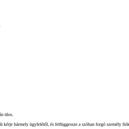
1
n tilos.
t kérje bármely ügyfelétől, és felfüggessze a szóban forgó személy fiók