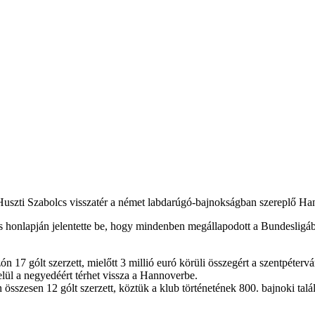
y Huszti Szabolcs visszatér a német labdarúgó-bajnokságban szereplő H
alos honlapján jelentette be, hogy mindenben megállapodott a Bundesligá
n 17 gólt szerzett, mielőtt 3 millió euró körüli összegért a szentpéterv
elül a negyedéért térhet vissza a Hannoverbe.
sszesen 12 gólt szerzett, köztük a klub történetének 800. bajnoki talál