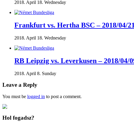
2018. April 18. Wednesday
Frankfurt vs. Hertha BSC – 2018/04/2
2018. April 18. Wednesday
RB Leipzig vs. Leverkusen – 2018/04/0
2018. April 8. Sunday
Leave a Reply
You must be
logged in
to post a comment.
Hol fogadsz?