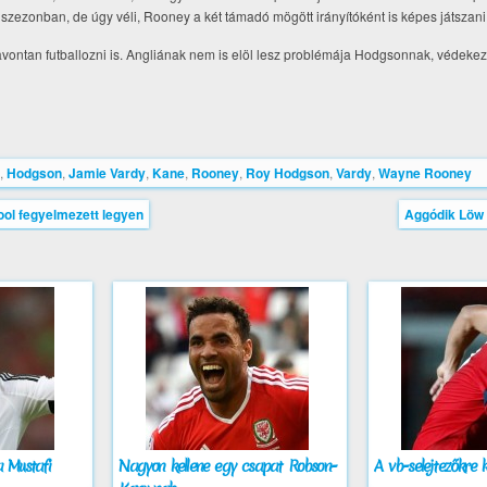
zezonban, de úgy véli, Rooney a két támadó mögött irányítóként is képes játszani
zavontan futballozni is. Angliának nem is elöl lesz problémája Hodgsonnak, védeke
,
Hodgson
,
Jamie Vardy
,
Kane
,
Rooney
,
Roy Hodgson
,
Vardy
,
Wayne Rooney
pool fegyelmezett legyen
Aggódik Löw 
a Mustafi
Nagyon kellene egy csapat Robson-
A vb-selejtezőkre 