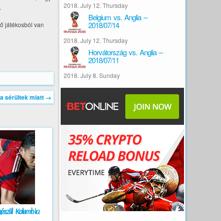
2018. July 12. Thursday
.
Belgium vs. Anglia –
2018/07/14
ző játékosból van
2018. July 12. Thursday
Horvátország vs. Anglia –
2018/07/11
2018. July 8. Sunday
a sérültek miatt
→
készül Kolumbia