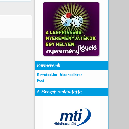
Partnereink
Extrafoci.hu - friss focihírek
Foci
A híreket szolgáltatta