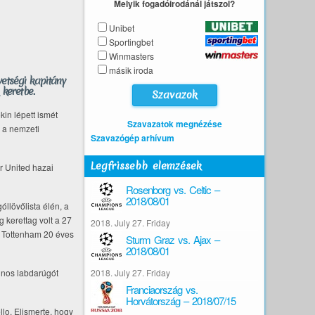
Melyik fogadóirodánál játszol?
Unibet
Sportingbet
Winmasters
másik iroda
vetségi kapitány
 keretbe.
kin lépett ismét
Szavazatok megnézése
ó a nemzeti
Szavazógép arhívum
Legfrissebb elemzések
r United hazai
Rosenborg vs. Celtic –
2018/08/01
llövőlista élén, a
 kerettag volt a 27
2018. July 27. Friday
a Tottenham 20 éves
Sturm Graz vs. Ajax –
2018/08/01
tinos labdarúgót
2018. July 27. Friday
Franciaország vs.
Horvátország – 2018/07/15
llo. Elismerte, hogy