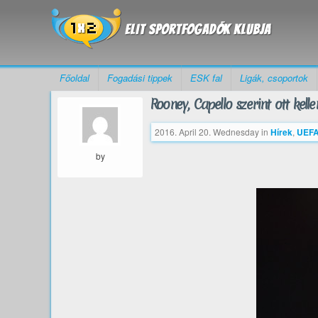
Főoldal
Fogadási tippek
ESK fal
Ligák, csoportok
Rooney, Capello szerint ott kell
2016. April 20. Wednesday
in
Hírek
,
UEFA
by