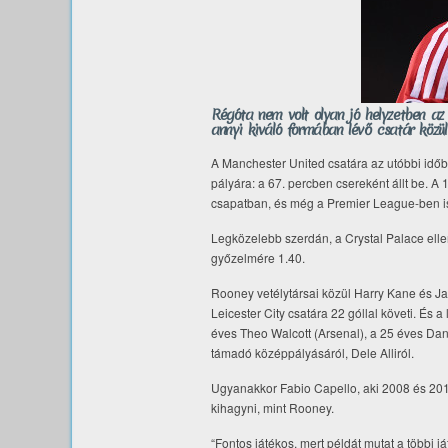
Régóta nem volt olyan jó helyzetben az
annyi kiváló formában lévő csatár közül
A Manchester United csatára az utóbbi időben
pályára: a 67. percben csereként állt be. A
csapatban, és még a Premier League-ben is 
Legközelebb szerdán, a Crystal Palace elle
győzelmére 1.40.
Rooney vetélytársai közül Harry Kane és Jam
Leicester City csatára 22 góllal követi. És
éves Theo Walcott (Arsenal), a 25 éves Dan
támadó középpályásáról, Dele Alliról.
Ugyanakkor Fabio Capello, aki 2008 és 2012
kihagyni, mint Rooney.
“Fontos játékos, mert példát mutat a többi já