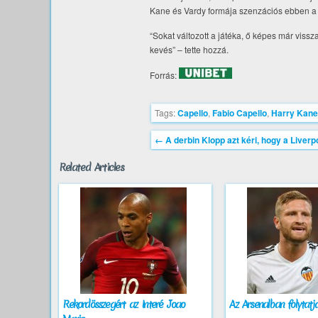
Kane és Vardy formája szenzációs ebben a s
“Sokat változott a játéka, ő képes már viss
kevés” – tette hozzá.
Forrás:
Tags:
Capello
,
Fabio Capello
,
Harry Kane
←
A derbin Klopp azt kéri, hogy a Liver
Related Articles
Rekordösszegért az Interé Joao
Az Arsenalban folytatj