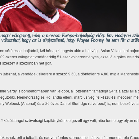
 angol válogatott, mint a mostani Európa-bajnokság előtt: Roy Hodgson szö
 választhat, hogy az is elképzelhető, hogy Wayne Rooney be sem fér a szűk
 sérüléssel bajlódott, két hónap kihagyás után a hét végi, Aston Villa elleni bajno
 109-szeres válogatott csatár eddig 51-szer volt eredményes, ezzel ő a gólcsúcstart
szerzett a szezonban hét gólt.
n játszhat, a vendégek sikerére a szorzó 9.50, a döntetlenre 4.80, míg a Mancheste
ie Vardy is bombaformában van, előbbi, a Tottenham támadója 24 találattal áll a gó
 a legutóbbi, Németország és Hollandia elleni, március végi felkészülési meccsen még
ny Welbeck (Arsenal) és a 26 éves Daniel Sturridge (Liverpool) is, nem beszélve 
 között angol szövetségi kapitányként dolgozott úgy véli, hiba lenne egy olyan ru
tékosnak, érti a futballt, és nagyon fontos szerepet tud játszani” – mondta róla Cape