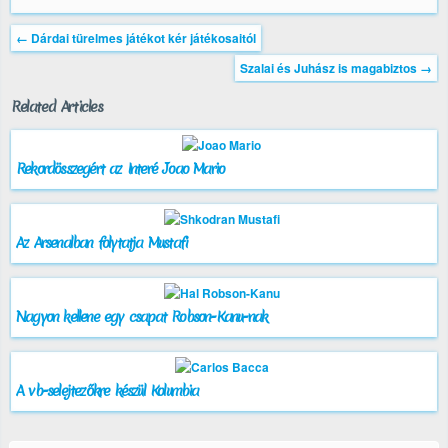
←
Dárdai türelmes játékot kér játékosaitól
Szalai és Juhász is magabiztos
→
Related Articles
Rekordösszegért az Interé Joao Mario
Az Arsenalban folytatja Mustafi
Nagyon kellene egy csapat Robson-Kanu-nak
A vb-selejtezőkre készül Kolumbia