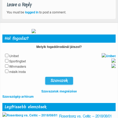
Leave a Reply
You must be
logged in
to post a comment.
Hol fogadsz?
Melyik fogadóirodánál játszol?
Unibet
Sportingbet
Winmasters
másik iroda
Szavazatok megnézése
Szavazógép arhívum
Legfrissebb elemzések
Rosenborg vs. Celtic – 2018/08/01