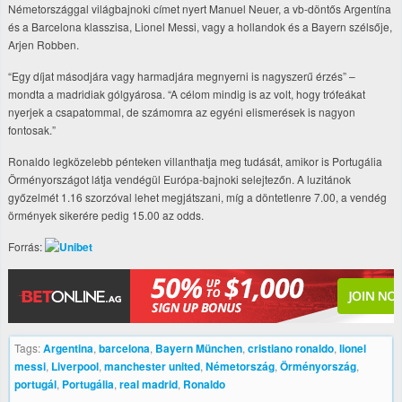
Németországgal világbajnoki címet nyert Manuel Neuer, a vb-döntős Argentína
és a Barcelona klasszisa, Lionel Messi, vagy a hollandok és a Bayern szélsője,
Arjen Robben.
“Egy díjat másodjára vagy harmadjára megnyerni is nagyszerű érzés” –
mondta a madridiak gólgyárosa. “A célom mindig is az volt, hogy trófeákat
nyerjek a csapatommal, de számomra az egyéni elismerések is nagyon
fontosak.”
Ronaldo legközelebb pénteken villanthatja meg tudását, amikor is Portugália
Örményországot látja vendégül Európa-bajnoki selejtezőn. A luzitánok
győzelmét 1.16 szorzóval lehet megjátszani, míg a döntetlenre 7.00, a vendég
örmények sikerére pedig 15.00 az odds.
Forrás:
Tags:
Argentina
,
barcelona
,
Bayern München
,
cristiano ronaldo
,
lionel
messi
,
Liverpool
,
manchester united
,
Németország
,
Örményország
,
portugál
,
Portugália
,
real madrid
,
Ronaldo