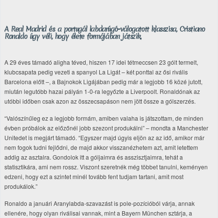
A Real Madrid és a portugál labdarúgó-válogatott klasszisa, Cristiano
Ronaldo úgy véli, hogy élete formájában játszik.
A 29 éves támadó aligha téved, hiszen 17 idei tétmeccsen 23 gólt termelt,
klubcsapata pedig vezeti a spanyol La Ligát – két ponttal az ősi rivális
Barcelona előtt –, a Bajnokok Ligájában pedig már a legjobb 16 közé jutott,
miután legutóbb hazai pályán 1-0-ra legyőzte a Liverpoolt. Ronaldónak az
utóbbi időben csak azon az összecsapáson nem jött össze a gólszerzés.
“Valószínűleg ez a legjobb formám, amiben valaha is játszottam, de minden
évben próbálok az előzőnél jobb szezont produkálni” – mondta a Manchester
Unitedet is megjárt támadó. “Egyszer majd úgyis eljön az az idő, amikor már
nem fogok tudni fejlődni, de majd akkor visszanézhetem azt, amit letettem
addig az asztalra. Gondolok itt a góljaimra és asszisztjaimra, tehát a
statisztikára, ami nem rossz. Viszont szeretnék még többet tanulni, keményen
edzeni, hogy ezt a szintet minél tovább fent tudjam tartani, amit most
produkálok.”
Ronaldo a januári Aranylabda-szavazást is pole-pozícióból várja, annak
ellenére, hogy olyan riválisai vannak, mint a Bayern München sztárja, a