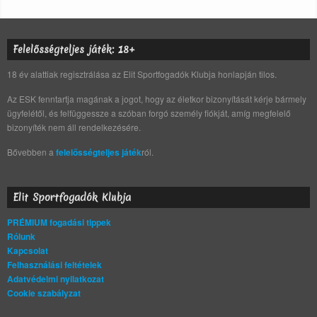
Felelősségteljes játék: 18+
18 év alattiak regisztrálása az Elit Sportfogadók Klubja honlapján tilos.
Az ESK fenntartja magának a jogot, hogy az életkor bizonyítását kérje bármely
ügyfelétől, és felfüggessze a szóban forgó személy fiókját, amíg megfelelő
bizonyíték nem áll rendelkezésére.
Bővebben a
felelősségteljes játék
ról.
Elit Sportfogadók Klubja
PRÉMIUM fogadási tippek
Rólunk
Kapcsolat
Felhasználási feltételek
Adatvédelmi nyilatkozat
Cookie szabályzat