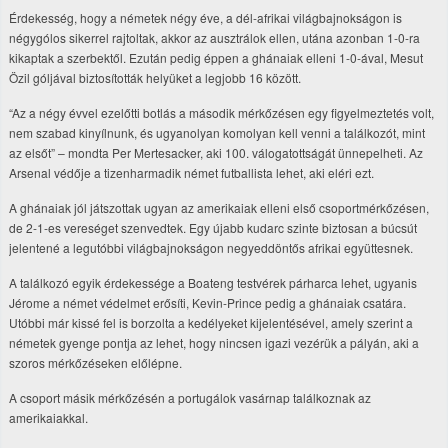
Érdekesség, hogy a németek négy éve, a dél-afrikai világbajnokságon is
négygólos sikerrel rajtoltak, akkor az ausztrálok ellen, utána azonban 1-0-ra
kikaptak a szerbektől. Ezután pedig éppen a ghánaiak elleni 1-0-ával, Mesut
Özil góljával biztosították helyüket a legjobb 16 között.
“Az a négy évvel ezelőtti botlás a második mérkőzésen egy figyelmeztetés volt,
nem szabad kinyílnunk, és ugyanolyan komolyan kell venni a találkozót, mint
az elsőt” – mondta Per Mertesacker, aki 100. válogatottságát ünnepelheti. Az
Arsenal védője a tizenharmadik német futballista lehet, aki eléri ezt.
A ghánaiak jól játszottak ugyan az amerikaiak elleni első csoportmérkőzésen,
de 2-1-es vereséget szenvedtek. Egy újabb kudarc szinte biztosan a búcsút
jelentené a legutóbbi világbajnokságon negyeddöntős afrikai együttesnek.
A találkozó egyik érdekessége a Boateng testvérek párharca lehet, ugyanis
Jérome a német védelmet erősíti, Kevin-Prince pedig a ghánaiak csatára.
Utóbbi már kissé fel is borzolta a kedélyeket kijelentésével, amely szerint a
németek gyenge pontja az lehet, hogy nincsen igazi vezérük a pályán, aki a
szoros mérkőzéseken előlépne.
A csoport másik mérkőzésén a portugálok vasárnap találkoznak az
amerikaiakkal.