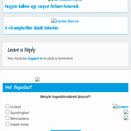
Nagyon kellene egy csapat Robson-Kanu-nak
A vb-selejtezőkre készül Kolumbia
Leave a Reply
You must be
logged in
to post a comment.
Hol fogadsz?
Melyik fogadóirodánál játszol?
Unibet
Sportingbet
Winmasters
másik iroda