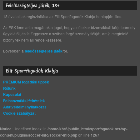
Felelősségteljes játék: 18+
18 év alattiak regisztrálása az Elit Sportfogadók Klubja honlapján tilos.
Az ESK fenntartja magának a jogot, hogy az életkor bizonyítását kérje bármely
ügyfelétől, és felfüggessze a szóban forgó személy fiókját, amíg megfelelő
bizonyíték nem áll rendelkezésére.
Bővebben a
felelősségteljes játék
ról.
Elit Sportfogadók Klubja
PRÉMIUM fogadási tippek
Rólunk
Kapcsolat
Felhasználási feltételek
Adatvédelmi nyilatkozat
Cookie szabályzat
Notice
: Undefined index: in
/home/khr6/public_html/sportfogadok.net/wp-
content/plugins/soccer-info/soccer-info.php
on line
1267