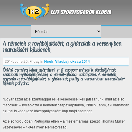
A németek a továbbjutásért, a ghánaiak a versenyben
maradásért küzdenek
2014. June 20. Friday
in
Hírek
,
Világbajnokság 2014
Óriási csatára lehet számítani a G csoport második fordulójának
szombati nyitómérkőzésén, a német-ghánai találkozón. A németek
ugyanis a továbbjutásért, a ghánaiak pedig a versenyben maradásért
lépnek pályára.
“Ugyanazzal az elszántsággal és lelkesedéssel kell játszanunk, mint az első
meccsen” – nyilatkozta a németek csapatkapitánya, Phillip Lahm, aki várhatóan
ezúttal is védekező középpályásként kap majd szerepet.
Az első fordulóban Portugália ellen – a mesterhármas szerző Thomas Müller
vezetésével – 4-0-ra nyert Németország.