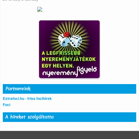
Partnereink
Extrafoci.hu - friss focihírek
Foci
A híreket szolgáltatta