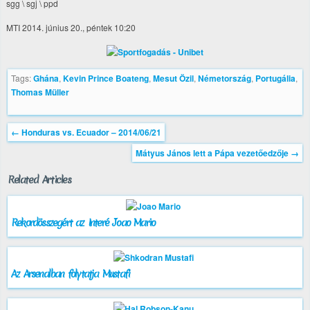
sgg \ sgj \ ppd
MTI 2014. június 20., péntek 10:20
Tags:
Ghána
,
Kevin Prince Boateng
,
Mesut Özil
,
Németország
,
Portugália
,
Thomas Müller
←
Honduras vs. Ecuador – 2014/06/21
Mátyus János lett a Pápa vezetőedzője
→
Related Articles
Rekordösszegért az Interé Joao Mario
Az Arsenalban folytatja Mustafi