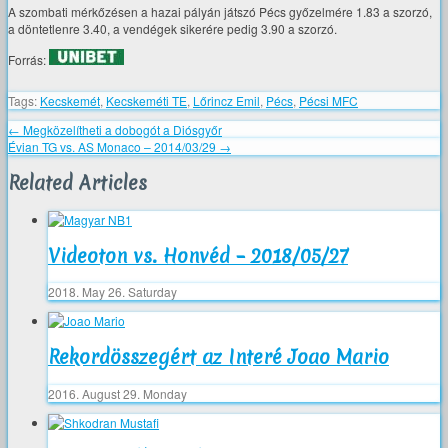
A szombati mérkőzésen a hazai pályán játszó Pécs győzelmére 1.83 a szorzó,
a döntetlenre 3.40, a vendégek sikerére pedig 3.90 a szorzó.
Forrás:
Tags:
Kecskemét
,
Kecskeméti TE
,
Lőrincz Emil
,
Pécs
,
Pécsi MFC
←
Megközelítheti a dobogót a Diósgyőr
Évian TG vs. AS Monaco – 2014/03/29
→
Related Articles
Videoton vs. Honvéd – 2018/05/27
2018. May 26. Saturday
Rekordösszegért az Interé Joao Mario
2016. August 29. Monday