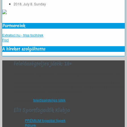
2018. July 8. Sunday
Partnereink
Extrafoci.hu - friss focihírek
Foci
A híreket szolgáltatta
Felelősségteljes játék: 18+
18 év alattiak regisztrálása az Elit Sportfogadók Klubja honlapján tilos.
Az ESK fenntartja magának a jogot, hogy az életkor bizonyítását kérje
bármely ügyfelétől, és felfüggessze a szóban forgó személy fiókját, amíg
megfelelő bizonyíték nem áll rendelkezésére.
Bővebben a
felelősségteljes játék
ról.
Elit Sportfogadók Klubja
PRÉMIUM fogadási tippek
Rólunk