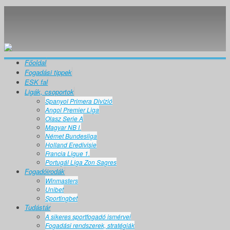
Főoldal
Fogadási tippek
ESK fal
Ligák, csoportok
Spanyol Primera Divízió
Angol Premier Liga
Olasz Serie A
Magyar NB I.
Német Bundesliga
Holland Eredivisie
Francia Ligue 1.
Portugál Liga Zon Sagres
Fogadóirodák
Winmasters
Unibet
Sportingbet
Tudástár
A sikeres sportfogadó ismérvei
Fogadási rendszerek, stratégiák