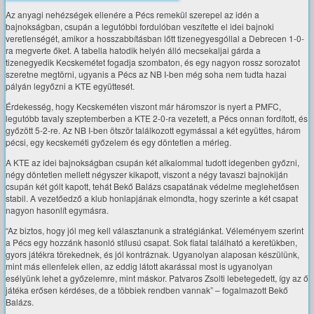
Az anyagi nehézségek ellenére a Pécs remekül szerepel az idén a
bajnokságban, csupán a legutóbbi fordulóban veszítette el idei bajnoki
veretlenségét, amikor a hosszabbításban lőtt tizenegyesgóllal a Debrecen 1-0-
ra megverte őket. A tabella hatodik helyén álló mecsekaljai gárda a
tizenegyedik Kecskemétet fogadja szombaton, és egy nagyon rossz sorozatot
szeretne megtörni, ugyanis a Pécs az NB I-ben még soha nem tudta hazai
pályán legyőzni a KTE együttesét.
Érdekesség, hogy Kecskeméten viszont már háromszor is nyert a PMFC,
legutóbb tavaly szeptemberben a KTE 2-0-ra vezetett, a Pécs onnan fordított, és
győzött 5-2-re. Az NB I-ben ötször találkozott egymással a két együttes, három
pécsi, egy kecskeméti győzelem és egy döntetlen a mérleg.
A KTE az idei bajnokságban csupán két alkalommal tudott idegenben győzni,
négy döntetlen mellett négyszer kikapott, viszont a négy tavaszi bajnokiján
csupán két gólt kapott, tehát Bekő Balázs csapatának védelme meglehetősen
stabil. A vezetőedző a klub honlapjának elmondta, hogy szerinte a két csapat
nagyon hasonlít egymásra.
“Az biztos, hogy jól meg kell választanunk a stratégiánkat. Véleményem szerint
a Pécs egy hozzánk hasonló stílusú csapat. Sok fiatal található a keretükben,
gyors játékra törekednek, és jól kontráznak. Ugyanolyan alaposan készülünk,
mint más ellenfelek ellen, az eddig látott akarással most is ugyanolyan
esélyünk lehet a győzelemre, mint máskor. Patvaros Zsolti lebetegedett, így az ő
játéka erősen kérdéses, de a többiek rendben vannak” – fogalmazott Bekő
Balázs.