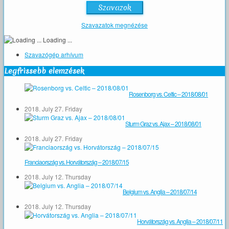
Szavazatok megnézése
Loading ...
Szavazógép arhívum
Legfrissebb elemzések
Rosenborg vs. Celtic – 2018/08/01
2018. July 27. Friday
Sturm Graz vs. Ajax – 2018/08/01
2018. July 27. Friday
Franciaország vs. Horvátország – 2018/07/15
2018. July 12. Thursday
Belgium vs. Anglia – 2018/07/14
2018. July 12. Thursday
Horvátország vs. Anglia – 2018/07/11