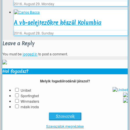
2016. August 29. Monday
A vb-selejtezőkre készül Kolumbia
2016. August 28. Sunday
Leave a Reply
You must be
logged in
to post a comment.
Hol fogadsz?
Melyik fogadóirodánál játszol?
Unibet
Sportingbet
Winmasters
másik iroda
Szavazatok megnézése