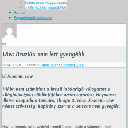
Kifejezések, magyarázatok
5 jótanács foci fogadáshoz
Arhíva
Fogadóirodák bónuszai
by
Löw: Brazília nem lett gyengébb
2014. July 8. Tuesday
in
Hírek
,
Világbajnokság 2014
Hiába nem számíthat a brazil labdarúgó-válogatott a
világbajnokság elődöntőjében sztárcsatárára, Neymarra,
illetve csapatkapitányára, Thiago Silvára, Joachim Löw
német szövetségi kapitány szerint a selecao nem gyengült.
Neymar komoly csigolyatörést szedett össze, miután a Kolumbia elleni