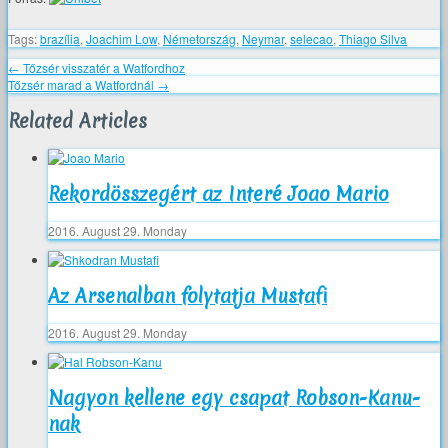
Tags:
brazília
,
Joachim Low
,
Németország
,
Neymar
,
selecao
,
Thiago Silva
←
Tőzsér visszatér a Watfordhoz
Tőzsér marad a Watfordnál
→
Related Articles
Rekordösszegért az Interé Joao Mario
2016. August 29. Monday
Az Arsenalban folytatja Mustafi
2016. August 29. Monday
Nagyon kellene egy csapat Robson-Kanu-
nak