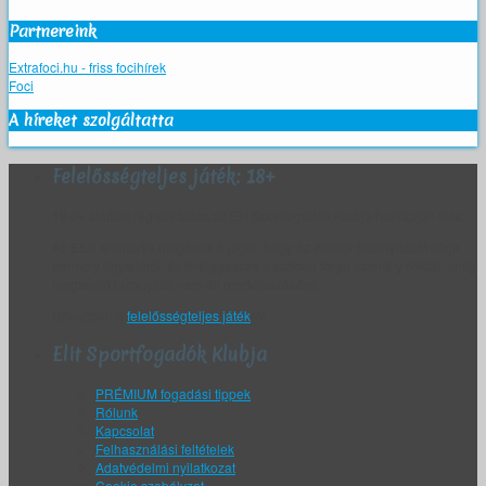
Partnereink
Extrafoci.hu - friss focihírek
Foci
A híreket szolgáltatta
Felelősségteljes játék: 18+
18 év alattiak regisztrálása az Elit Sportfogadók Klubja honlapján tilos.
Az ESK fenntartja magának a jogot, hogy az életkor bizonyítását kérje
bármely ügyfelétől, és felfüggessze a szóban forgó személy fiókját, amíg
megfelelő bizonyíték nem áll rendelkezésére.
Bővebben a
felelősségteljes játék
ról.
Elit Sportfogadók Klubja
PRÉMIUM fogadási tippek
Rólunk
Kapcsolat
Felhasználási feltételek
Adatvédelmi nyilatkozat
Cookie szabályzat