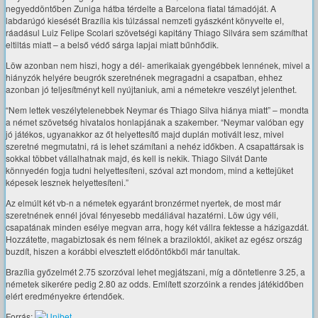
negyeddöntőben Zuniga hátba térdelte a Barcelona fiatal támadóját. A
labdarúgó kiesését Brazília kis túlzással nemzeti gyászként könyvelte el,
ráadásul Luiz Felipe Scolari szövetségi kapitány Thiago Silvára sem számíthat
eltiltás miatt – a belső védő sárga lapjai miatt bűnhődik.
Löw azonban nem hiszi, hogy a dél- amerikaiak gyengébbek lennének, mivel a
hiányzók helyére beugrók szeretnének megragadni a csapatban, ehhez
azonban jó teljesítményt kell nyújtaniuk, ami a németekre veszélyt jelenthet.
“Nem lettek veszélytelenebbek Neymar és Thiago Silva hiánya miatt” – mondta
a német szövetség hivatalos honlapjának a szakember. “Neymar valóban egy
jó játékos, ugyanakkor az őt helyettesítő majd duplán motivált lesz, mivel
szeretné megmutatni, rá is lehet számítani a nehéz időkben. A csapattársak is
sokkal többet vállalhatnak majd, és kell is nekik. Thiago Silvát Dante
könnyedén fogja tudni helyettesíteni, szóval azt mondom, mind a kettejüket
képesek lesznek helyettesíteni.”
Az elmúlt két vb-n a németek egyaránt bronzérmet nyertek, de most már
szeretnének ennél jóval fényesebb medáliával hazatérni. Löw úgy véli,
csapatának minden esélye megvan arra, hogy két vállra fektesse a házigazdát.
Hozzátette, magabiztosak és nem félnek a braziloktól, akiket az egész ország
buzdít, hiszen a korábbi elvesztett elődöntőkből már tanultak.
Brazília győzelmét 2.75 szorzóval lehet megjátszani, míg a döntetlenre 3.25, a
németek sikerére pedig 2.80 az odds. Említett szorzóink a rendes játékidőben
elért eredményekre értendőek.
Forrás: