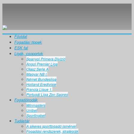
Főoldal
Fogadási tippek
ESK fal
Ligák, csoportok
Spanyol Primera Divízió
Angol Premier Liga
Olasz Serie A
Magyar NB I.
Német Bundesliga
Holland Eredivisie
Francia Ligue 1.
Portugál Liga Zon Sagres
Fogadóirodák
Winmasters
Unibet
Sportingbet
Tudástár
A sikeres sportfogadó ismérvei
Fogadási rendszerek, stratégiák