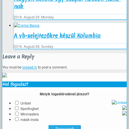
nak
2016. August 29. Monday
A vb-selejtezőkre készül Kolumbia
2016. August 28. Sunday
Leave a Reply
You must be
logged in
to post a comment.
Hol fogadsz?
Melyik fogadóirodánál játszol?
Unibet
Sportingbet
Winmasters
másik iroda