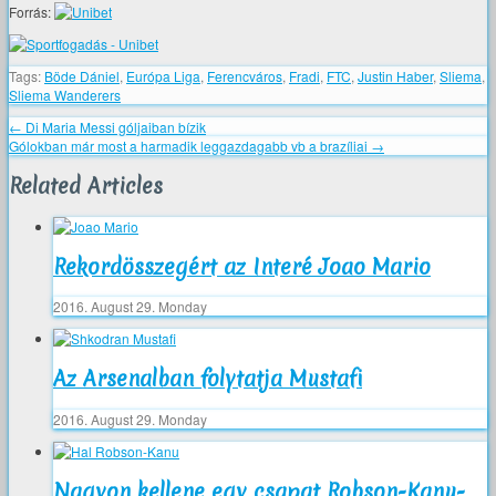
Forrás:
Tags:
Böde Dániel
,
Európa Liga
,
Ferencváros
,
Fradi
,
FTC
,
Justin Haber
,
Sliema
,
Sliema Wanderers
←
Di Maria Messi góljaiban bízik
Gólokban már most a harmadik leggazdagabb vb a brazíliai
→
Related Articles
Rekordösszegért az Interé Joao Mario
2016. August 29. Monday
Az Arsenalban folytatja Mustafi
2016. August 29. Monday
Nagyon kellene egy csapat Robson-Kanu-