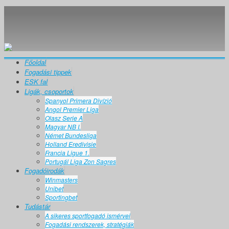
Főoldal
Fogadási tippek
ESK fal
Ligák, csoportok
Spanyol Primera Divízió
Angol Premier Liga
Olasz Serie A
Magyar NB I.
Német Bundesliga
Holland Eredivisie
Francia Ligue 1.
Portugál Liga Zon Sagres
Fogadóirodák
Winmasters
Unibet
Sportingbet
Tudástár
A sikeres sportfogadó ismérvei
Fogadási rendszerek, stratégiák