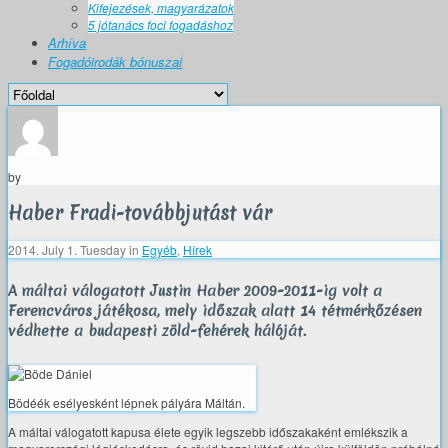
Kifejezések, magyarázatok
5 jótanács foci fogadáshoz
Arhíva
Fogadóirodák bónuszai
by
Haber Fradi-továbbjutást vár
2014. July 1. Tuesday
in
Egyéb
,
Hírek
A máltai válogatott Justin Haber 2009-2011-ig volt a
Ferencváros játékosa, mely időszak alatt 14 tétmérkőzésen
védhette a budapesti zöld-fehérek hálóját.
Bödéék esélyesként lépnek pályára Máltán.
A máltai válogatott kapusa élete egyik legszebb időszakaként emlékszik a