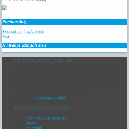
Partnereink
Extrafoci.hu - friss focihírek
Foci
A híreket szolgáltatta
Felelősségteljes játék: 18+
18 év alattiak regisztrálása az Elit Sportfogadók Klubja honlapján tilos.
Az ESK fenntartja magának a jogot, hogy az életkor bizonyítását kérje
bármely ügyfelétől, és felfüggessze a szóban forgó személy fiókját, amíg
megfelelő bizonyíték nem áll rendelkezésére.
Bővebben a
felelősségteljes játék
ról.
Elit Sportfogadók Klubja
PRÉMIUM fogadási tippek
Rólunk
Kapcsolat