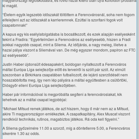
magyarországi légióskodásra, és rövid hazai kitérő után újra külföldön próbálná
ki magát.
“Életem egyik legszebb időszakát töltöttem a Ferencvárosnál, soha nem fogom
elfelejteni azt az időszakát a karrieremnek. Ezúttal is szorítani fogok volt
csapatomnak!”
A kapus egy kis esélylatolgatásba is bocsátkozott, és ezek alapján esélyesként
tekint a Fradira: “Egyértelműen a Ferencváros az esélyesebb, hiszen a Fradi
sokkal nagyobb csapat, mint a Sliema. Az időjárás, a nagy meleg, illetve a
hazai pálya viszont a Sliemával van. De még egyszer mondom, papíron az FTC
az esélyesebb”.
Justin Haber újdonsült édesapaként, boldogan nyilatkozott a Ferencváros
máltai Európa Liga selejtezője előtt és terveiről is szólt pár szót. Az elmúlt
szezonban a Birkirkara csapatában futballozott, de lejáró szerződését nem
hosszabbította meg, így nem lép pályára a máltai együttesben a csütörtöki,
Diósgyőr elleni Európa Liga selejtezőjében.
Haber pár információval is megpróbálta segíteni a ferencvárosiakat, kik
lehetnek az a máltai csapat legjobbjai:
“Michael Mifsud remek játékos, de azt hiszem, hogy ő már nem az a Mifsud,
akire Ti magyarországon emlékeztek. A csapatkapitány, Alex Muscat viszont
rendkívül technikás, rutinos, magabiztos játékos. Rá oda kell figyelni.”
A Sliema győzelmére 11.00 a szorző, míg a döntetlenre 5.00, a Ferencváros
sikerére 1.30 az odds.