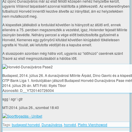
Az újonc Dunaújváros már az első félidő közepén nehéz helyzetbe került,
ugyanis Villámot talpalásért azonnal kiállította a játékvezető. Az emberelőnyben
futballozó Honvéd innentől kezdve átvette az irányítást, ám ez helyzetekben
nem mutatkozott meg.
A kispestiek játékából a fordulást követően is hiányzott az átütő erő, ennek
ellenére a 75. percben megszerezték a vezetést, igaz, Holender fejesét Milinte
csúnyán bevédte. Néhány perccel a vége előtt bebiztosította győzelmét a
Honvéd, Kemenes egy gyönyörű kifutást követően kirúgásból tökéletesen
ugratta ki Youlát, aki lefutotta védőjét és a kapuba emelt.
A slusszpoén azonban még hátra volt, ugyanis az “időhúzó” cserének szánt
Traoré az első megmozdulásából a hálóba lőtt.
Budapest, 2014. július 26. A dunaújvárosi Milinte Árpád, Dino Gavric és a kispes
OTP Bank Liga 1. fordulójában játszott Budapest Honvéd-Dunaújváros Pase mér
2014. július 26-án. MTI Fotó: Illyés Tibor
Azonosító: D__YT20140726004
sgg \ sgr \ gtr
MTI 2014. július 26., szombat 18:40
Tags:
budapest honvéd
,
Dunaújváros
,
honvéd
,
Pietro Vierchowod