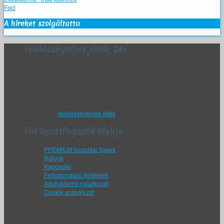
Foci
A híreket szolgáltatta
Felelősségteljes játék: 18+
18 év alattiak regisztrálása az Elit Sportfogadók Klubja honlapján tilos.
Az ESK fenntartja magának a jogot, hogy az életkor bizonyítását kérje
bármely ügyfelétől, és felfüggessze a szóban forgó személy fiókját, amíg
megfelelő bizonyíték nem áll rendelkezésére.
Bővebben a
felelősségteljes játék
ról.
Elit Sportfogadók Klubja
PRÉMIUM fogadási tippek
Rólunk
Kapcsolat
Felhasználási feltételek
Adatvédelmi nyilatkozat
Cookie szabályzat
Notice
: Undefined index: in
/home/khr6/public_html/sportfogadok.net/wp-content/plugins/soccer-