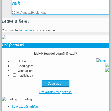
nak
2016. August 29. Monday
Leave a Reply
You must be
logged in
to post a comment.
Hol fogadsz?
Melyik fogadóirodánál játszol?
Unibet
Sportingbet
Winmasters
másik iroda
Szavazatok megnézése
Loading ...
Szavazógép arhívum