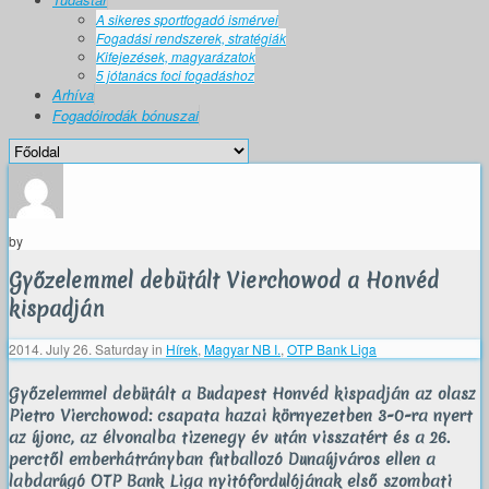
A sikeres sportfogadó ismérvei
Fogadási rendszerek, stratégiák
Kifejezések, magyarázatok
5 jótanács foci fogadáshoz
Arhíva
Fogadóirodák bónuszai
by
Győzelemmel debütált Vierchowod a Honvéd
kispadján
2014. July 26. Saturday
in
Hírek
,
Magyar NB I.
,
OTP Bank Liga
Győzelemmel debütált a Budapest Honvéd kispadján az olasz
Pietro Vierchowod: csapata hazai környezetben 3-0-ra nyert
az újonc, az élvonalba tizenegy év után visszatért és a 26.
perctől emberhátrányban futballozó Dunaújváros ellen a
labdarúgó OTP Bank Liga nyitófordulójának első szombati