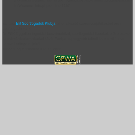
info/soccer-info.php
on line
1267
Ez itt az
Elit Sportfogadók Klubja
, ahol a kezdő szerencsejátékosból profi
sportfogadó válik.
Az ESK független fogadási beszámolókat, sportfogadási tippeket, előzeteseket
és mérkőzéselemzéseket közöl Európa legnagyobb futball klubjairól illetve
nemzeti válogatottjairól.
Minden jog fenntartva! © 2011-2026.