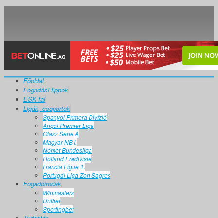
Főoldal
Fogadási tippek
ESK fal
Ligák, csoportok
Spanyol Primera Divízió
Angol Premier Liga
Olasz Serie A
Magyar NB I.
Német Bundesliga
Holland Eredivisie
Francia Ligue 1.
Portugál Liga Zon Sagres
Fogadóirodák
Winmasters
Unibet
Sportingbet
Tudástár