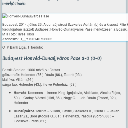
mérkőzésén.
Budapest, 2014. július 26. A dunaújvárosi Szekeres Adrián (b) és a kispesti Fili
fordulójában játszott Budapest Honvéd-Dunaújváros Pase mérkőzésen a Bozsik J
MTI Fotó: Illyés Tibor
Azonosító: D__YT20140726005
OTP Bank Liga, 1. forduló:
Budapest Honvéd-Dunaújváros Pase 3-0 (0-0)
Bozsik Stadion, 1000 néző, v.: Farkas
gólszerzők: Holender (75.), Youla (86.), Traoré (93.)
kiállítva: Villám (26.)
sárga lap: Holender (43.), illetve Petneházi (63.)
Honvéd
: Kemenes – Ikenne-King, Ignjatovic, Alcibiade, Alexis (Fejes,
59.) – Godoy, Vécsei (Hidi, 86.), Nagy G. – Job, Youla (Traoré, 92.),
Holender
Dunaújváros
: Milinte – Villám, Gavric, Szekeres A., Csehi T. – Jakab,
Lázár Zs., Böőr (Kocsis G., 61.), Petneházi, Pascua (Sóron, 88.) –
Godslove (Peric, 81.)