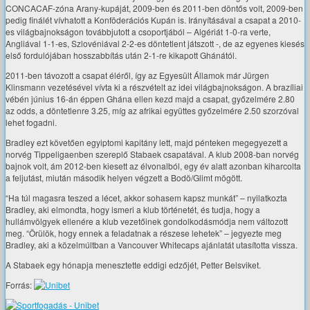
CONCACAF-zóna Arany-kupáját, 2009-ben és 2011-ben döntős volt, 2009-ben
pedig finálét vívhatott a Konföderációs Kupán is. Irányításával a csapat a 2010-
es világbajnokságon továbbjutott a csoportjából – Algériát 1-0-ra verte,
Angliával 1-1-es, Szlovéniával 2-2-es döntetlent játszott -, de az egyenes kiesés
első fordulójában hosszabbítás után 2-1-re kikapott Ghánától.
2011-ben távozott a csapat éléről, így az Egyesült Államok már Jürgen
Klinsmann vezetésével vívta ki a részvételt az idei világbajnokságon. A brazíliai
vébén június 16-án éppen Ghána ellen kezd majd a csapat, győzelmére 2.80
az odds, a döntetlenre 3.25, míg az afrikai együttes győzelmére 2.50 szorzóval
lehet fogadni.
Bradley ezt követően egyiptomi kapitány lett, majd pénteken megegyezett a
norvég Tippeligaenben szereplő Stabaek csapatával. A klub 2008-ban norvég
bajnok volt, ám 2012-ben kiesett az élvonalból, egy év alatt azonban kiharcolta
a feljutást, miután második helyen végzett a Bodö/Glimt mögött.
“Ha túl magasra teszed a lécet, akkor sohasem kapsz munkát” – nyilatkozta
Bradley, aki elmondta, hogy ismeri a klub történetét, és tudja, hogy a
hullámvölgyek ellenére a klub vezetőinek gondolkodásmódja nem változott
meg. “Örülök, hogy ennek a feladatnak a részese lehetek” – jegyezte meg
Bradley, aki a közelmúltban a Vancouver Whitecaps ajánlatát utasította vissza.
A Stabaek egy hónapja menesztette eddigi edzőjét, Petter Belsviket.
Forrás: