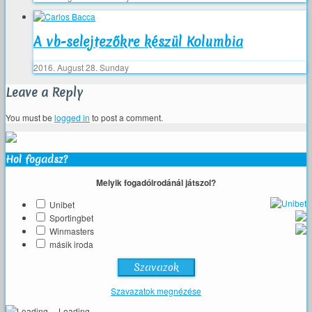
A vb-selejtezőkre készül Kolumbia
2016. August 28. Sunday
Leave a Reply
You must be
logged in
to post a comment.
Hol fogadsz?
Melyik fogadóirodánál játszol?
Unibet
Sportingbet
Winmasters
másik iroda
Szavazatok megnézése
Loading ...