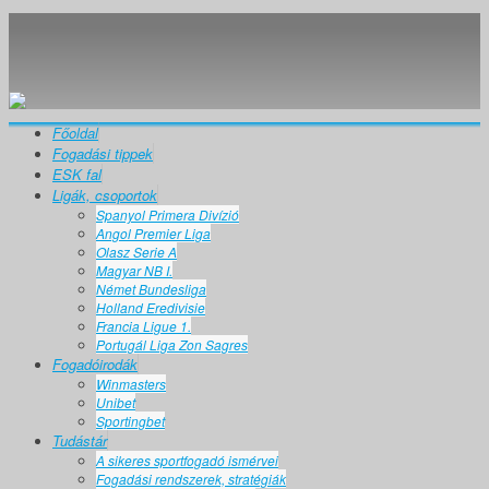
Főoldal
Fogadási tippek
ESK fal
Ligák, csoportok
Spanyol Primera Divízió
Angol Premier Liga
Olasz Serie A
Magyar NB I.
Német Bundesliga
Holland Eredivisie
Francia Ligue 1.
Portugál Liga Zon Sagres
Fogadóirodák
Winmasters
Unibet
Sportingbet
Tudástár
A sikeres sportfogadó ismérvei
Fogadási rendszerek, stratégiák