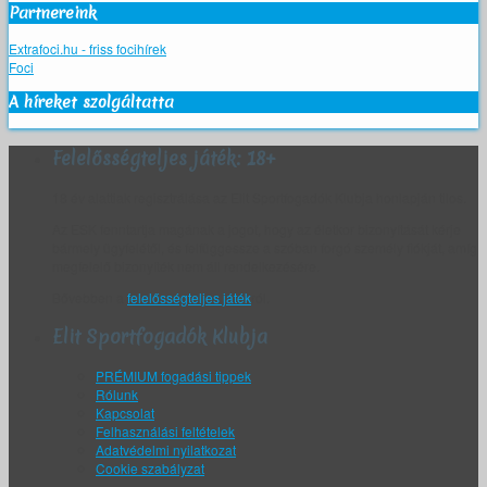
Partnereink
Extrafoci.hu - friss focihírek
Foci
A híreket szolgáltatta
Felelősségteljes játék: 18+
18 év alattiak regisztrálása az Elit Sportfogadók Klubja honlapján tilos.
Az ESK fenntartja magának a jogot, hogy az életkor bizonyítását kérje
bármely ügyfelétől, és felfüggessze a szóban forgó személy fiókját, amíg
megfelelő bizonyíték nem áll rendelkezésére.
Bővebben a
felelősségteljes játék
ról.
Elit Sportfogadók Klubja
PRÉMIUM fogadási tippek
Rólunk
Kapcsolat
Felhasználási feltételek
Adatvédelmi nyilatkozat
Cookie szabályzat