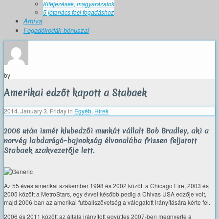
Kifejezések, magyarázatok
5 jótanács foci fogadáshoz
Arhíva
Fogadóirodák bónuszai
by
Amerikai edzőt kapott a Stabaek
2014. January 3. Friday
in
Egyéb
,
Hírek
2006 után ismét klubedzői munkát vállalt Bob Bradley, aki a
norvég labdarúgó-bajnokság élvonalába frissen feljutott
Stabaek szakvezetője lett.
Az 55 éves amerikai szakember 1998 és 2002 között a Chicago Fire, 2003 és
2005 között a MetroStars, egy évvel később pedig a Chivas USA edzője volt,
majd 2006-ban az amerikai futballszövetség a válogatott irányítására kérte fel.
2006 és 2011 között az általa irányított együttes 2007-ben megnyerte a