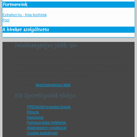
Partnereink
Extrafoci.hu - friss focihírek
Foci
A híreket szolgáltatta
Felelősségteljes játék: 18+
18 év alattiak regisztrálása az Elit Sportfogadók Klubja honlapján tilos.
Az ESK fenntartja magának a jogot, hogy az életkor bizonyítását kérje
bármely ügyfelétől, és felfüggessze a szóban forgó személy fiókját, amíg
megfelelő bizonyíték nem áll rendelkezésére.
Bővebben a
felelősségteljes játék
ról.
Elit Sportfogadók Klubja
PRÉMIUM fogadási tippek
Rólunk
Kapcsolat
Felhasználási feltételek
Adatvédelmi nyilatkozat
Cookie szabályzat