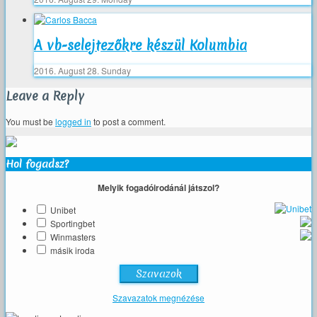
A vb-selejtezőkre készül Kolumbia
2016. August 28. Sunday
Leave a Reply
You must be
logged in
to post a comment.
Hol fogadsz?
Melyik fogadóirodánál játszol?
Unibet
Sportingbet
Winmasters
másik iroda
Szavazatok megnézése